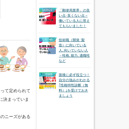
143521
「郵便局業界」の良
い点･良くない点 –
働いている人に答え
てもらいました！
135746
技術職（開発･製
造）に向いている
人､向いていない人
－性格､能力､適職性
など
122968
面接に必ず役立つ！
自分の強みがわかる
｢性格特性診断（無
よって定められて
料）｣を受けておき
ましょう
確に決まっていま
定のニーズがある