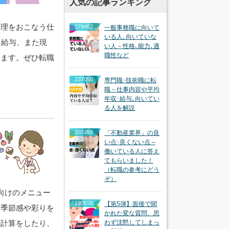
人気の記事ランキング
管理をおこなう仕
279452
一般事務職に向いて
いる人､向いていな
･給与、また現
い人－性格､能力､適
職性など
します。ぜひ転職
237050
専門職･技術職に転
職－仕事内容や平均
年収･給与､向いてい
る人を解説
203269
「不動産業界」の良
い点･良くない点 –
働いている人に答え
てもらいました！
（転職の参考にどう
ぞ）
向けのメニュー
190695
【第5弾】面接で聞
に季節感や彩りを
かれた変な質問、思
の計算をしたり、
わず沈黙してしまっ