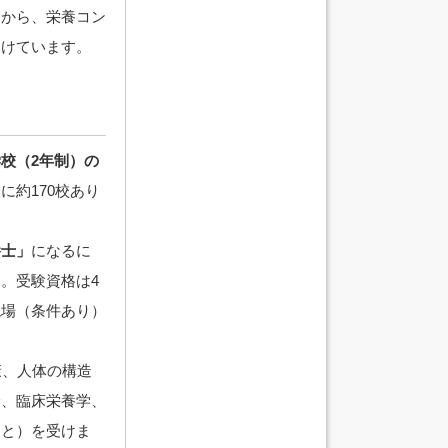
とから、栄養コン
開けています。
校（2年制）の
に約170校あり
養士」
になるに
。受験資格は4
現場（条件あり）
康、人体の構造
論、臨床栄養学、
こと）を受けま