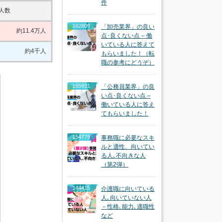
件
人数
162809
「卸売業界」の良い
約11.4万人
点･良くない点 – 働
いている人に答えて
約4千人
もらいました！（転
職の参考にどうぞ）
155931
「公務員業界」の良
い点･良くない点 –
働いている人に答え
てもらいました！
154779
事務職に必要なスキ
ルと適性、向いてい
る人､不向きな人
（第2弾）
144415
介護職に向いている
人､向いていない人
－性格､能力､適職性
など