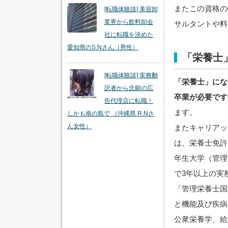
またこの資格の
[転職体験談] 美容卸
業界から飲料卸会
サルタントや料
社に転職を決めた
愛知県のS.Nさん（男性）
「栄養士
[転職体験談] 実務翻
「栄養士」にな
訳者から念願の広
卒業が必要です
告代理店に転職！
ます。
しかも南の島で （沖縄県 R.Nさ
ん女性）
またキャリアッ
は、栄養士免許
年生大学（管理
で3年以上の実
「管理栄養士国
と機能及び疾病
公衆栄養学、給