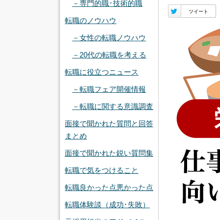
－専門的職･技術的職
Twitter
ツイート
転職のノウハウ
－女性の転職ノウハウ
－20代の転職を考える
転職に役立つニュース
－転職フェア開催情報
－転職に関する意識調査
面接で聞かれた質問と回答
まとめ
面接で聞かれた鋭い質問集
転職で気をつけること
転職良かった点悪かった点
転職体験談（成功･失敗）