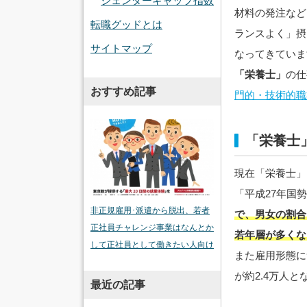
ジェンダーギャップ指数
材料の発注など
転職グッドとは
ランスよく」摂
サイトマップ
なってきていま
「栄養士」
の仕
おすすめ記事
門的・技術的職
「栄養士
現在「栄養士」
「平成27年国
非正規雇用･派遣から脱出、若者
で、男女の割合は
正社員チャレンジ事業はなんとか
若年層が多くな
して正社員として働きたい人向け
また雇用形態に
が約2.4万人
最近の記事