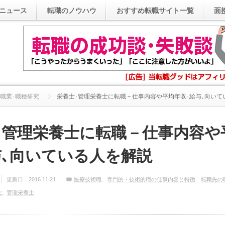
ニュース
転職のノウハウ
おすすめ転職サイト一覧
面
職業･職種研究
栄養士･管理栄養士に転職－仕事内容や平均年収･給与､向いてい.
･管理栄養士に転職－仕事内容や
与､向いている人を解説
更新日：
2016.11.21
医療技術職
専門的・技術的職の仕事内容と特徴
転職先の
士
管理栄養士