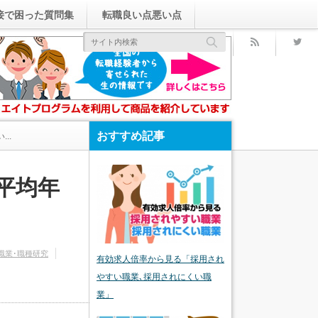
接で困った質問集
転職良い点悪い点
rss
おすすめ記事
..
平均年
職業･職種研究
有効求人倍率から見る「採用され
やすい職業､採用されにくい職
業」