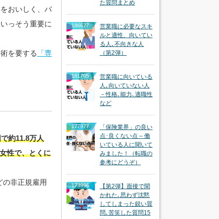
た質問まとめ
事をおいしく、バ
もいっそう重要に
186677
営業職に必要なスキ
ルと適性、向いてい
る人､不向きな人
技術を要する
「専
（第2弾）
。
181705
営業職に向いている
人､向いていない人
－性格､能力､適職性
など
177977
「保険業界」の良い
点･良くない点 – 働
約11.8万人
いている人に聞いて
が女性で、とくに
みました！（転職の
参考にどうぞ）
どの非正規雇用
173996
【第2弾】面接で聞
かれた､思わず沈黙
してしまった鋭い質
問､苦笑した質問15