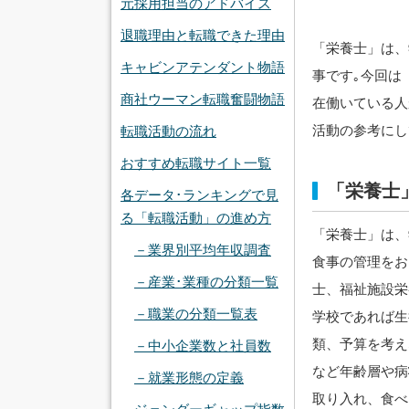
元採用担当のアドバイス
退職理由と転職できた理由
「栄養士」は、
キャビンアテンダント物語
事です｡今回は
商社ウーマン転職奮闘物語
在働いている人
活動の参考にし
転職活動の流れ
おすすめ転職サイト一覧
「栄養士
各データ･ランキングで見
る「転職活動」の進め方
「栄養士」は、
－業界別平均年収調査
食事の管理をお
－産業･業種の分類一覧
士、福祉施設栄
－職業の分類一覧表
学校であれば生
類、予算を考え
－中小企業数と社員数
など年齢層や病
－就業形態の定義
取り入れ、食べ