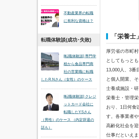
不動産業界の転職
に有利な資格は？
「栄養士
転職体験談(成功･失敗)
厚労省の市町村
[転職体験談] 専門学
としてもっとも
校から食品専門商
13,000人、
社の営業職に転職
と個人開業、そ
したR.Nさん（女性）のケース
士養成施設・研
[転職体験談] クレジ
栄養士・管理栄
ットカード会社に
おり、1日何食
転職したY.Sさん
す。各事業者や
（男性）のケース （内定辞退の
高齢化社会を迎
話も）
仕事だといえま