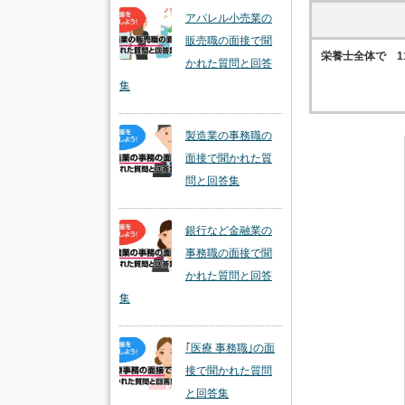
アパレル小売業の
販売職の面接で聞
栄養士全体で 11
かれた質問と回答
集
製造業の事務職の
面接で聞かれた質
問と回答集
銀行など金融業の
事務職の面接で聞
かれた質問と回答
集
｢医療 事務職｣の面
接で聞かれた質問
と回答集