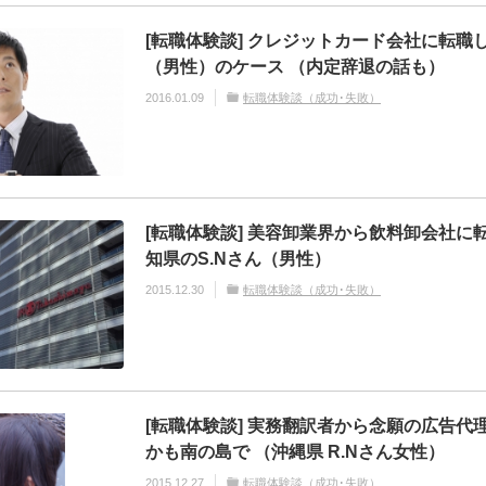
[転職体験談] クレジットカード会社に転職し
（男性）のケース （内定辞退の話も）
2016.01.09
転職体験談（成功･失敗）
[転職体験談] 美容卸業界から飲料卸会社に
知県のS.Nさん（男性）
2015.12.30
転職体験談（成功･失敗）
[転職体験談] 実務翻訳者から念願の広告代
かも南の島で （沖縄県 R.Nさん女性）
2015.12.27
転職体験談（成功･失敗）