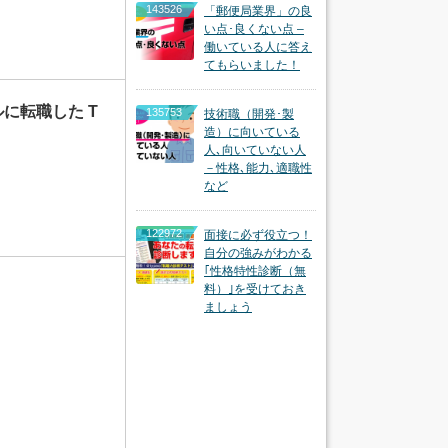
143526
「郵便局業界」の良
い点･良くない点 –
働いている人に答え
てもらいました！
に転職した T
135753
技術職（開発･製
造）に向いている
人､向いていない人
－性格､能力､適職性
など
122972
面接に必ず役立つ！
自分の強みがわかる
｢性格特性診断（無
料）｣を受けておき
ましょう