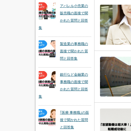
アパレル小売業の
販売職の面接で聞
かれた質問と回答
集
製造業の事務職の
面接で聞かれた質
問と回答集
銀行など金融業の
事務職の面接で聞
かれた質問と回答
集
｢医療 事務職｣の面
接で聞かれた質問
と回答集