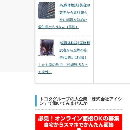
[転職体験談] 美容卸
業界から飲料卸会
社に転職を決めた
愛知県のS.Nさん（男性）
[転職体験談] 実務翻
訳者から念願の広
告代理店に転職！
しかも南の島で （沖縄県 R.Nさ
ん女性）
トヨタグループの大企業「株式会社アイシ
ン」で働いてみませんか