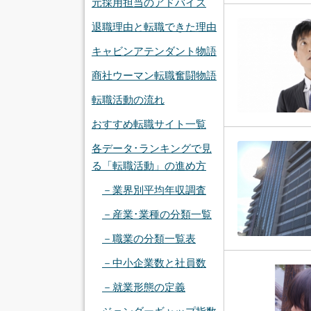
元採用担当のアドバイス
退職理由と転職できた理由
キャビンアテンダント物語
商社ウーマン転職奮闘物語
転職活動の流れ
おすすめ転職サイト一覧
各データ･ランキングで見
る「転職活動」の進め方
－業界別平均年収調査
－産業･業種の分類一覧
－職業の分類一覧表
－中小企業数と社員数
－就業形態の定義