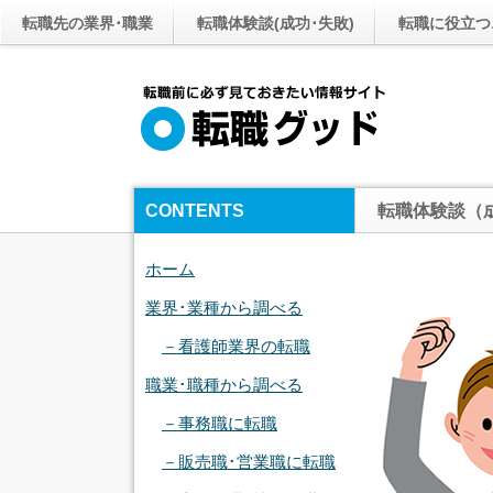
転職先の業界･職業
転職体験談(成功･失敗)
転職に役立つ
CONTENTS
転職体験談（
ホーム
業界･業種から調べる
－看護師業界の転職
職業･職種から調べる
－事務職に転職
－販売職･営業職に転職