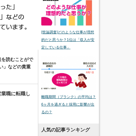
[世論調査]どのような仕事が理想
的だと思うか？1位は「収入が安
定している仕事」
談を読むことがで
い」などの貴重
営業職に転職し
離職期間（ブランク）の平均は？
6ヶ月を過ぎると採用に影響が出
るの？
人気の記事ランキング