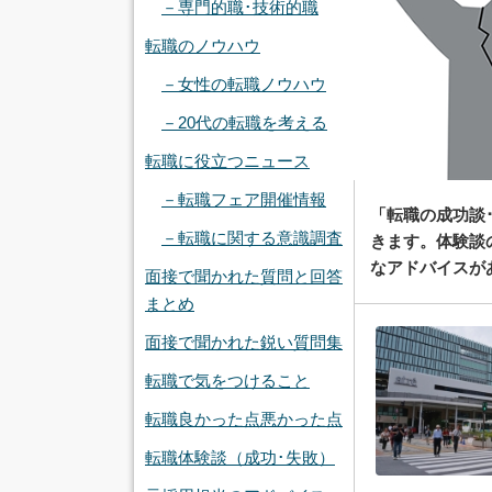
－専門的職･技術的職
転職のノウハウ
－女性の転職ノウハウ
－20代の転職を考える
転職に役立つニュース
－転職フェア開催情報
「転職の成功談
－転職に関する意識調査
きます。体験談
なアドバイスが
面接で聞かれた質問と回答
まとめ
面接で聞かれた鋭い質問集
転職で気をつけること
転職良かった点悪かった点
転職体験談（成功･失敗）