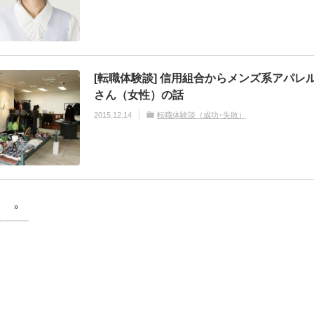
[転職体験談] 信用組合からメンズ系アパレル
さん（女性）の話
2015.12.14
転職体験談（成功･失敗）
»