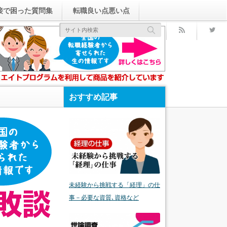
接で困った質問集
転職良い点悪い点
rss
おすすめ記事
未経験から挑戦する「経理」の仕
事－必要な資質､資格など