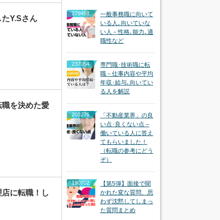
279458
一般事務職に向いて
たY.Sさん
いる人､向いていな
い人－性格､能力､適
職性など
237054
専門職･技術職に転
職－仕事内容や平均
年収･給与､向いてい
る人を解説
転職を決めた愛
203276
「不動産業界」の良
い点･良くない点 –
働いている人に答え
てもらいました！
（転職の参考にどう
ぞ）
190702
【第5弾】面接で聞
理店に転職！し
かれた変な質問、思
わず沈黙してしまっ
た質問まとめ