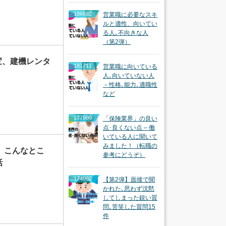
186682
営業職に必要なスキ
ルと適性、向いてい
る人､不向きな人
（第2弾）
変、建機レンタ
181711
営業職に向いている
人､向いていない人
－性格､能力､適職性
など
177980
「保険業界」の良い
点･良くない点 – 働
いている人に聞いて
みました！（転職の
」 こんなとこ
参考にどうぞ）
話
174002
【第2弾】面接で聞
かれた､思わず沈黙
してしまった鋭い質
問､苦笑した質問15
件