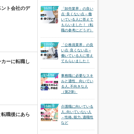
ベント会社のデ
162815
「卸売業界」の良い
点･良くない点 – 働
いている人に答えて
もらいました！（転
職の参考にどうぞ）
155938
「公務員業界」の良
い点･良くない点 –
働いている人に答え
ーカーに転職し
てもらいました！
154784
事務職に必要なスキ
ルと適性、向いてい
る人､不向きな人
（第2弾）
144419
介護職に向いている
人､向いていない人
と転職後にあら
－性格､能力､適職性
など