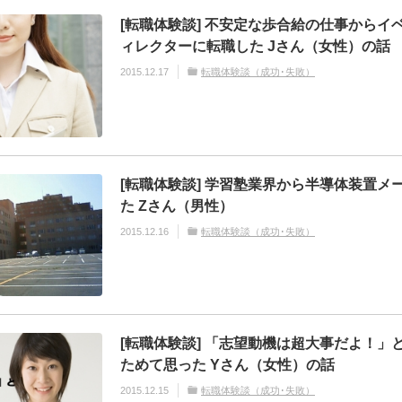
[転職体験談] 不安定な歩合給の仕事からイ
ィレクターに転職した Jさん（女性）の話
2015.12.17
転職体験談（成功･失敗）
[転職体験談] 学習塾業界から半導体装置メ
た Zさん（男性）
2015.12.16
転職体験談（成功･失敗）
[転職体験談] 「志望動機は超大事だよ！」
ためて思った Yさん（女性）の話
2015.12.15
転職体験談（成功･失敗）