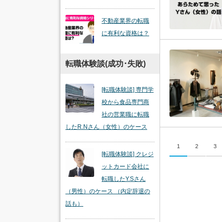
不動産業界の転職
に有利な資格は？
転職体験談(成功･失敗)
[転職体験談] 専門学
校から食品専門商
社の営業職に転職
したR.Nさん（女性）のケース
1
2
3
[転職体験談] クレジ
ットカード会社に
転職したY.Sさん
（男性）のケース （内定辞退の
話も）