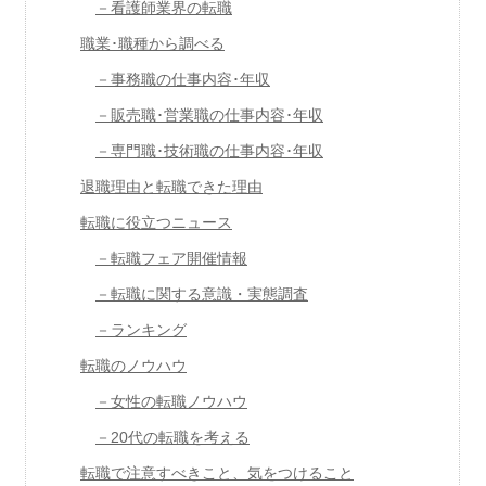
－看護師業界の転職
職業･職種から調べる
－事務職の仕事内容･年収
－販売職･営業職の仕事内容･年収
－専門職･技術職の仕事内容･年収
退職理由と転職できた理由
転職に役立つニュース
－転職フェア開催情報
－転職に関する意識・実態調査
－ランキング
転職のノウハウ
－女性の転職ノウハウ
－20代の転職を考える
転職で注意すべきこと、気をつけること