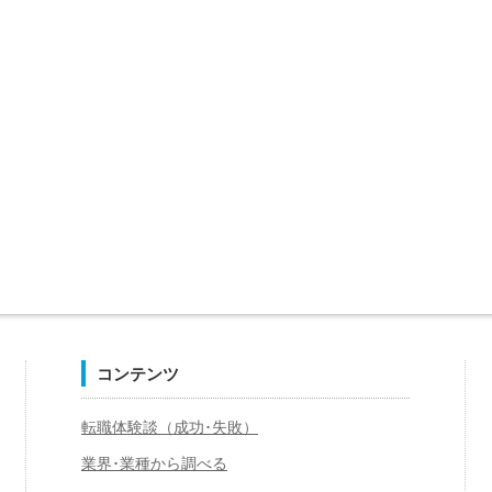
コンテンツ
転職体験談（成功･失敗）
業界･業種から調べる