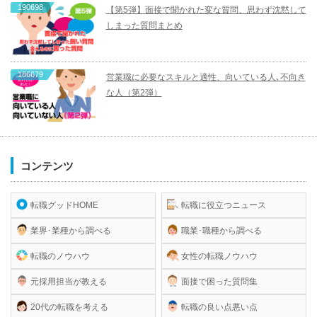
190698
【第5弾】面接で聞かれた変な質問、思わず沈黙して
しまった質問まとめ
186679
営業職に必要なスキルと適性、向いている人､不向き
な人（第2弾）
コンテンツ
転職グッドHOME
転職に役立つニュース
業界･業種から調べる
職業･職種から調べる
転職のノウハウ
女性の転職ノウハウ
元採用担当が教える
面接で困った質問集
20代の転職を考える
転職の良い点悪い点