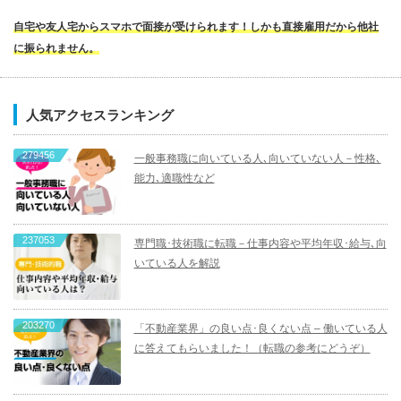
自宅や友人宅からスマホで面接が受けられます！しかも直接雇用だから他社
に振られません。
人気アクセスランキング
279456
一般事務職に向いている人､向いていない人－性格､
能力､適職性など
237053
専門職･技術職に転職－仕事内容や平均年収･給与､向
いている人を解説
203270
「不動産業界」の良い点･良くない点 – 働いている人
に答えてもらいました！（転職の参考にどうぞ）