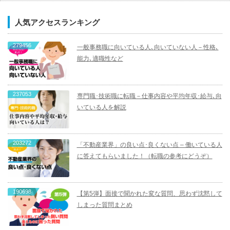
人気アクセスランキング
279456
一般事務職に向いている人､向いていない人－性格､
能力､適職性など
237053
専門職･技術職に転職－仕事内容や平均年収･給与､向
いている人を解説
203272
「不動産業界」の良い点･良くない点 – 働いている人
に答えてもらいました！（転職の参考にどうぞ）
190698
【第5弾】面接で聞かれた変な質問、思わず沈黙して
しまった質問まとめ