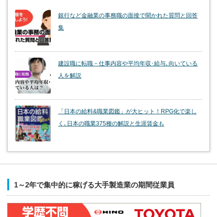
銀行など金融業の事務職の面接で聞かれた質問と回答
集
建設職に転職－仕事内容や平均年収･給与､向いている
人を解説
「日本の給料&職業図鑑」が大ヒット！RPG化で楽し
く､日本の職業375種の解説と生涯賃金も
1～2年で集中的に稼げる大手製造業の期間従業員