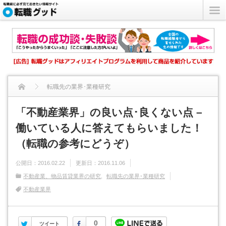
転職先の業界･業種研究
「不動産業界」の良い点･良くない点 – 働いてい...
「不動産業界」の良い点･良くない点 –
働いている人に答えてもらいました！
（転職の参考にどうぞ）
公開日：
2016.02.22
更新日：
2016.11.06
不動産業、物品賃貸業界の研究
転職先の業界･業種研究
不動産業界
Twitter
Facebook
0
ツイート