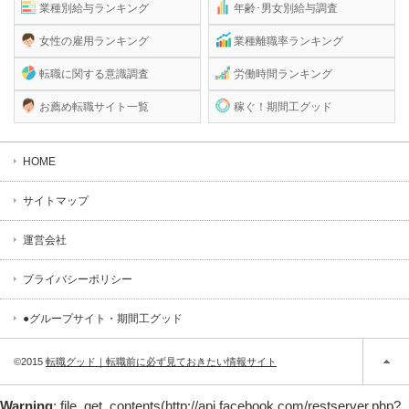
業種別給与ランキング
年齢･男女別給与調査
女性の雇用ランキング
業種離職率ランキング
転職に関する意識調査
労働時間ランキング
お薦め転職サイト一覧
稼ぐ！期間工グッド
HOME
サイトマップ
運営会社
プライバシーポリシー
●グループサイト・期間工グッド
©2015
転職グッド｜転職前に必ず見ておきたい情報サイト
Warning
: file_get_contents(http://api.facebook.com/restserver.php?