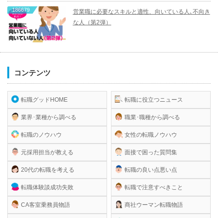
186679
営業職に必要なスキルと適性、向いている人､不向き
な人（第2弾）
コンテンツ
転職グッドHOME
転職に役立つニュース
業界･業種から調べる
職業･職種から調べる
転職のノウハウ
女性の転職ノウハウ
元採用担当が教える
面接で困った質問集
20代の転職を考える
転職の良い点悪い点
転職体験談成功失敗
転職で注意すべきこと
CA客室乗務員物語
商社ウーマン転職物語