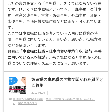
会社の裏方を支える「事務職」。無くてはならない存在
です。ひとくちに事務職といっても、
一般事務
、会計事
務、生産関連事務、営業・販売事務、外勤事務、運輸・
郵便事務、事務用機器操作員などに細かく分かれていま
す。
ここでは事務職に転職を考えている人向けに職業の特
徴、事務職に向いている人、良い点、悪い点、転職方法
などを解説いたします。
最初は
「事務職に転職－仕事内容や平均年収･給与､事務
に向いている人を解説」
からご覧になると事務職への転
職についての理解がスムーズになると思います。
製造業の事務職の面接で聞かれた質問と
回答集
2017.03.05
事務職の仕事内容と特徴
業種･職業別 採用面接の質問と回答まと
め
製造業界の研究