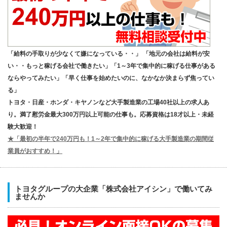
「給料の手取りが少なくて嫌になっている・・」 「地元の会社は給料が安
い・・もっと稼げる会社で働きたい」「1～3年で集中的に稼げる仕事がある
ならやってみたい」「早く仕事を始めたいのに、なかなか決まらず焦ってい
る」
トヨタ・日産・ホンダ・キヤノンなど大手製造業の工場40社以上の求人あ
り。満了慰労金最大300万円以上可能の仕事も。応募資格は18才以上・未経
験大歓迎！
★「最初の半年で240万円も！1～2年で集中的に稼げる大手製造業の期間従
業員がおすすめ！」
トヨタグループの大企業「株式会社アイシン」で働いてみ
ませんか