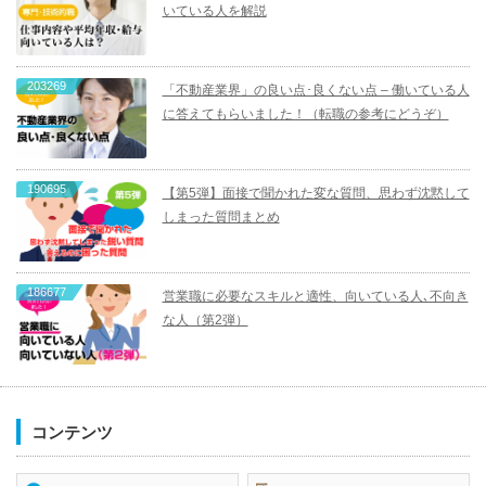
いている人を解説
203269
「不動産業界」の良い点･良くない点 – 働いている人
に答えてもらいました！（転職の参考にどうぞ）
190695
【第5弾】面接で聞かれた変な質問、思わず沈黙して
しまった質問まとめ
186677
営業職に必要なスキルと適性、向いている人､不向き
な人（第2弾）
コンテンツ