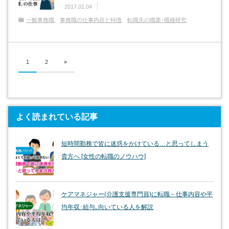
2017.01.04
一般事務職
事務職の仕事内容と特徴
転職先の職業･職種研究
1
2
»
よく読まれている記事
短時間勤務で皆に迷惑をかけている…と思ってしまう
貴方へ [女性の転職のノウハウ]
ケアマネジャー(介護支援専門員)に転職－仕事内容や平
均年収･給与､向いている人を解説