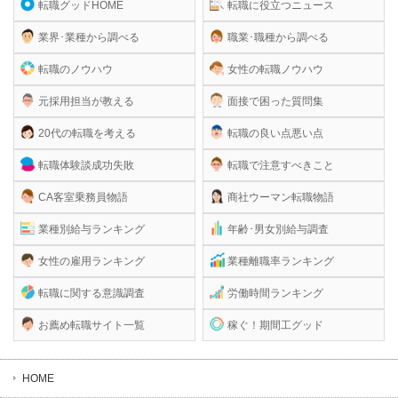
転職グッドHOME
転職に役立つニュース
業界･業種から調べる
職業･職種から調べる
転職のノウハウ
女性の転職ノウハウ
元採用担当が教える
面接で困った質問集
20代の転職を考える
転職の良い点悪い点
転職体験談成功失敗
転職で注意すべきこと
CA客室乗務員物語
商社ウーマン転職物語
業種別給与ランキング
年齢･男女別給与調査
女性の雇用ランキング
業種離職率ランキング
転職に関する意識調査
労働時間ランキング
お薦め転職サイト一覧
稼ぐ！期間工グッド
HOME