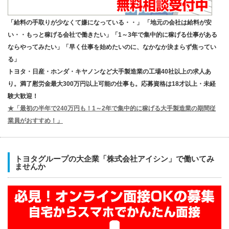
「給料の手取りが少なくて嫌になっている・・」 「地元の会社は給料が安
い・・もっと稼げる会社で働きたい」「1～3年で集中的に稼げる仕事がある
ならやってみたい」「早く仕事を始めたいのに、なかなか決まらず焦ってい
る」
トヨタ・日産・ホンダ・キヤノンなど大手製造業の工場40社以上の求人あ
り。満了慰労金最大300万円以上可能の仕事も。応募資格は18才以上・未経
験大歓迎！
★「最初の半年で240万円も！1～2年で集中的に稼げる大手製造業の期間従
業員がおすすめ！」
トヨタグループの大企業「株式会社アイシン」で働いてみ
ませんか