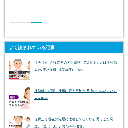
«
1
2
よく読まれている記事
社会福祉･介護業界の国家資格「3福祉士」とは？登録
者数､平均年収､就業場所について
保健師に転職－仕事内容や平均年収･給与､向いている
人を解説
保育士が現在の職場に改善してほしいと思うこと調
査、1位は「給与･賞与等の改善」