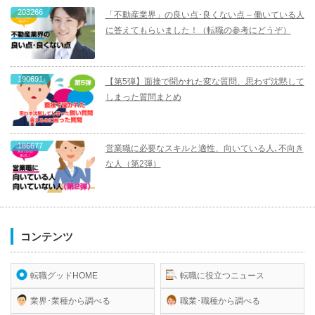
203266
「不動産業界」の良い点･良くない点 – 働いている人
に答えてもらいました！（転職の参考にどうぞ）
190691
【第5弾】面接で聞かれた変な質問、思わず沈黙して
しまった質問まとめ
186677
営業職に必要なスキルと適性、向いている人､不向き
な人（第2弾）
コンテンツ
転職グッドHOME
転職に役立つニュース
業界･業種から調べる
職業･職種から調べる