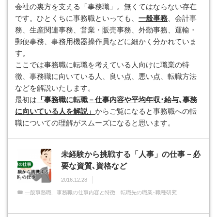
会社の裏方を支える「事務職」。無くてはならない存在
です。ひとくちに事務職といっても、
一般事務
、会計事
務、生産関連事務、営業・販売事務、外勤事務、運輸・
郵便事務、事務用機器操作員などに細かく分かれていま
す。
ここでは事務職に転職を考えている人向けに職業の特
徴、事務職に向いている人、良い点、悪い点、転職方法
などを解説いたします。
最初は
「事務職に転職－仕事内容や平均年収･給与､事務
に向いている人を解説」
からご覧になると事務職への転
職についての理解がスムーズになると思います。
未経験から挑戦する「人事」の仕事－必
要な資質､資格など
2016.12.28
一般事務職
事務職の仕事内容と特徴
転職先の職業･職種研究