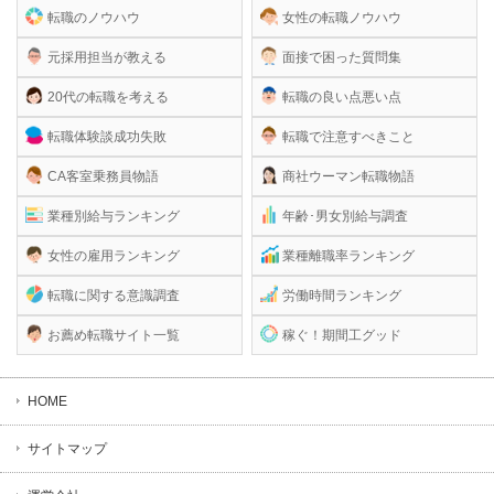
転職のノウハウ
女性の転職ノウハウ
元採用担当が教える
面接で困った質問集
20代の転職を考える
転職の良い点悪い点
転職体験談成功失敗
転職で注意すべきこと
CA客室乗務員物語
商社ウーマン転職物語
業種別給与ランキング
年齢･男女別給与調査
女性の雇用ランキング
業種離職率ランキング
転職に関する意識調査
労働時間ランキング
お薦め転職サイト一覧
稼ぐ！期間工グッド
HOME
サイトマップ