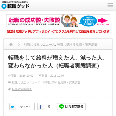
転職に役立つニュース
,
転職に関する意識・実態調査
転職をして給料が増えた人、減った人、変わらなかった人（転職
転職をして給料が増えた人、減った人、
変わらなかった人（転職者実態調査）
者...
公開日：
2016.10.07
更新日：
2016.10.07
転職に役立つニュース
転職に関する意識・実態調査
転職者実態調査
Twitter
Facebook
0
ツイート