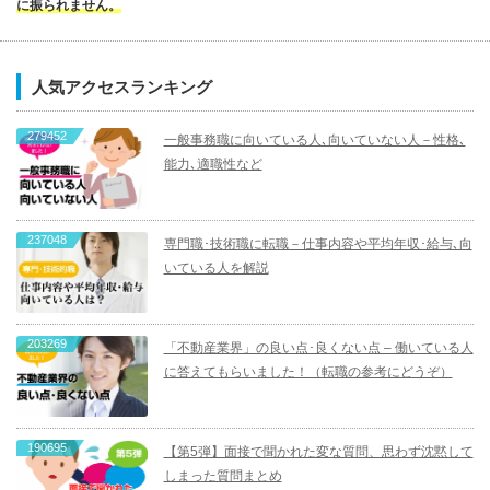
に振られません。
人気アクセスランキング
279452
一般事務職に向いている人､向いていない人－性格､
能力､適職性など
237048
専門職･技術職に転職－仕事内容や平均年収･給与､向
いている人を解説
203269
「不動産業界」の良い点･良くない点 – 働いている人
に答えてもらいました！（転職の参考にどうぞ）
190695
【第5弾】面接で聞かれた変な質問、思わず沈黙して
しまった質問まとめ