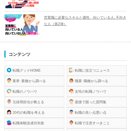
186677
営業職に必要なスキルと適性、向いている人､不向き
な人（第2弾）
コンテンツ
転職グッドHOME
転職に役立つニュース
業界･業種から調べる
職業･職種から調べる
転職のノウハウ
女性の転職ノウハウ
元採用担当が教える
面接で困った質問集
20代の転職を考える
転職の良い点悪い点
転職体験談成功失敗
転職で注意すべきこと