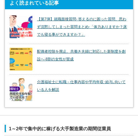
よく読まれている記事
【第7弾】就職面接質問- 答えるのに困った質問、思わ
ず沈黙してしまった質問まとめ-「体力ありますか？床
でも寝る事ができますか？」
配偶者控除を廃止、共働き夫婦に対応した新制度を創
設へ-8割の女性が賛成
介護福祉士に転職－仕事内容や平均年収･給与､向いて
いる人を解説
1～2年で集中的に稼げる大手製造業の期間従業員