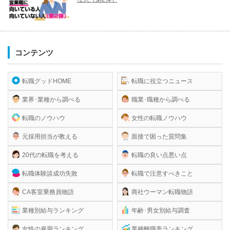
コンテンツ
転職グッドHOME
転職に役立つニュース
業界･業種から調べる
職業･職種から調べる
転職のノウハウ
女性の転職ノウハウ
元採用担当が教える
面接で困った質問集
20代の転職を考える
転職の良い点悪い点
転職体験談成功失敗
転職で注意すべきこと
CA客室乗務員物語
商社ウーマン転職物語
業種別給与ランキング
年齢･男女別給与調査
女性の雇用ランキング
業種離職率ランキング