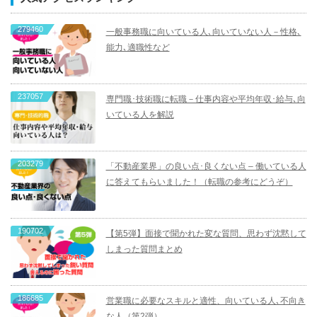
279460
一般事務職に向いている人､向いていない人－性格､
能力､適職性など
237057
専門職･技術職に転職－仕事内容や平均年収･給与､向
いている人を解説
203279
「不動産業界」の良い点･良くない点 – 働いている人
に答えてもらいました！（転職の参考にどうぞ）
190702
【第5弾】面接で聞かれた変な質問、思わず沈黙して
しまった質問まとめ
186685
営業職に必要なスキルと適性、向いている人､不向き
な人（第2弾）