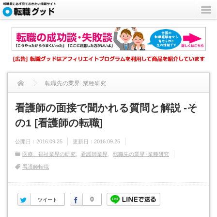
転職先の業界･業種研究
看護師の面接で聞かれる質問と解説 -その1 [看護師の転職]...
看護師の面接で聞かれる質問と解説 -そ
の1 [看護師の転職]
公開日：
2016.09.25
更新日：
2016.09.25
医療、福祉業界の研究
看護師業界
転職先の業界･業種研究
看護師転職
Twitter
Facebook
0
ツイート