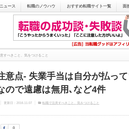
ニュース
転職のノウハウ
おすすめ転職サイト一覧
面
意すべきこと、気をつけること
職の注意点- 失業手当は自分が払っていた雇用保険なので遠慮...
注意点- 失業手当は自分が払っ
なので遠慮は無用､など4件
更新日：
2016.11.07
転職で注意すべきこと、気をつけること
Facebook
0