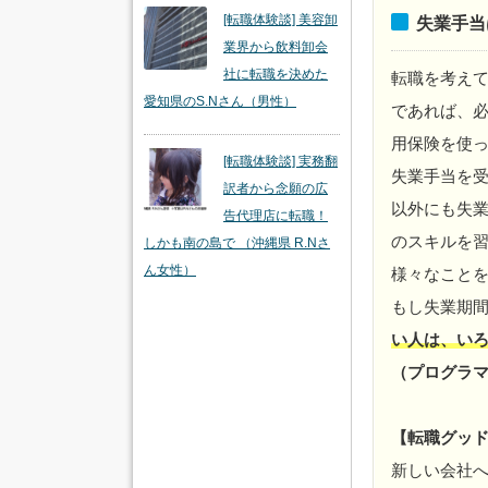
[転職体験談] 美容卸
失業手当
業界から飲料卸会
社に転職を決めた
転職を考え
愛知県のS.Nさん（男性）
であれば、
用保険を使
[転職体験談] 実務翻
失業手当を
訳者から念願の広
以外にも失
告代理店に転職！
のスキルを
しかも南の島で （沖縄県 R.Nさ
ん女性）
様々なこと
もし失業期
い人は、い
（プログラマ
【転職グッ
新しい会社