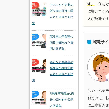
す。
何らか
アパレル小売業の
に響いてく
販売職の面接で聞
かれた質問と回答
方が無難で
集
製造業の事務職の
転職サイ
面接で聞かれた質
問と回答集
銀行など金融業の
事務職の面接で聞
かれた質問と回答
集
らで、ベテ
｢医療 事務職｣の面
おまけに、
接で聞かれた質問
に二度驚き
と回答集