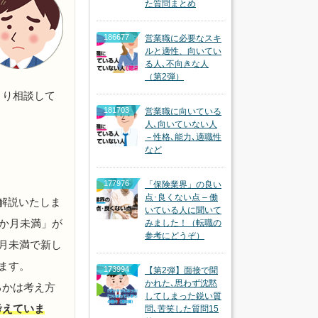
た質問まとめ
186677
営業職に必要なスキ
ルと適性、向いてい
る人､不向きな人
（第2弾）
くり相談して
181703
営業職に向いている
人､向いていない人
－性格､能力､適職性
など
177976
「保険業界」の良い
点･良くない点 – 働
解説いたしま
いている人に聞いて
1か月未満」が
みました！（転職の
参考にどうぞ）
ヶ月未満で新し
ます。
173994
【第2弾】面接で聞
かれた､思わず沈黙
るかは考え方
してしまった鋭い質
考えていま
問､苦笑した質問15