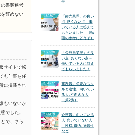
件
次の書類選考
職を辞めない
162807
「卸売業界」の良い
点･良くない点 – 働
いている人に答えて
もらいました！（転
職の参考にどうぞ）
155928
「公務員業界」の良
い点･良くない点 –
働いている人に答え
報サイトで転
てもらいました！
ても仕事を任
154777
事務職に必要なスキ
所に掲載され
ルと適性、向いてい
る人､不向きな人
（第2弾）
誰もいないか
状態でした。
144413
介護職に向いている
人､向いていない人
ことで、さら
－性格､能力､適職性
など