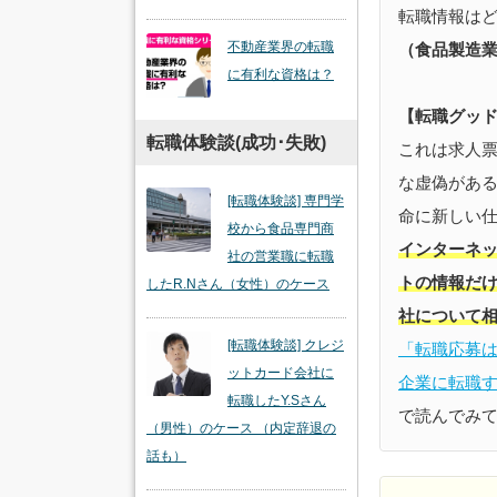
転職情報は
不動産業界の転職
（食品製造業
に有利な資格は？
【転職グッ
転職体験談(成功･失敗)
これは求人
な虚偽があ
[転職体験談] 専門学
命に新しい
校から食品専門商
インターネ
社の営業職に転職
トの情報だ
したR.Nさん（女性）のケース
社について
[転職体験談] クレジ
「転職応募
ットカード会社に
企業に転職す
転職したY.Sさん
で読んでみ
（男性）のケース （内定辞退の
話も）