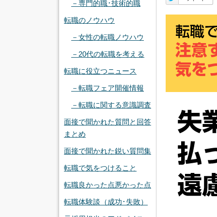
－専門的職･技術的職
転職のノウハウ
－女性の転職ノウハウ
－20代の転職を考える
転職に役立つニュース
－転職フェア開催情報
－転職に関する意識調査
面接で聞かれた質問と回答
まとめ
面接で聞かれた鋭い質問集
転職で気をつけること
転職良かった点悪かった点
転職体験談（成功･失敗）