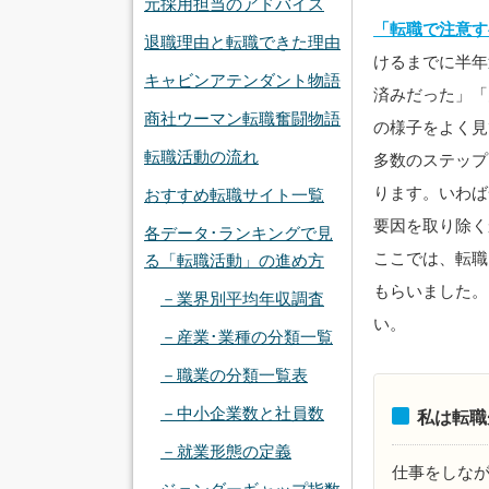
元採用担当のアドバイス
「転職で注意す
退職理由と転職できた理由
けるまでに半年
キャビンアテンダント物語
済みだった」「
商社ウーマン転職奮闘物語
の様子をよく見
転職活動の流れ
多数のステップ
ります。いわば
おすすめ転職サイト一覧
要因を取り除く
各データ･ランキングで見
ここでは、転職
る「転職活動」の進め方
もらいました。
－業界別平均年収調査
い。
－産業･業種の分類一覧
－職業の分類一覧表
－中小企業数と社員数
私は転職
－就業形態の定義
仕事をしな