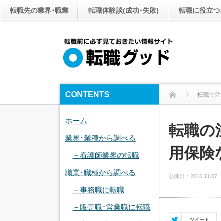
転職先の業界･職業
転職体験談(成功･失敗)
転職に役立つ
CONTENTS
転職で注
転
ホーム
転職の
業界･業種から調べる
用保険
－看護師業界の転職
職業･職種から調べる
公開日：
2016.11.07
－事務職に転職
－販売職･営業職に転職
Twitter
ツイート