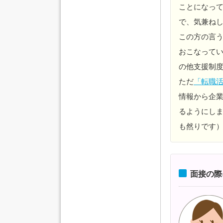
ことになっ
で、気兼ね
この方の言
おこなって
の他支援制
ただ
「転職
情報から企
るようにし
も然りです
面接の際