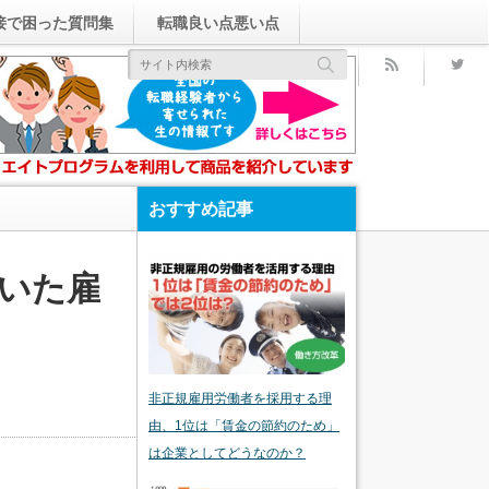
接で困った質問集
転職良い点悪い点
rss
おすすめ記事
ていた雇
非正規雇用労働者を採用する理
由、1位は「賃金の節約のため」
は企業としてどうなのか？