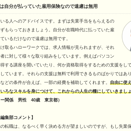
は自分が払っていた雇用保険なので遠慮は無用
ている人へのアドバイスです。まずは失業手当をもらえるの
必ずもらっておきましょう。自分が在職時代に払っていた雇
っているだけなので遠慮は無用です。
受け取るハローワークでは、求人情報が見られますが、それ
業者に対して様々な取り組みをしています。例えばパソコン
習得する講座を開いていたり、何か資格取得をするための支援をし
をしています。それらの支援は無料で利用できるものばかりではあ
間などの条件が合えば、一部の経費を補助してくれます。
自由に使
ろいろなスキルを身につけて、これからの人生の糧にしていきまし
ー関係 男性 40歳 東京都）
ド編集部コメント】
への転職は、なるべく早く決める方が望ましいのですが、もし失業