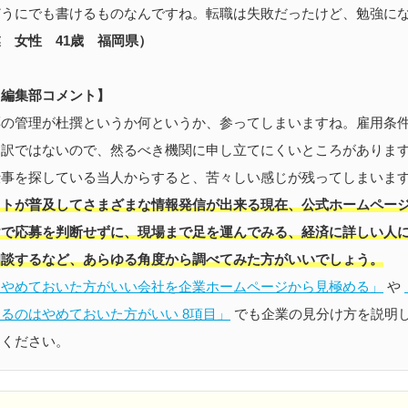
どうにでも書けるものなんですね。転職は失敗だったけど、勉強に
 女性 41歳 福岡県）
ド編集部コメント】
票の管理が杜撰というか何というか、参ってしまいますね。雇用条
る訳ではないので、然るべき機関に申し立てにくいところがありま
仕事を探している当人からすると、苦々しい感じが残ってしまいま
ットが普及してさまざまな情報発信が出来る現在、公式ホームペー
けで応募を判断せずに、現場まで足を運んでみる、経済に詳しい人
相談するなど、あらゆる角度から調べてみた方がいいでしょう。
はやめておいた方がいい会社を企業ホームページから見極める」
や
るのはやめておいた方がいい 8項目」
でも企業の見分け方を説明
てください。