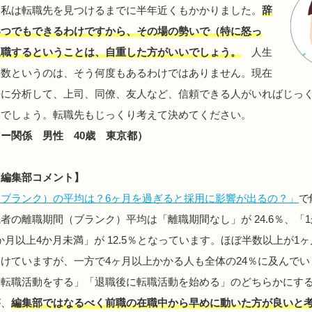
。私は転職先を見つけるまでに半年近くもかかりました。
辞
いつでもできるわけですから、その場の勢いで（特に怒っ
退職するということは、自重した方がいいでしょう。
人生
回数というのは、そう何度もあるわけではありません。現在
静に分析して、上司、同僚、友人など、信頼できる人がいればじっ
いでしょう。転職先もじっくり考えて決めてください。
ー関係 男性 40歳 東京都）
ド編集部コメント】
ブランク）の平均は？6ヶ月を過ぎると採用に影響が出るの？」
で
者の離職期間（ブランク）平均は「離職期間なし」が 24.6％、「
「1か月以上4か月未満」が 12.5％となっています。ほぼ半数以上が1
けていますが、一方で4ヶ月以上かかる人も全体の24％に及んでい
ら転職活動をする」「退職後に転職活動を始める」のどちらかにす
が、
編集部ではなるべく前職の在職中から早めに動いた方が良いと