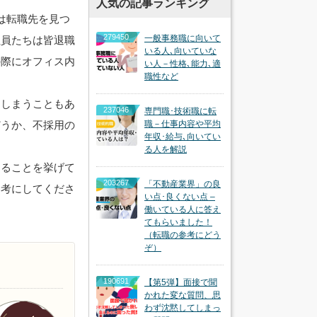
人気の記事ランキング
は転職先を見つ
279450
一般事務職に向いて
社員たちは皆退職
いる人､向いていな
の際にオフィス内
い人－性格､能力､適
職性など
てしまうこともあ
237046
専門職･技術職に転
どうか、不採用の
職－仕事内容や平均
年収･給与､向いてい
る人を解説
けることを挙げて
203267
「不動産業界」の良
参考にしてくださ
い点･良くない点 –
働いている人に答え
てもらいました！
（転職の参考にどう
ぞ）
190691
【第5弾】面接で聞
かれた変な質問、思
わず沈黙してしまっ