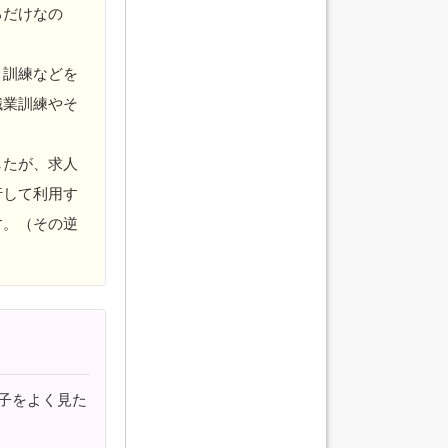
るだけなの
、訓練などを
職業訓練やそ
したが、求人
行して利用す
す。（その逆
子をよく見た