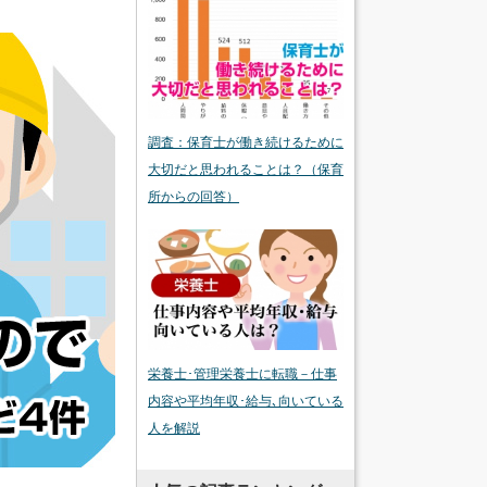
調査：保育士が働き続けるために
大切だと思われることは？（保育
所からの回答）
栄養士･管理栄養士に転職－仕事
内容や平均年収･給与､向いている
人を解説