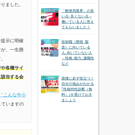
なりました。
143519
「郵便局業界」の良
い点･良くない点 –
働いている人に答え
てもらいました！
件提示に明確
135742
技術職（開発･製
造）に向いている
すが、一生懸
人､向いていない人
す。
－性格､能力､適職性
など
ジや各種サイ
に該当する会
122966
面接に必ず役立つ！
自分の強みがわかる
｢性格特性診断（無
「こんな中小
料）｣を受けておき
ましょう
していますの