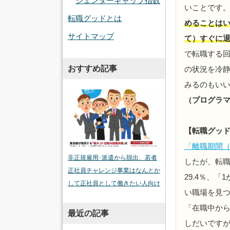
ジェンダーギャップ指数
いことです
転職グッドとは
めることは
サイトマップ
て）すぐに
で転職する
おすすめ記事
の状況を冷
みるのもい
（プログラマ
【転職グッ
「離職期間（
非正規雇用･派遣から脱出、若者
したが、転職
正社員チャレンジ事業はなんとか
29.4％、
して正社員として働きたい人向け
い職場を見つ
「在職中か
最近の記事
しだいです