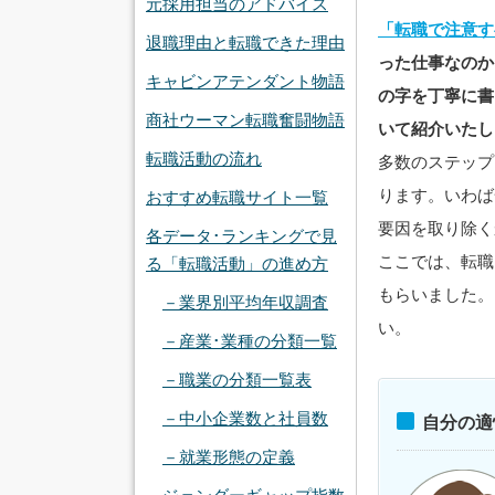
元採用担当のアドバイス
「転職で注意す
退職理由と転職できた理由
った仕事なのか
キャビンアテンダント物語
の字を丁寧に書
商社ウーマン転職奮闘物語
いて紹介いたし
転職活動の流れ
多数のステップ
ります。いわば
おすすめ転職サイト一覧
要因を取り除く
各データ･ランキングで見
ここでは、転職
る「転職活動」の進め方
もらいました。
－業界別平均年収調査
い。
－産業･業種の分類一覧
－職業の分類一覧表
－中小企業数と社員数
自分の適
－就業形態の定義