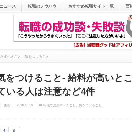
ニュース
転職のノウハウ
おすすめ転職サイト一覧
面
意すべきこと、気をつけること
職で気をつけること- 給料が高いところばかり狙っている人は...
気をつけること- 給料が高いと
ている人は注意など4件
更新日：
2016.10.10
転職で注意すべきこと、気をつけること
Facebook
0