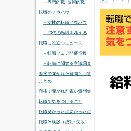
－専門的職･技術的職
転職のノウハウ
－女性の転職ノウハウ
－20代の転職を考える
転職に役立つニュース
－転職フェア開催情報
－転職に関する意識調査
面接で聞かれた質問と回答
まとめ
面接で聞かれた鋭い質問集
転職で気をつけること
転職良かった点悪かった点
転職体験談（成功･失敗）