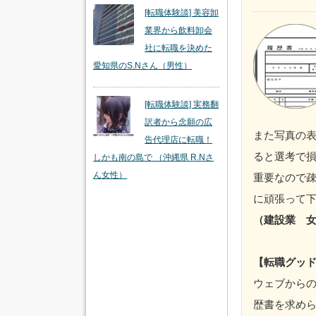
[転職体験談] 美容卸
業界から飲料卸会
社に転職を決めた
愛知県のS.Nさん（男性）
[転職体験談] 実務翻
訳者から念願の広
また写真の
告代理店に転職！
ると選考で
しかも南の島で （沖縄県 R.Nさ
ん女性）
重要なので
に頑張って
（建設業 
【転職グッ
ウェブからの
歴書を求め