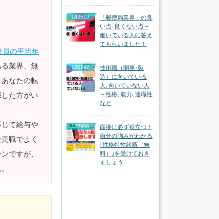
143519
「郵便局業界」の良
い点･良くない点 –
働いている人に答え
てもらいました！
会社員の平均年
ある業界、無
135742
技術職（開発･製
造）に向いている
しあなたの転
人､向いていない人
探した方がい
－性格､能力､適職性
など
応じて給与や
122966
面接に必ず役立つ！
自分の強みがわかる
販売職でよく
｢性格特性診断（無
ーンですが、
料）｣を受けておき
ましょう
ん。