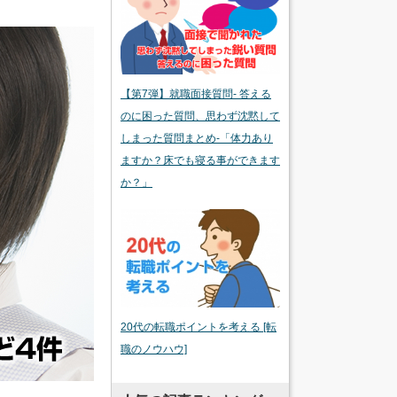
【第7弾】就職面接質問- 答える
のに困った質問、思わず沈黙して
しまった質問まとめ-「体力あり
ますか？床でも寝る事ができます
か？」
20代の転職ポイントを考える [転
職のノウハウ]