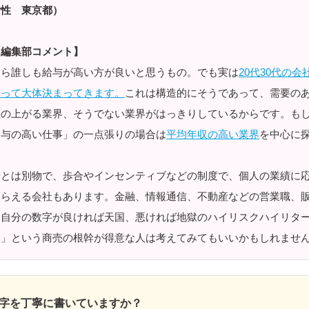
女性 東京都）
ド編集部コメント】
なら誰しも給与が高い方が良いと思うもの。でも実は
20代30代の
よって大体決まってきます。
これは構造的にそうであって、需要の
益の上がる業界、そうでない業界がはっきりしているからです。も
給与の高い仕事」の一点張りの場合は
平均年収の高い業界
を中心に
。
給とは別物で、歩合やインセンティブなどの制度で、個人の業績に
もらえる会社もあります。金融、情報通信、不動産などの営業職、
。自分の数字が良ければ天国、悪ければ地獄のハイリスクハイリタ
る」という商売の根幹が得意な人は考えてみてもいいかもしれませ
字を丁寧に書いていますか？