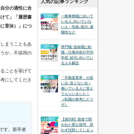
人気の記事ランキング
「自分の適性に合
279450
一般事務職に向いて
つけて」「履歴書
いる人､向いていな
特に育休）」につ
い人－性格､能力､適
職性など
てしまうこともあ
237046
専門職･技術職に転
どうか、不採用の
職－仕事内容や平均
年収･給与､向いてい
る人を解説
けることを挙げて
203267
「不動産業界」の良
参考にしてくださ
い点･良くない点 –
働いている人に答え
てもらいました！
（転職の参考にどう
ぞ）
190691
【第5弾】面接で聞
かれた変な質問、思
です。新卒者
わず沈黙してしまっ