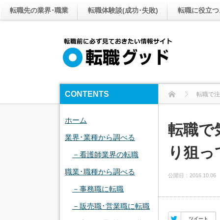
転職先の業界･職業
転職体験談(成功･失敗)
転職に役立つ
CONTENTS
転職で注
転
ホーム
転職で
業界･業種から調べる
り狙っ
－看護師業界の転職
職業･職種から調べる
公開日：
2016.10.06
－事務職に転職
－販売職･営業職に転職
Twitter
ツイート