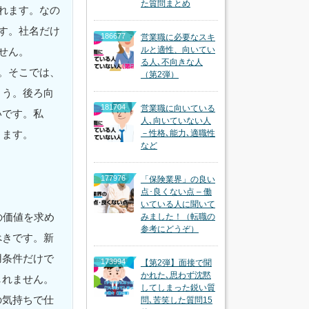
た質問まとめ
れます。なの
す。社名だけ
186677
営業職に必要なスキ
ルと適性、向いてい
せん。
る人､不向きな人
。そこでは、
（第2弾）
ょう。後ろ向
181704
営業職に向いている
いです。私
人､向いていない人
ります。
－性格､能力､適職性
など
177976
「保険業界」の良い
点･良くない点 – 働
いている人に聞いて
の価値を求め
みました！（転職の
参考にどうぞ）
べきです。新
用条件だけで
173994
【第2弾】面接で聞
かれた､思わず沈黙
しれません。
してしまった鋭い質
の気持ちで仕
問､苦笑した質問15