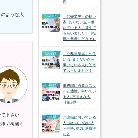
件
そのような人
162807
「卸売業界」の良い
点･良くない点 – 働
いている人に答えて
もらいました！（転
職の参考にどうぞ）
155929
「公務員業界」の良
い点･良くない点 –
働いている人に答え
てもらいました！
154777
事務職に必要なスキ
ルと適性、向いてい
る人､不向きな人
（第2弾）
せて下さい。
144413
介護職に向いている
人､向いていない人
は後で後悔す
－性格､能力､適職性
など