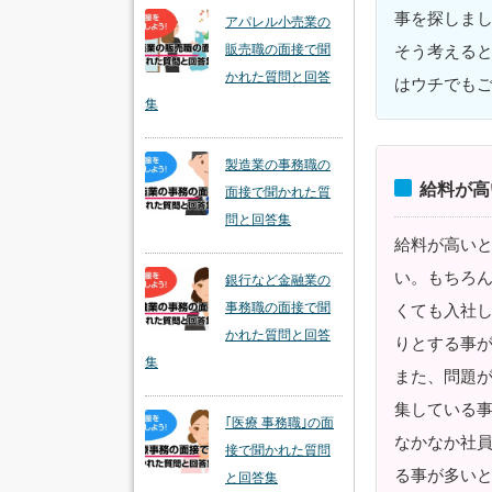
事を探しま
アパレル小売業の
そう考える
販売職の面接で聞
かれた質問と回答
はウチでも
集
製造業の事務職の
給料が高
面接で聞かれた質
問と回答集
給料が高い
い。もちろ
銀行など金融業の
事務職の面接で聞
くても入社
かれた質問と回答
りとする事
集
また、問題
集している
｢医療 事務職｣の面
なかなか社
接で聞かれた質問
る事が多い
と回答集