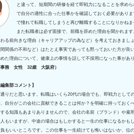
と違って、短期間の研修を経て即戦力になることを求めら
で自分の適性に合った仕事かを確認しておく必要がありま
で憧れて転職してしまうと再び離職することになりかねま
また転職者は必ず面接で、前職を辞めた理由を聞かれます
関わる前向きな理由（キャリアアップの為など）を考えておきまし
人間関係の不和など）はたとえ事実であっても黙っておいた方が良
辞めた理由について、健康上の事情を話して不採用になった事があ
事務 女性 32歳 大阪府）
ド編集部コメント】
通りだと思います。転職はいくら20代の場合でも、即戦力として
で、自分がこの会社に貢献できることは何か？を明確に持っておく
対する知識もあまりありませんので、会社の名前（ブランド）や雇
う人もいますが、中途の場合はもしかすると一生の仕事になるかも
勝負もいいところです。この仕事を一生続けても悔いはないか、位