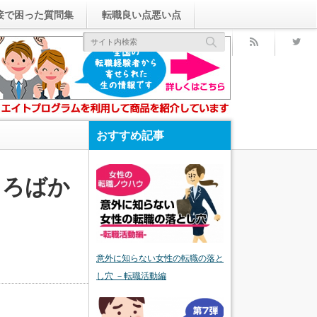
接で困った質問集
転職良い点悪い点
rss
おすすめ記事
ころばか
意外に知らない女性の転職の落と
し穴 －転職活動編