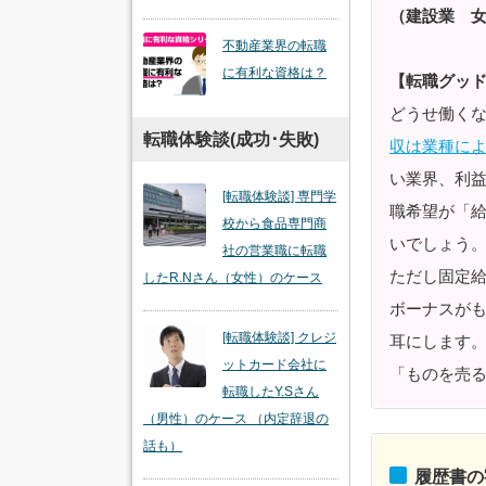
（建設業 
不動産業界の転職
に有利な資格は？
【転職グッ
どうせ働く
転職体験談(成功･失敗)
収は業種に
い業界、利
[転職体験談] 専門学
職希望が「
校から食品専門商
いでしょう
社の営業職に転職
ただし固定
したR.Nさん（女性）のケース
ボーナスが
[転職体験談] クレジ
耳にします
ットカード会社に
「ものを売
転職したY.Sさん
（男性）のケース （内定辞退の
話も）
履歴書の