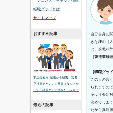
ジェンダーギャップ指数
転職グッドとは
サイトマップ
おすすめ記事
自分自身に
きな理由（
は、前職を
（製造業経理
【転職グッ
非正規雇用･派遣から脱出、若者
この人の言う
正社員チャレンジ事業はなんとか
られますの
して正社員として働きたい人向け
卒は社会に
決めてしま
最近の記事
だから真剣