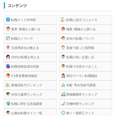
コンテンツ
転職グッドHOME
転職に役立つニュース
業界･業種から調べる
職業･職種から調べる
転職のノウハウ
女性の転職ノウハウ
元採用担当が教える
面接で困った質問集
20代の転職を考える
転職の良い点悪い点
転職体験談成功失敗
転職で注意すべきこと
CA客室乗務員物語
商社ウーマン転職物語
業種別給与ランキング
年齢･男女別給与調査
女性の雇用ランキング
業種離職率ランキング
転職に関する意識調査
労働時間ランキング
お薦め転職サイト一覧
稼ぐ！期間工グッド