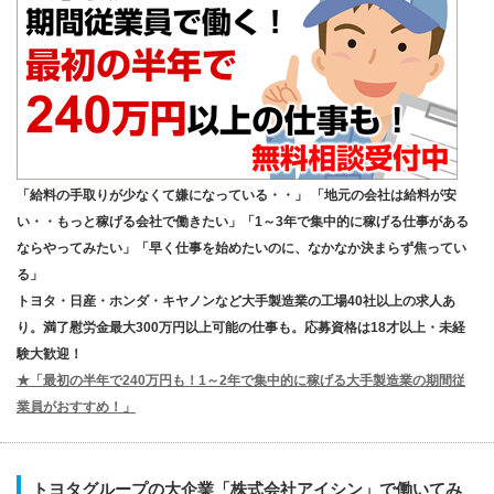
「給料の手取りが少なくて嫌になっている・・」 「地元の会社は給料が安
い・・もっと稼げる会社で働きたい」「1～3年で集中的に稼げる仕事がある
ならやってみたい」「早く仕事を始めたいのに、なかなか決まらず焦ってい
る」
トヨタ・日産・ホンダ・キヤノンなど大手製造業の工場40社以上の求人あ
り。満了慰労金最大300万円以上可能の仕事も。応募資格は18才以上・未経
験大歓迎！
★「最初の半年で240万円も！1～2年で集中的に稼げる大手製造業の期間従
業員がおすすめ！」
トヨタグループの大企業「株式会社アイシン」で働いてみ