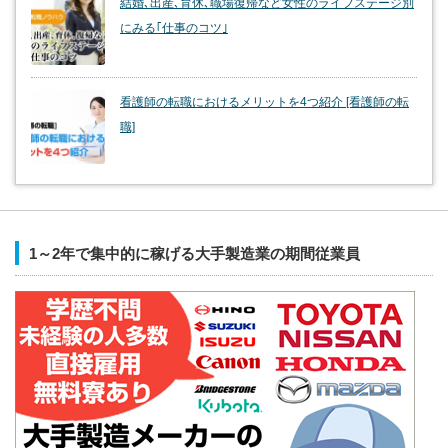
結婚､出産､育休､職場復帰など女性のライフステージ別
にみる｢仕事のコツ｣
看護師の転職におけるメリットを4つ紹介 [看護師の転
職]
1～2年で集中的に稼げる大手製造業の期間従業員