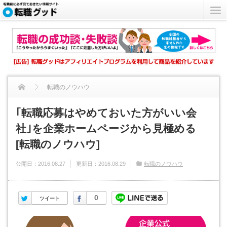
転職のノウハウ
｢転職応募はやめておいた方がいい会社｣を企業ホームページから...
｢転職応募はやめておいた方がいい会
社｣を企業ホームページから見極める
[転職のノウハウ]
公開日：
2016.08.27
更新日：
2016.08.29
転職のノウハウ
Twitter
Facebook
0
ツイート