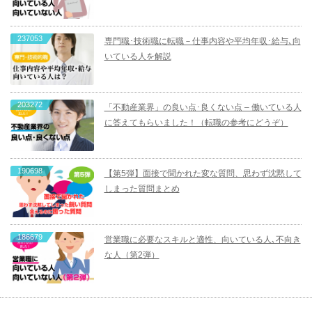
237053
専門職･技術職に転職－仕事内容や平均年収･給与､向
いている人を解説
203272
「不動産業界」の良い点･良くない点 – 働いている人
に答えてもらいました！（転職の参考にどうぞ）
190698
【第5弾】面接で聞かれた変な質問、思わず沈黙して
しまった質問まとめ
186679
営業職に必要なスキルと適性、向いている人､不向き
な人（第2弾）