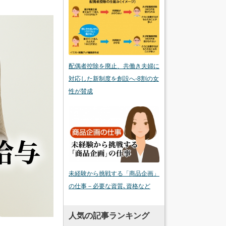
配偶者控除を廃止、共働き夫婦に
対応した新制度を創設へ-8割の女
性が賛成
未経験から挑戦する「商品企画」
の仕事－必要な資質､資格など
人気の記事ランキング