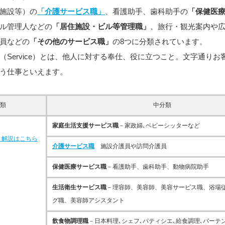
施設等）の
「介護サービス職」
、看護助手、歯科助手の
「保健医
ル管理人などの
「居住施設・ビル等管理職」
、旅行・観光案内や
員などの
「その他のサービス職」
の8つに分類されています。
（Service）とは、他人に対する奉仕、役に立つこと。文字通りお
う仕事といえます。
類
中分類
家庭生活支援サービス職
－家政婦､ベビーシッターなど
、解説はこちら
介護サービス職
施設介護員や訪問介護員
保健医療サービス職
－看護助手、歯科助手、動物病院助手
生活衛生サービス職
－理容師、美容師、美容サービス職、浴場
グ職、美容師アシスタント
飲食物調理職
－日本料理､シェフ､パティシエ､給食調理､バーテ