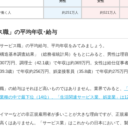
男性
女性
で働く人
約251万人
約521万人
ス職」の平均年収･給与
サービス職」の平均給与、平均年収をみてみましょう。
業構造基本調査結果」（総務省統計局）をもとにみると、男性は理容・
307万円、調理士（42.1歳）で年収は約369万円。女性は給仕従事
39.3歳）で年収約256万円、娯楽接客員（35.8歳）で年収約275
職」の給与はそれほど高いものではありません。業界でみると、
業種の中で最下位（14位）、「生活関連サービス業、娯楽業」は1
イマーなどの非正規雇用者が多いことが大きな理由ですが、正規
高くはありません。「サービス業」はこれからの日本において、