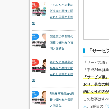
アパレル小売業の
販売職の面接で聞
かれた質問と回答
集
製造業の事務職の
面接で聞かれた質
問と回答集
「サービ
「サービス職」
銀行など金融業の
事務職の面接で聞
「平成24年就
かれた質問と回答
「サービス職」
集
おり、男女の割
的に女性の方が
｢医療 事務職｣の面
この数字はすべ
接で聞かれた質問
人
、2番目の
「
と回答集