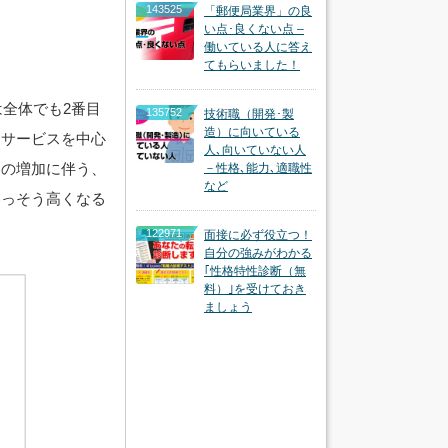
143525
「郵便局業界」の良
い点･良くない点 –
働いている人に答え
てもらいました！
は全体でも2番目
135752
技術職（開発･製
造）に向いている
らサービスを中心
人､向いていない人
客の増加に伴う、
－性格､能力､適職性
など
いっそう高くなる
122971
面接に必ず役立つ！
自分の強みがわかる
｢性格特性診断（無
料）｣を受けておき
ましょう