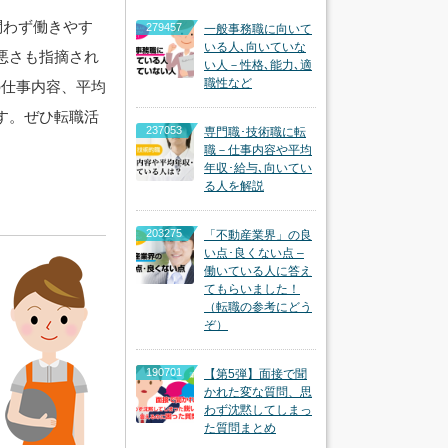
問わず働きやす
279457
一般事務職に向いて
いる人､向いていな
悪さも指摘され
い人－性格､能力､適
職性など
の仕事内容、平均
す。ぜひ転職活
237053
専門職･技術職に転
職－仕事内容や平均
年収･給与､向いてい
る人を解説
203275
「不動産業界」の良
い点･良くない点 –
働いている人に答え
てもらいました！
（転職の参考にどう
ぞ）
190701
【第5弾】面接で聞
かれた変な質問、思
わず沈黙してしまっ
た質問まとめ