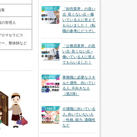
162814
「卸売業界」の良い
接客
点･良くない点 – 働
いている人に答えて
場の管理人
もらいました！（転
職の参考にどうぞ）
アロマセラピス
ター、整体師など
155936
「公務員業界」の良
い点･良くない点 –
働いている人に答え
てもらいました！
154782
事務職に必要なスキ
ルと適性、向いてい
る人､不向きな人
（第2弾）
144418
介護職に向いている
人､向いていない人
－性格､能力､適職性
など