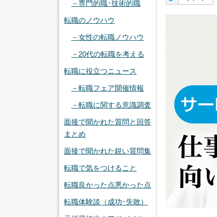
－専門的職･技術的職
転職のノウハウ
－女性の転職ノウハウ
－20代の転職を考える
転職に役立つニュース
－転職フェア開催情報
－転職に関する意識調査
面接で聞かれた質問と回答
まとめ
面接で聞かれた鋭い質問集
転職で気をつけること
転職良かった点悪かった点
転職体験談（成功･失敗）