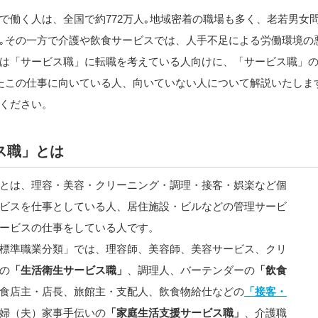
で働く人は、全国で約772万人｡地域密着の職場も多く、老若男女
｡その一方で介護や飲食サービスでは、人手不足による労働環境の
は「サービス職」に転職を考えている人向けに、「サービス職」
たこの仕事に向いている人、向いていない人について解説いたしま
ください。
ス職」とは
とは、理容・美容・クリーニング・調理・接客・娯楽など個
ビスを仕事としている人、居住施設・ビルなどの管理サービ
ービスの仕事をしている人です。
標準職業分類」では、理容師、美容師、美容サービス、クリ
の
「生活衛生サービス職」
、調理人、バーテンダーの
「飲食
食店主・店長、旅館主・支配人、飲食物給仕などの
「接客・
婦（夫）家事手伝いの
「家庭生活支援サービス職」
、介護職