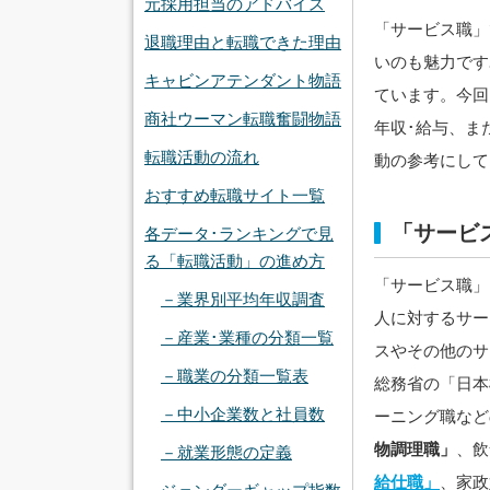
元採用担当のアドバイス
「サービス職」
退職理由と転職できた理由
いのも魅力です
キャビンアテンダント物語
ています。今回
商社ウーマン転職奮闘物語
年収･給与、ま
転職活動の流れ
動の参考にして
おすすめ転職サイト一覧
「サービ
各データ･ランキングで見
る「転職活動」の進め方
「サービス職」
－業界別平均年収調査
人に対するサー
－産業･業種の分類一覧
スやその他のサ
－職業の分類一覧表
総務省の「日本
－中小企業数と社員数
ーニング職など
物調理職」
、飲
－就業形態の定義
給仕職」
、家政