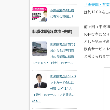
「販売職・営業
不動産業界の転職
は約12.0％を
に有利な資格は？
前々回（平成1
転職体験談(成功･失敗)
の伸び率になり
とした第三次産
[転職体験談] 専門学
飲食サービスや
校から食品専門商
と考えられます
社の営業職に転職
したR.Nさん（女性）のケース
[転職体験談] クレジ
ットカード会社に
転職したY.Sさん
（男性）のケース （内定辞退の
話も）