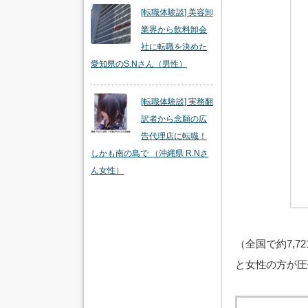
[転職体験談] 美容卸
業界から飲料卸会
社に転職を決めた
愛知県のS.Nさん（男性）
[転職体験談] 実務翻
訳者から念願の広
告代理店に転職！
しかも南の島で （沖縄県 R.Nさ
ん女性）
（全国で約7,72
と女性の方が圧