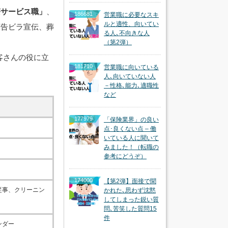
療サービス職」
、
186681
営業職に必要なスキ
ルと適性、向いてい
広告ビラ宣伝、葬
る人､不向きな人
（第2弾）
客さんの役に立
181710
営業職に向いている
人､向いていない人
－性格､能力､適職性
など
177979
「保険業界」の良い
点･良くない点 – 働
いている人に聞いて
みました！（転職の
参考にどうぞ）
174000
【第2弾】面接で聞
従事、クリーニン
かれた､思わず沈黙
してしまった鋭い質
問､苦笑した質問15
件
ンダー