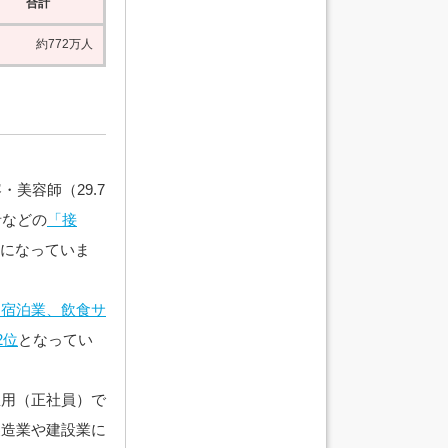
合計
約772万人
美容師（29.7
者などの
「接
万円になっていま
「宿泊業、飲食サ
2位
となってい
雇用（正社員）で
製造業や建設業に