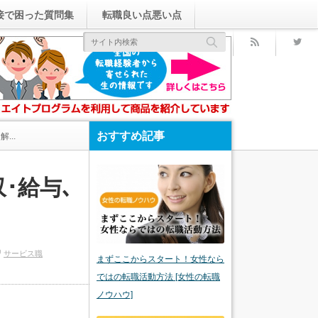
接で困った質問集
転職良い点悪い点
rss
おすすめ記事
...
･給与､
サービス職
まずここからスタート！女性なら
ではの転職活動方法 [女性の転職
ノウハウ]