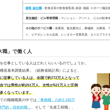
接客･給仕職
－飲食店長や飲食接客員､娯楽･遊戯･スポーツ施設
居住施設・ビル等管理職
－マンション・アパート、ビルや駐車
その他のサービス職
－添乗員、観光案内人、葬儀師、火葬係、
ト、ビデオレンタル店員、レンタカー営業所員、カイロプラク
ス職」で働く人
を仕事としている人はどれくらいいるのでしょうか。
業構造基本調査結果」（総務省統計局）によると、
に従事している人は、全国で約772万人となって
合では男性が約251万人、女性が521万人と圧倒
多くなっています。
ての職種職業の中では
「事務職」の約1,240万
専門的・技術的職」
、そして「生産工程職」、