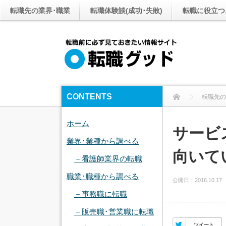
転職先の業界･職業
転職体験談(成功･失敗)
転職に役立つ
CONTENTS
転職先の
ホーム
サービ
業界･業種から調べる
向いて
－看護師業界の転職
職業･職種から調べる
公開日：
2016.10.17
－事務職に転職
－販売職･営業職に転職
Twitter
ツイート