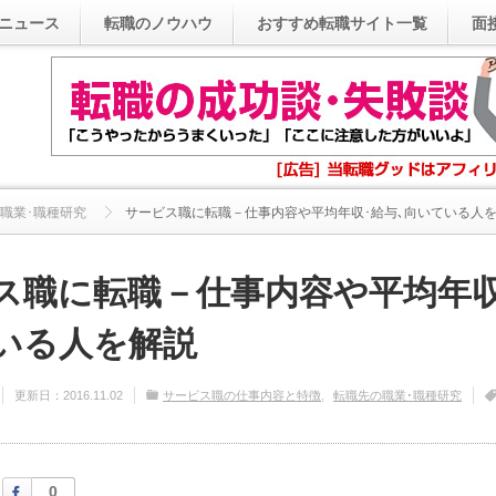
ニュース
転職のノウハウ
おすすめ転職サイト一覧
面
職業･職種研究
サービス職に転職－仕事内容や平均年収･給与､向いている人を解
ス職に転職－仕事内容や平均年収
いる人を解説
更新日：
2016.11.02
サービス職の仕事内容と特徴
転職先の職業･職種研究
Facebook
0