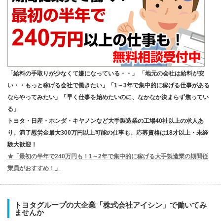
「給料の手取りが少なくて嫌になっている・・」 「地元の会社は給料が安
い・・もっと稼げる会社で働きたい」「1～3年で集中的に稼げる仕事がある
ならやってみたい」「早く仕事を始めたいのに、なかなか決まらず焦ってい
る」
トヨタ・日産・ホンダ・キヤノンなど大手製造業の工場40社以上の求人あ
り。満了慰労金最大300万円以上可能の仕事も。応募資格は18才以上・未経
験大歓迎！
★「最初の半年で240万円も！1～2年で集中的に稼げる大手製造業の期間従
業員がおすすめ！」
トヨタグループの大企業「株式会社アイシン」で働いてみ
ませんか