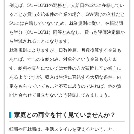
例えば、5/1～10/31の勤務と、支給日の12/1に在籍してい
ることが賞与支給条件の企業の場合、GW明けの入社だと
5/1には在籍していないため、就業規則に従い、在籍期間
を半分（8/1～10/31）同等とみなし、賞与も評価決定額か
ら半減されることになります。
就業規則によりますが、日数換算、月数換算する企業も
あれば、寸志の支給のみ、対象外という企業もありま
す。給料や賞与については女性の方が質問し辛い傾向に
あるようですが、収入は生活に直結する大切な条件。内
定をもらっていても…と不安に思うのであれば、他の質
問と合わせて目立たないよう確認してみましょう。
家庭との両立を甘く見ていませんか？
転職や再就職は、生活スタイルを変えるということ。