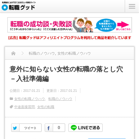
転職のノウハウ
,
女性の転職ノウハウ
意外に知らない女性の転職の落とし穴 －入社準備編
意外に知らない女性の転職の落とし穴
－入社準備編
公開日：
2017.01.21
更新日：
2017.01.21
女性の転職ノウハウ
転職のノウハウ
中途面接質問
女性の転職
Twitter
Facebook
0
ツイート