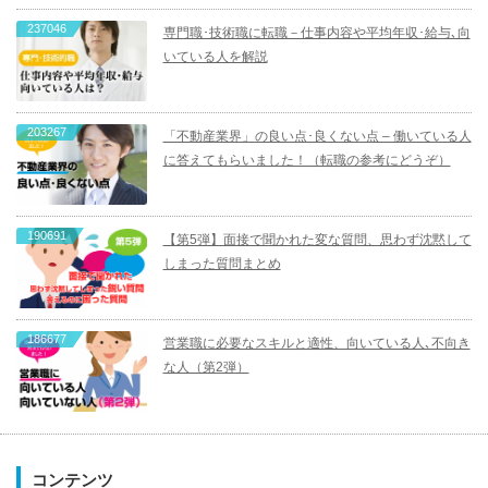
237046
専門職･技術職に転職－仕事内容や平均年収･給与､向
いている人を解説
203267
「不動産業界」の良い点･良くない点 – 働いている人
に答えてもらいました！（転職の参考にどうぞ）
190691
【第5弾】面接で聞かれた変な質問、思わず沈黙して
しまった質問まとめ
186677
営業職に必要なスキルと適性、向いている人､不向き
な人（第2弾）
コンテンツ