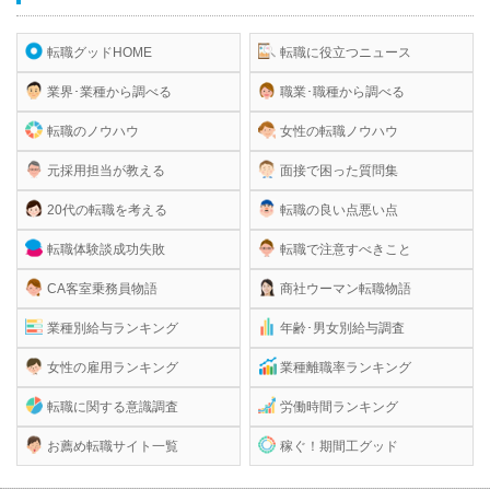
転職グッドHOME
転職に役立つニュース
業界･業種から調べる
職業･職種から調べる
転職のノウハウ
女性の転職ノウハウ
元採用担当が教える
面接で困った質問集
20代の転職を考える
転職の良い点悪い点
転職体験談成功失敗
転職で注意すべきこと
CA客室乗務員物語
商社ウーマン転職物語
業種別給与ランキング
年齢･男女別給与調査
女性の雇用ランキング
業種離職率ランキング
転職に関する意識調査
労働時間ランキング
お薦め転職サイト一覧
稼ぐ！期間工グッド