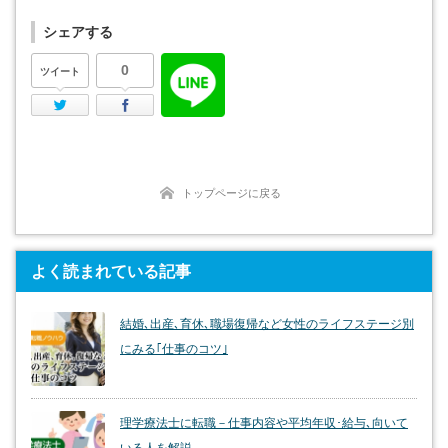
シェアする
0
ツイート
Twitter
Facebook
トップページに戻る
よく読まれている記事
結婚､出産､育休､職場復帰など女性のライフステージ別
にみる｢仕事のコツ｣
理学療法士に転職－仕事内容や平均年収･給与､向いて
いる人を解説