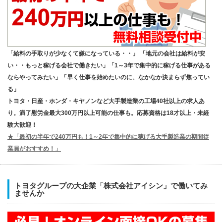
「給料の手取りが少なくて嫌になっている・・」 「地元の会社は給料が安
い・・もっと稼げる会社で働きたい」「1～3年で集中的に稼げる仕事がある
ならやってみたい」「早く仕事を始めたいのに、なかなか決まらず焦ってい
る」
トヨタ・日産・ホンダ・キヤノンなど大手製造業の工場40社以上の求人あ
り。満了慰労金最大300万円以上可能の仕事も。応募資格は18才以上・未経
験大歓迎！
★「最初の半年で240万円も！1～2年で集中的に稼げる大手製造業の期間従
業員がおすすめ！」
トヨタグループの大企業「株式会社アイシン」で働いてみ
ませんか