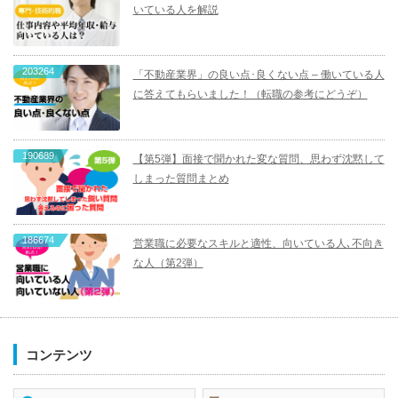
いている人を解説
203264
「不動産業界」の良い点･良くない点 – 働いている人
に答えてもらいました！（転職の参考にどうぞ）
190689
【第5弾】面接で聞かれた変な質問、思わず沈黙して
しまった質問まとめ
186674
営業職に必要なスキルと適性、向いている人､不向き
な人（第2弾）
コンテンツ