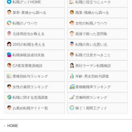
転職グッドHOME
転職に役立つニュース
業界･業種から調べる
職業･職種から調べる
転職のノウハウ
女性の転職ノウハウ
元採用担当が教える
面接で困った質問集
20代の転職を考える
転職の良い点悪い点
転職体験談成功失敗
転職で注意すべきこと
CA客室乗務員物語
商社ウーマン転職物語
業種別給与ランキング
年齢･男女別給与調査
女性の雇用ランキング
業種離職率ランキング
転職に関する意識調査
労働時間ランキング
お薦め転職サイト一覧
稼ぐ！期間工グッド
HOME