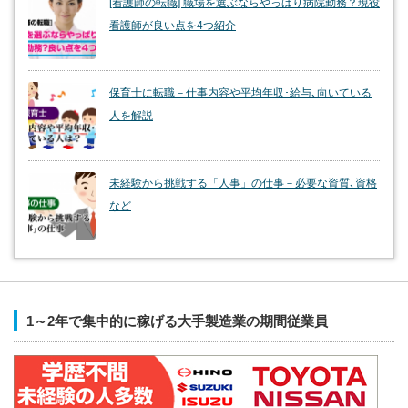
[看護師の転職] 職場を選ぶならやっぱり病院勤務？現役
看護師が良い点を4つ紹介
保育士に転職－仕事内容や平均年収･給与､向いている
人を解説
未経験から挑戦する「人事」の仕事－必要な資質､資格
など
1～2年で集中的に稼げる大手製造業の期間従業員