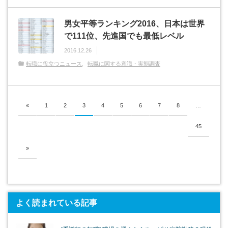
男女平等ランキング2016、日本は世界
で111位、先進国でも最低レベル
2016.12.26
転職に役立つニュース
転職に関する意識・実態調査
«
1
2
3
4
5
6
7
8
…
45
»
よく読まれている記事