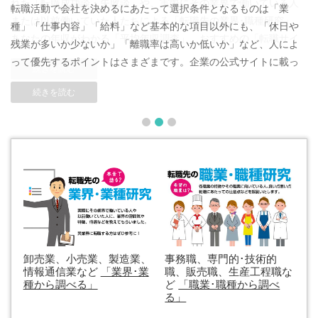
転職活動で会社を決めるにあたって選択条件となるものは「業
種」「仕事内容」「給料」など基本的な項目以外にも、「休日や
残業が多いか少ないか」「離職率は高いか低いか」など、人によ
って優先するポイントはさまざまです。企業の公式サイトに載っ
ているデータなどは、良い点を大きく打ち出しているケースが多
続きを読む
く、転職に慣れていない人には、良い点悪い[...]
1
2
3
卸売業、小売業、製造業、
事務職、専門的･技術的
情報通信業など
「業界･業
職、販売職、生産工程職な
種から調べる」
ど
「職業･職種から調べ
る」