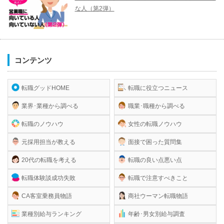
な人（第2弾）
コンテンツ
転職グッドHOME
転職に役立つニュース
業界･業種から調べる
職業･職種から調べる
転職のノウハウ
女性の転職ノウハウ
元採用担当が教える
面接で困った質問集
20代の転職を考える
転職の良い点悪い点
転職体験談成功失敗
転職で注意すべきこと
CA客室乗務員物語
商社ウーマン転職物語
業種別給与ランキング
年齢･男女別給与調査