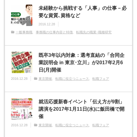
未経験から挑戦する「人事」の仕事－必
要な資質､資格など
2016.12.28
一般事務職
事務職の仕事内容と特徴
転職先の職業･職種研究
既卒3年以内対象：選考直結の「合同企
業説明会 in 東京･立川」が2017年2月6
日(月)開催
2016.12.28
東京開催
転職に役立つニュース
転職フェア
就活応援新春イベント「伝え方が9割」
講演を2017年1月11日(水)に飯田橋で開
催
2016.12.28
東京開催
転職に役立つニュース
転職フェア