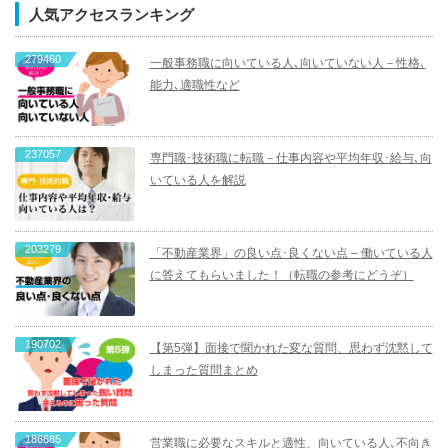
人気アクセスランキング
279460
一般事務職に向いている人､向いていない人－性格､
能力､適職性など
237057
専門職･技術職に転職－仕事内容や平均年収･給与､向
いている人を解説
203279
「不動産業界」の良い点･良くない点 – 働いている人
に答えてもらいました！（転職の参考にどうぞ）
190702
【第5弾】面接で聞かれた変な質問、思わず沈黙して
しまった質問まとめ
186685
営業職に必要なスキルと適性、向いている人､不向き