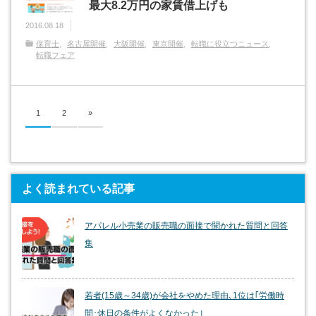
最大8.2万円の家賃借上げも
2016.08.18
保育士
名古屋開催
大阪開催
東京開催
転職に役立つニュース
転職フェア
1
2
»
よく読まれている記事
アパレル小売業の販売職の面接で聞かれた質問と回答
集
若者(15歳～34歳)が会社をやめた理由､1位は｢労働時
間･休日の条件がよくなかった｣