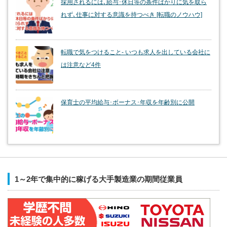
採用されるには､給与･休日等の条件ばかりに気を取ら
れず､仕事に対する意識を持つべき [転職のノウハウ]
転職で気をつけること- いつも求人を出している会社に
は注意など4件
保育士の平均給与･ボーナス･年収を年齢別に公開
1～2年で集中的に稼げる大手製造業の期間従業員