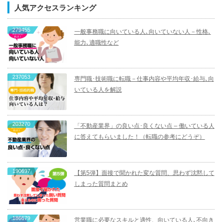
人気アクセスランキング
279455
一般事務職に向いている人､向いていない人－性格､
能力､適職性など
237053
専門職･技術職に転職－仕事内容や平均年収･給与､向
いている人を解説
203270
「不動産業界」の良い点･良くない点 – 働いている人
に答えてもらいました！（転職の参考にどうぞ）
190697
【第5弾】面接で聞かれた変な質問、思わず沈黙して
しまった質問まとめ
186679
営業職に必要なスキルと適性、向いている人､不向き