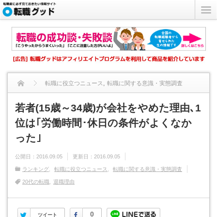
転職に役立つニュース
,
転職に関する意識・実態調査
若者(15歳～34歳)が会社をやめた理由､1位は｢労働時間･...
若者(15歳～34歳)が会社をやめた理由､1
位は｢労働時間･休日の条件がよくなか
った｣
公開日：
2016.09.05
更新日：
2016.09.05
ランキング
転職に役立つニュース
転職に関する意識・実態調査
20代の転職
退職理由
Twitter
Facebook
0
ツイート