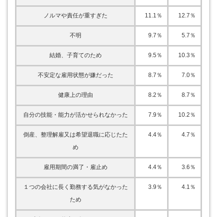
ノルマや責任が重すぎた
11.1％
12.7％
不明
9.7％
5.7％
結婚、子育てのため
9.5％
10.3％
不安定な雇用状態が嫌だった
8.7％
7.0％
健康上の理由
8.2％
8.7％
自分の技能・能力が活かせられなかった
7.9％
10.2％
倒産、整理解雇又は希望退職に応じたた
4.4％
4.7％
め
雇用期間の満了・雇止め
4.4％
3.6％
１つの会社に長く勤務する気がなかった
3.9％
4.1％
ため