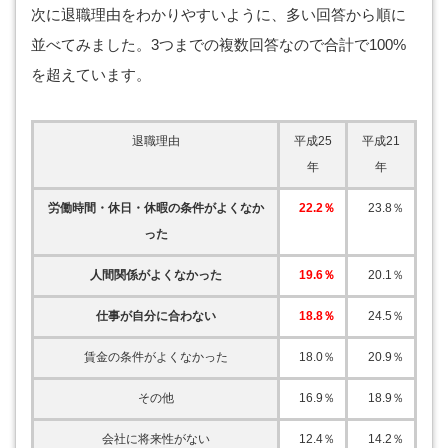
次に退職理由をわかりやすいように、多い回答から順に
並べてみました。3つまでの複数回答なので合計で100%
を超えています。
退職理由
平成25
平成21
年
年
労働時間・休日・休暇の条件がよくなか
22.2％
23.8％
った
人間関係がよくなかった
19.6％
20.1％
仕事が自分に合わない
18.8％
24.5％
賃金の条件がよくなかった
18.0％
20.9％
その他
16.9％
18.9％
会社に将来性がない
12.4％
14.2％