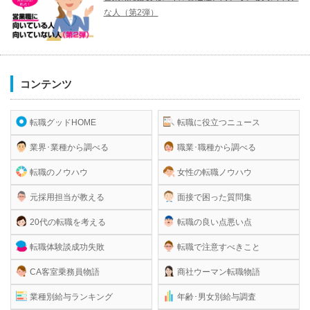
な人（第2弾）
コンテンツ
転職グッドHOME
転職に役立つニュース
業界･業種から調べる
職業･職種から調べる
転職のノウハウ
女性の転職ノウハウ
元採用担当が教える
面接で困った質問集
20代の転職を考える
転職の良い点悪い点
転職体験談成功失敗
転職で注意すべきこと
CA客室乗務員物語
商社ウーマン転職物語
業種別給与ランキング
年齢･男女別給与調査