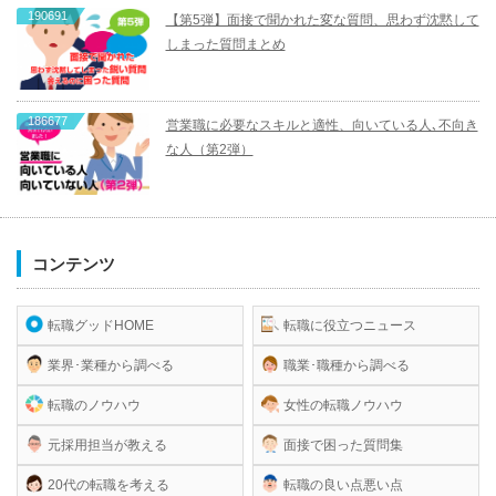
190691
【第5弾】面接で聞かれた変な質問、思わず沈黙して
しまった質問まとめ
186677
営業職に必要なスキルと適性、向いている人､不向き
な人（第2弾）
コンテンツ
転職グッドHOME
転職に役立つニュース
業界･業種から調べる
職業･職種から調べる
転職のノウハウ
女性の転職ノウハウ
元採用担当が教える
面接で困った質問集
20代の転職を考える
転職の良い点悪い点