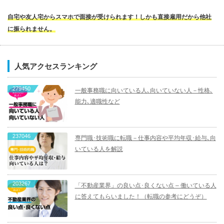
自宅や友人宅からスマホで面接が受けられます！しかも直接雇用だから他社
に振られません。
人気アクセスランキング
279450
一般事務職に向いている人､向いていない人－性格､
能力､適職性など
237046
専門職･技術職に転職－仕事内容や平均年収･給与､向
いている人を解説
203267
「不動産業界」の良い点･良くない点 – 働いている人
に答えてもらいました！（転職の参考にどうぞ）