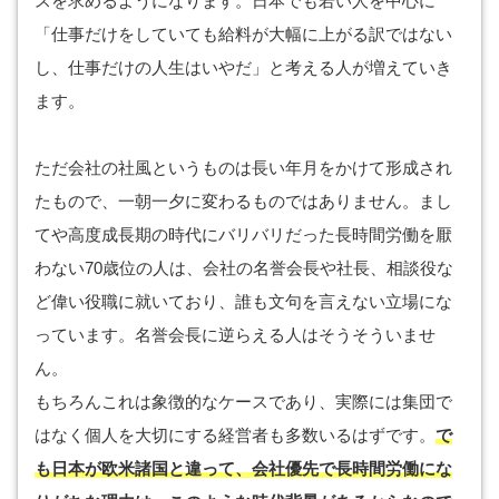
スを求めるようになります。日本でも若い人を中心に
「仕事だけをしていても給料が大幅に上がる訳ではない
し、仕事だけの人生はいやだ」と考える人が増えていき
ます。
ただ会社の社風というものは長い年月をかけて形成され
たもので、一朝一夕に変わるものではありません。まし
てや高度成長期の時代にバリバリだった長時間労働を厭
わない70歳位の人は、会社の名誉会長や社長、相談役な
ど偉い役職に就いており、誰も文句を言えない立場にな
っています。名誉会長に逆らえる人はそうそういませ
ん。
もちろんこれは象徴的なケースであり、実際には集団で
はなく個人を大切にする経営者も多数いるはずです。
で
も日本が欧米諸国と違って、会社優先で長時間労働にな