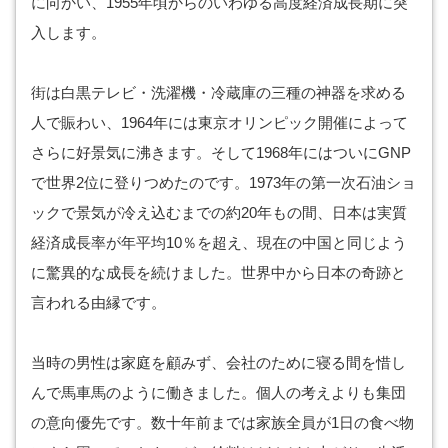
に向かい、1955年頃からのいわゆる高度経済成長期に突
入します。
街は白黒テレビ・洗濯機・冷蔵庫の三種の神器を求める
人で賑わい、1964年には東京オリンピック開催によって
さらに好景気に沸きます。そして1968年にはついにGNP
で世界2位に登りつめたのです。1973年の第一次石油ショ
ックで景気が冷え込むまでの約20年もの間、日本は実質
経済成長率が年平均10％を超え、現在の中国と同じよう
に驚異的な成長を続けました。世界中から日本の奇跡と
言われる由縁です。
当時の男性は家庭を顧みず、会社のために寝る間を惜し
んで馬車馬のように働きました。個人の考えよりも集団
の意向優先です。数十年前までは家族全員が1日の食べ物