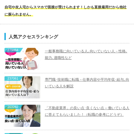
自宅や友人宅からスマホで面接が受けられます！しかも直接雇用だから他社
に振られません。
人気アクセスランキング
279464
一般事務職に向いている人､向いていない人－性格､
能力､適職性など
237061
専門職･技術職に転職－仕事内容や平均年収･給与､向
いている人を解説
203282
「不動産業界」の良い点･良くない点 – 働いている人
に答えてもらいました！（転職の参考にどうぞ）