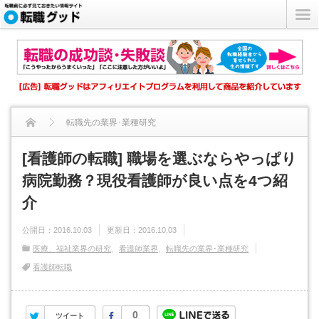
転職先の業界･業種研究
[看護師の転職] 職場を選ぶならやっぱり病院勤務？現役看護師...
[看護師の転職] 職場を選ぶならやっぱり
病院勤務？現役看護師が良い点を4つ紹
介
公開日：
2016.10.03
更新日：
2016.10.03
医療、福祉業界の研究
看護師業界
転職先の業界･業種研究
看護師転職
Twitter
Facebook
0
ツイート