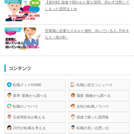
190705
【第5弾】面接で聞かれた変な質問、思わず沈黙して
しまった質問まとめ
186692
営業職に必要なスキルと適性、向いている人､不向き
な人（第2弾）
コンテンツ
転職グッドHOME
転職に役立つニュース
業界･業種から調べる
職業･職種から調べる
転職のノウハウ
女性の転職ノウハウ
元採用担当が教える
面接で困った質問集
20代の転職を考える
転職の良い点悪い点