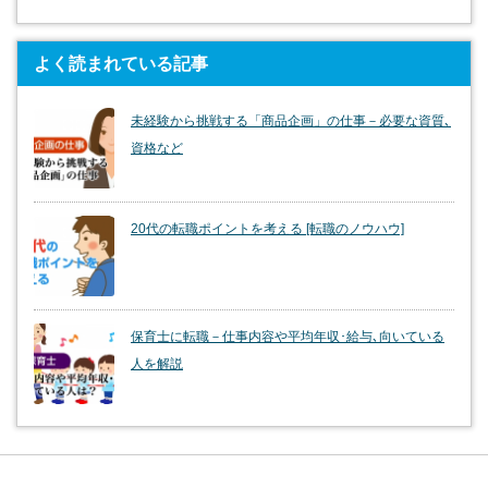
よく読まれている記事
未経験から挑戦する「商品企画」の仕事－必要な資質､
資格など
20代の転職ポイントを考える [転職のノウハウ]
保育士に転職－仕事内容や平均年収･給与､向いている
人を解説