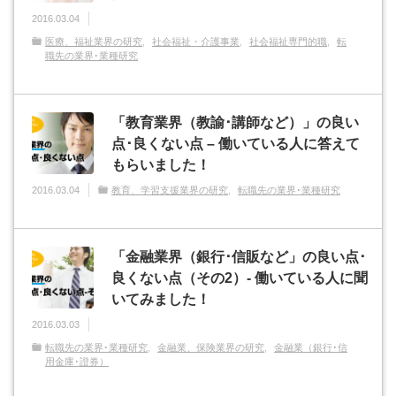
2016.03.04
医療、福祉業界の研究
社会福祉・介護事業
社会福祉専門的職
転
職先の業界･業種研究
「教育業界（教諭･講師など）」の良い
点･良くない点 – 働いている人に答えて
もらいました！
2016.03.04
教育、学習支援業界の研究
転職先の業界･業種研究
「金融業界（銀行･信販など」の良い点･
良くない点（その2）- 働いている人に聞
いてみました！
2016.03.03
転職先の業界･業種研究
金融業、保険業界の研究
金融業（銀行･信
用金庫･證券）