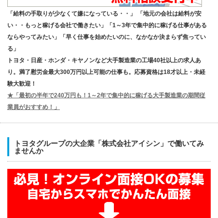
「給料の手取りが少なくて嫌になっている・・」 「地元の会社は給料が安
い・・もっと稼げる会社で働きたい」「1～3年で集中的に稼げる仕事がある
ならやってみたい」「早く仕事を始めたいのに、なかなか決まらず焦ってい
る」
トヨタ・日産・ホンダ・キヤノンなど大手製造業の工場40社以上の求人あ
り。満了慰労金最大300万円以上可能の仕事も。応募資格は18才以上・未経
験大歓迎！
★「最初の半年で240万円も！1～2年で集中的に稼げる大手製造業の期間従
業員がおすすめ！」
トヨタグループの大企業「株式会社アイシン」で働いてみ
ませんか