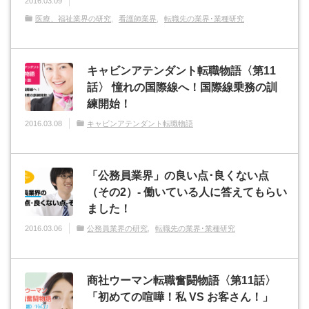
2016.03.09
医療、福祉業界の研究
看護師業界
転職先の業界･業種研究
キャビンアテンダント転職物語〈第11
話〉 憧れの国際線へ！国際線乗務の訓
練開始！
2016.03.08
キャビンアテンダント転職物語
「公務員業界」の良い点･良くない点
（その2）- 働いている人に答えてもらい
ました！
2016.03.06
公務員業界の研究
転職先の業界･業種研究
商社ウーマン転職奮闘物語〈第11話〉
「初めての喧嘩！私 VS お客さん！」