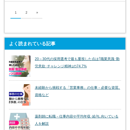
1
2
»
よく読まれている記事
20～30代の採用選考で最も重視した点は｢職業意識･勤
労意欲･チャレンジ精神｣の74.7%
未経験から挑戦する「営業事務」の仕事－必要な資質､
資格など
薬剤師に転職－仕事内容や平均年収･給与､向いている
人を解説