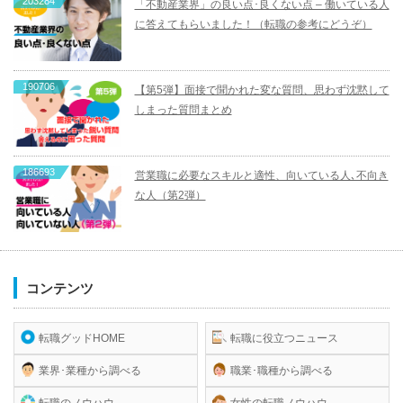
203284
「不動産業界」の良い点･良くない点 – 働いている人
に答えてもらいました！（転職の参考にどうぞ）
190706
【第5弾】面接で聞かれた変な質問、思わず沈黙して
しまった質問まとめ
186693
営業職に必要なスキルと適性、向いている人､不向き
な人（第2弾）
コンテンツ
転職グッドHOME
転職に役立つニュース
業界･業種から調べる
職業･職種から調べる
転職のノウハウ
女性の転職ノウハウ