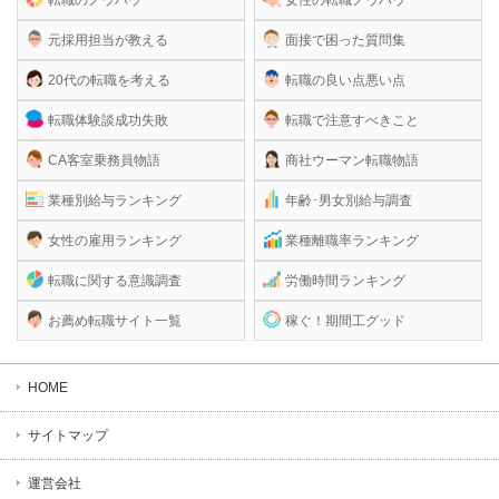
元採用担当が教える
面接で困った質問集
20代の転職を考える
転職の良い点悪い点
転職体験談成功失敗
転職で注意すべきこと
CA客室乗務員物語
商社ウーマン転職物語
業種別給与ランキング
年齢･男女別給与調査
女性の雇用ランキング
業種離職率ランキング
転職に関する意識調査
労働時間ランキング
お薦め転職サイト一覧
稼ぐ！期間工グッド
HOME
サイトマップ
運営会社