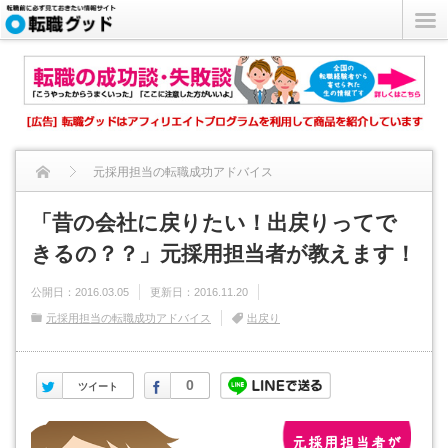
元採用担当の転職成功アドバイス
「昔の会社に戻りたい！出戻りってできるの？？」元採用担当者
「昔の会社に戻りたい！出戻りってで
きるの？？」元採用担当者が教えます！
が...
公開日：
2016.03.05
更新日：
2016.11.20
元採用担当の転職成功アドバイス
出戻り
Twitter
Facebook
0
ツイート