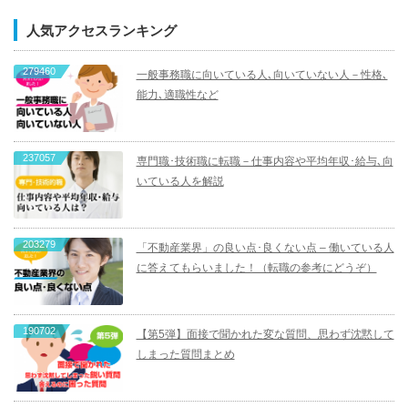
人気アクセスランキング
279460
一般事務職に向いている人､向いていない人－性格､
能力､適職性など
237057
専門職･技術職に転職－仕事内容や平均年収･給与､向
いている人を解説
203279
「不動産業界」の良い点･良くない点 – 働いている人
に答えてもらいました！（転職の参考にどうぞ）
190702
【第5弾】面接で聞かれた変な質問、思わず沈黙して
しまった質問まとめ