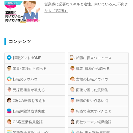
186686
営業職に必要なスキルと適性、向いている人､不向き
な人（第2弾）
コンテンツ
転職グッドHOME
転職に役立つニュース
業界･業種から調べる
職業･職種から調べる
転職のノウハウ
女性の転職ノウハウ
元採用担当が教える
面接で困った質問集
20代の転職を考える
転職の良い点悪い点
転職体験談成功失敗
転職で注意すべきこと
CA客室乗務員物語
商社ウーマン転職物語
業種別給与ランキング
年齢･男女別給与調査