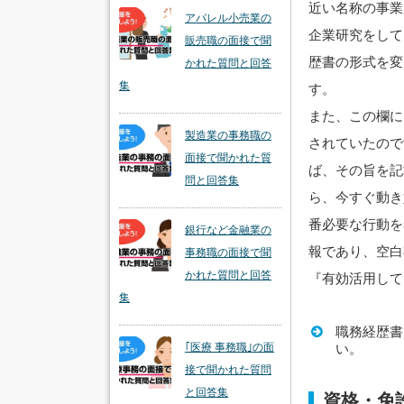
近い名称の事業
アパレル小売業の
企業研究をして
販売職の面接で聞
歴書の形式を変
かれた質問と回答
集
す。
また、この欄に
製造業の事務職の
されていたので
面接で聞かれた質
ば、その旨を記
問と回答集
ら、今すぐ動き
番必要な行動を
銀行など金融業の
報であり、空白
事務職の面接で聞
かれた質問と回答
『有効活用して
集
職務経歴書
い。
｢医療 事務職｣の面
接で聞かれた質問
と回答集
資格・免