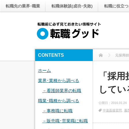
転職先の業界･職業
転職体験談(成功･失敗)
転職に役立つ
CONTENTS
元採用担
ホーム
「採用
業界･業種から調べる
してい
－看護師業界の転職
職業･職種から調べる
公開日：
2016.01.24
－事務職に転職
中途面接質問
履
－販売職･営業職に転職