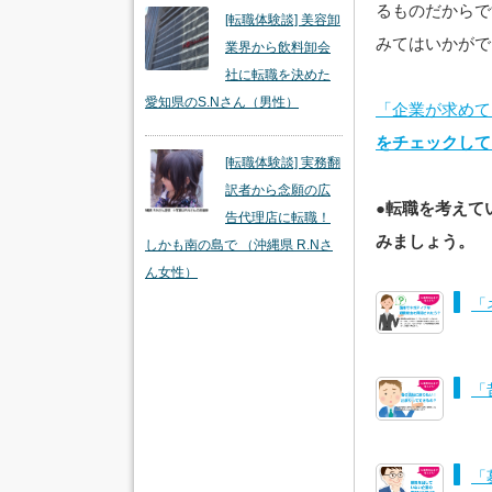
るものだからで
[転職体験談] 美容卸
みてはいかがで
業界から飲料卸会
社に転職を決めた
愛知県のS.Nさん（男性）
「企業が求めて
をチェックして
[転職体験談] 実務翻
訳者から念願の広
●転職を考えて
告代理店に転職！
みましょう。
しかも南の島で （沖縄県 R.Nさ
ん女性）
「
「
「