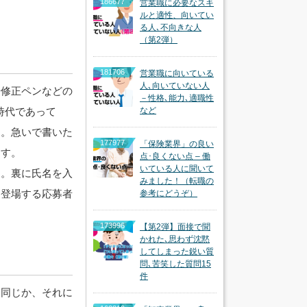
186677
営業職に必要なスキ
ルと適性、向いてい
る人､不向きな人
（第2弾）
181706
営業職に向いている
人､向いていない人
や修正ペンなどの
－性格､能力､適職性
時代であって
など
す。急いで書いた
177977
「保険業界」の良い
ます。
点･良くない点 – 働
いている人に聞いて
す。裏に氏名を入
みました！（転職の
て登場する応募者
参考にどうぞ）
173996
【第2弾】面接で聞
かれた､思わず沈黙
してしまった鋭い質
問､苦笑した質問15
件
と同じか、それに