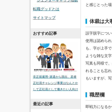
ジェンダーギャップ指数
と感じとった場
転職グッドとは
サイトマップ
体裁は大
誤字脱字につい
おすすめ記事
使用は認められ
も、字が上手で
ような雑な文字
写真も同様で、
れることも忘れ
非正規雇用･派遣から脱出、若者
もいますが、写
正社員チャレンジ事業はなんとか
して正社員として働きたい人向け
職歴欄
最近の記事
即戦力になるか