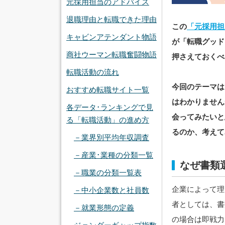
元採用担当のアドバイス
退職理由と転職できた理由
この
「元採用担
キャビンアテンダント物語
が「転職グッド
商社ウーマン転職奮闘物語
押さえておくべ
転職活動の流れ
今回のテーマは
おすすめ転職サイト一覧
はわかりません
各データ･ランキングで見
会ってみたいと
る「転職活動」の進め方
るのか、考えて
－業界別平均年収調査
－産業･業種の分類一覧
なぜ書類
－職業の分類一覧表
企業によって理
－中小企業数と社員数
者としては、書
－就業形態の定義
の場合は即戦力