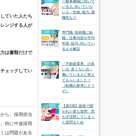
279452
一般事務職に向いて
いる人､向いていな
い人－性格､能力､適
当していた人たち
職性など
ャレンジする人が
237051
専門職･技術職に転
職－仕事内容や平均
年収･給与､向いてい
る人を解説
魅力は書類だけで
203269
「不動産業界」の良
い点･良くない点 –
をチェックしてい
働いている人に答え
てもらいました！
（転職の参考にどう
ぞ）
190695
【第5弾】面接で聞
かれた変な質問、思
すから、採用担当
わず沈黙してしまっ
た質問まとめ
す。特に中途採用
しくは問題がある