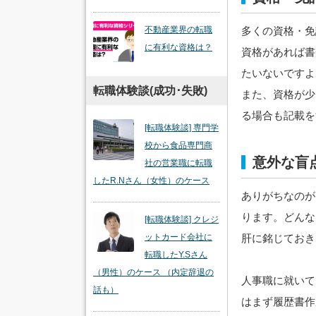
多くの資格・免
不動産業界の転職
に有利な資格は？
資格があれば書
たいないですよ
転職体験談(成功･失敗)
また、資格が少
る場合も記載を
[転職体験談] 専門学
校から食品専門商
意外な盲
社の営業職に転職
したR.Nさん（女性）のケース
ありがちなのが
ります。どんな
[転職体験談] クレジ
肝に銘じておき
ットカード会社に
転職したY.Sさん
（男性）のケース （内定辞退の
人事職に就いて
話も）
はまず履歴書作