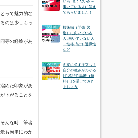
い点･良くない点 –
働いている人に答え
てもらいました！
にとって魅力的な
れるのは少しもっ
135746
技術職（開発･製
造）に向いている
人､向いていない人
と同等の経験があ
－性格､能力､適職性
など
122968
面接に必ず役立つ！
自分の強みがわかる
｢性格特性診断（無
料）｣を受けておき
き溜めた印象があ
ましょう
率が下がることを
、そんな時、筆者
、最も簡単にわか