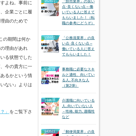
162810
「卸売業界」の良い
ますよね。事前に
点･良くない点 – 働
く、企業ごとに履
いている人に答えて
もらいました！（転
な理由のためで
職の参考にどうぞ）
155932
「公務員業界」の良
この期間は何か
い点･良くない点 –
どの理由があれ
働いている人に答え
てもらいました！
ている状態でした
ど、今の貴方に一
154779
事務職に必要なスキ
ルと適性、向いてい
があるかという情
る人､不向きな人
ていない』よりは
（第2弾）
144416
介護職に向いている
人､向いていない人
る？」
をご覧下さ
－性格､能力､適職性
など
143521
「郵便局業界」の良