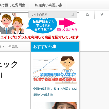
接で困った質問集
転職良い点悪い点
rss
おすすめ記事
」 元採用...
ェック
！
全国の薬剤師の数は？急増する薬
局勤務の薬剤師