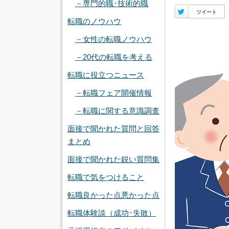
－専門的職･技術的職
Twitter
ツイート
転職のノウハウ
－女性の転職ノウハウ
－20代の転職を考える
転職に役立つニュース
－転職フェア開催情報
－転職に関する意識調査
面接で聞かれた質問と回答
まとめ
面接で聞かれた鋭い質問集
転職で気をつけること
転職良かった点悪かった点
転職体験談（成功･失敗）