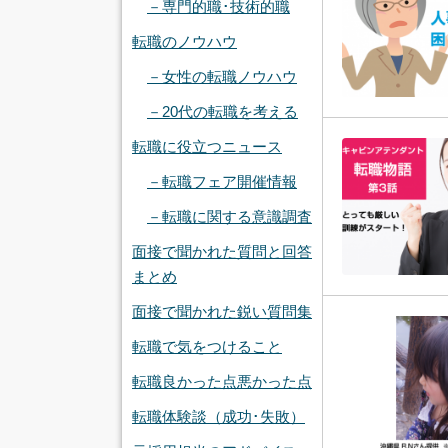
－専門的職･技術的職
転職のノウハウ
－女性の転職ノウハウ
－20代の転職を考える
転職に役立つニュース
－転職フェア開催情報
－転職に関する意識調査
面接で聞かれた質問と回答
まとめ
面接で聞かれた鋭い質問集
転職で気をつけること
転職良かった点悪かった点
転職体験談（成功･失敗）