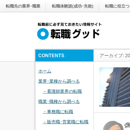
転職先の業界･職業
転職体験談(成功･失敗)
転職に役立つ
CONTENTS
アーカイブ: 20
ホーム
業界･業種から調べる
－看護師業界の転職
職業･職種から調べる
－事務職に転職
－販売職･営業職に転職