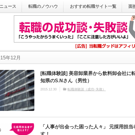
ニュース
転職のノウハウ
おすすめ転職サイト一覧
面
15年12月
[転職体験談] 美容卸業界から飲料卸会社に
知県のS.Nさん（男性）
2015.12.30
転職体験談（成功･失敗）
「人事が出会った困った人々」 元採用担当
す！