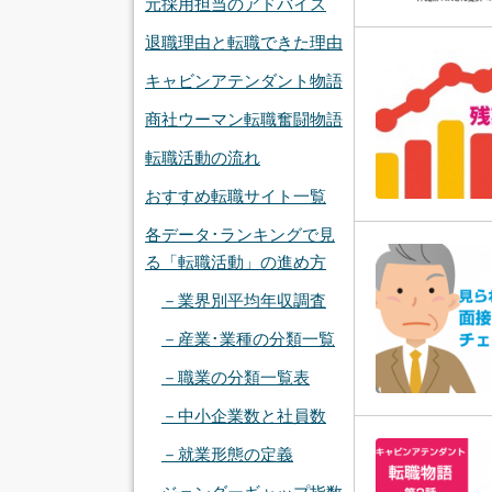
元採用担当のアドバイス
退職理由と転職できた理由
キャビンアテンダント物語
商社ウーマン転職奮闘物語
転職活動の流れ
おすすめ転職サイト一覧
各データ･ランキングで見
る「転職活動」の進め方
－業界別平均年収調査
－産業･業種の分類一覧
－職業の分類一覧表
－中小企業数と社員数
－就業形態の定義