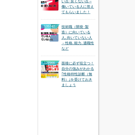
い点･良くない点 –
働いている人に答え
てもらいました！
135742
技術職（開発･製
造）に向いている
人､向いていない人
－性格､能力､適職性
など
122966
面接に必ず役立つ！
自分の強みがわかる
｢性格特性診断（無
料）｣を受けておき
ましょう