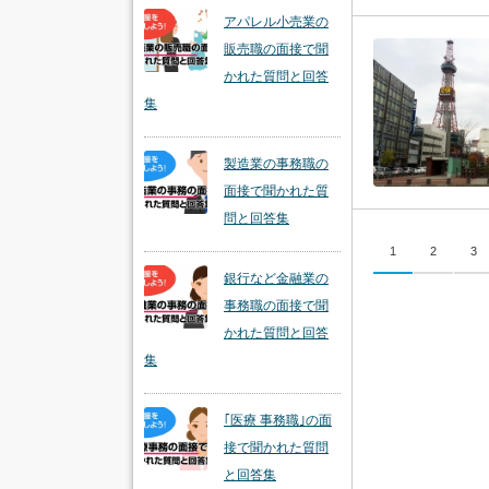
アパレル小売業の
販売職の面接で聞
かれた質問と回答
集
製造業の事務職の
面接で聞かれた質
問と回答集
1
2
3
銀行など金融業の
事務職の面接で聞
かれた質問と回答
集
｢医療 事務職｣の面
接で聞かれた質問
と回答集