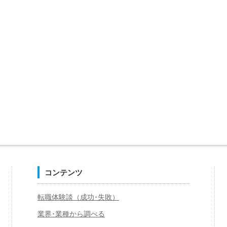
コンテンツ
転職体験談（成功･失敗）
業界･業種から調べる