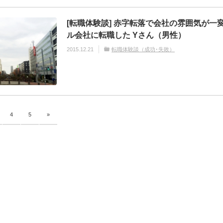
[転職体験談] 赤字転落で会社の雰囲気が一
ル会社に転職した Yさん（男性）
2015.12.21
転職体験談（成功･失敗）
4
5
»