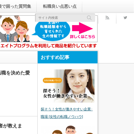
接で困った質問集
転職良い点悪い点
rss
おすすめ記事
転職を決めた愛
探そう！女性が働きやすい企業･
職場 [女性の転職ノウハウ]
者が教えま