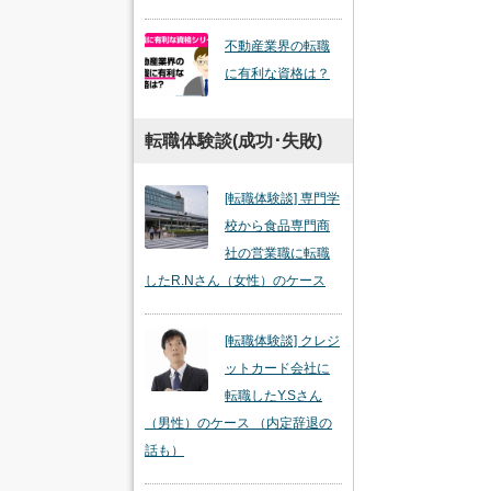
不動産業界の転職
に有利な資格は？
転職体験談(成功･失敗)
[転職体験談] 専門学
校から食品専門商
社の営業職に転職
したR.Nさん（女性）のケース
[転職体験談] クレジ
ットカード会社に
転職したY.Sさん
（男性）のケース （内定辞退の
話も）