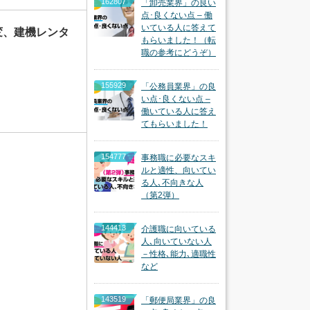
162807
「卸売業界」の良い
点･良くない点 – 働
いている人に答えて
変、建機レンタ
もらいました！（転
職の参考にどうぞ）
155929
「公務員業界」の良
い点･良くない点 –
働いている人に答え
てもらいました！
154777
事務職に必要なスキ
ルと適性、向いてい
る人､不向きな人
（第2弾）
144413
介護職に向いている
人､向いていない人
－性格､能力､適職性
など
143519
「郵便局業界」の良