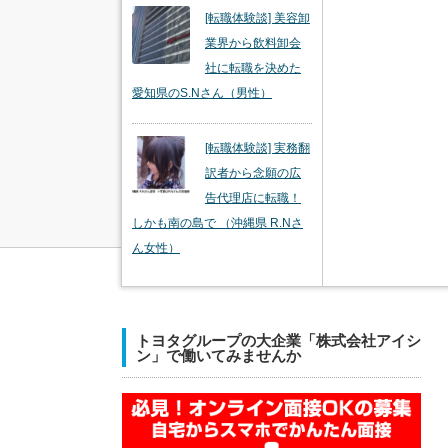
[転職体験談] 美容卸
業界から飲料卸会
社に転職を決めた
愛知県のS.Nさん（男性）
[転職体験談] 実務翻
訳者から念願の広
告代理店に転職！
しかも南の島で （沖縄県 R.Nさ
ん女性）
トヨタグループの大企業「株式会社アイシ
ン」で働いてみませんか