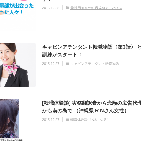
2015.12.28
元採用担当の転職成功アドバイス
キャビンアテンダント転職物語〈第3話〉 
訓練がスタート！
2015.12.27
キャビンアテンダント転職物語
[転職体験談] 実務翻訳者から念願の広告代
かも南の島で （沖縄県 R.Nさん女性）
2015.12.27
転職体験談（成功･失敗）