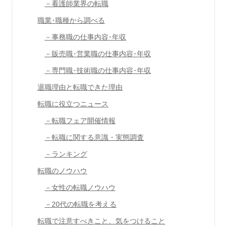
－看護師業界の転職
職業･職種から調べる
－事務職の仕事内容･年収
－販売職･営業職の仕事内容･年収
－専門職･技術職の仕事内容･年収
退職理由と転職できた理由
転職に役立つニュース
－転職フェア開催情報
－転職に関する意識・実態調査
－ランキング
転職のノウハウ
－女性の転職ノウハウ
－20代の転職を考える
転職で注意すべきこと、気をつけること