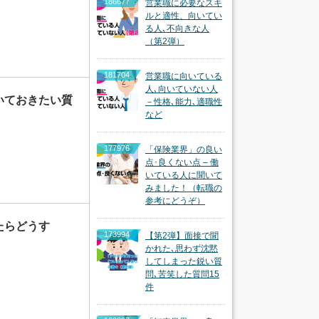
186677
営業職に必要なスキ
ルと適性、向いてい
る人､不向きな人
（第2弾）
181704
営業職に向いている
人､向いていない人
いておきたい質
－性格､能力､適職性
など
177976
「保険業界」の良い
点･良くない点 – 働
いている人に聞いて
みました！（転職の
参考にどうぞ）
たらどうす
173994
【第2弾】面接で聞
かれた､思わず沈黙
してしまった鋭い質
問､苦笑した質問15
件