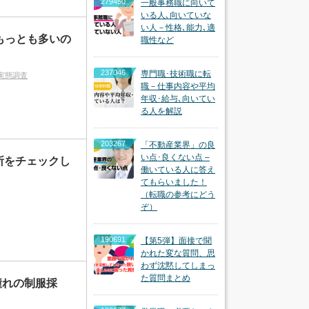
279450
一般事務職に向いて
いる人､向いていな
い人－性格､能力､適
もっとも多いの
職性など
237046
専門職･技術職に転
実態調査
職－仕事内容や平均
年収･給与､向いてい
る人を解説
203267
「不動産業界」の良
い点･良くない点 –
所をチェックし
働いている人に答え
てもらいました！
（転職の参考にどう
ぞ）
190691
【第5弾】面接で聞
かれた変な質問、思
わず沈黙してしまっ
た質問まとめ
憧れの制服採