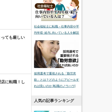
社会福祉士に転職－仕事内容や平
均年収･給与､向いている人を解説
とっても厳しい
採用選考で重視される「勤労意
欲」とは？どのようにアピールす
理店に転職！し
れば良いのか [転職のノウハウ]
人気の記事ランキング