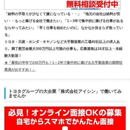
「給料の手取りが少なくて嫌になっている・・」 「地元の会社は給料が安
い・・もっと稼げる会社で働きたい」「1～3年で集中的に稼げる仕事がある
ならやってみたい」「早く仕事を始めたいのに、なかなか決まらず焦ってい
る」
トヨタ・日産・ホンダ・キヤノンなど大手製造業の工場40社以上の求人あ
り。満了慰労金最大300万円以上可能の仕事も。応募資格は18才以上・未経
験大歓迎！
★「最初の半年で240万円も！1～2年で集中的に稼げる大手製造業の期間従
業員がおすすめ！」
トヨタグループの大企業「株式会社アイシン」で働いてみ
ませんか