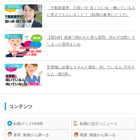
203279
「不動産業界」の良い点･良くない点 – 働いている人
に答えてもらいました！（転職の参考にどうぞ）
190702
【第5弾】面接で聞かれた変な質問、思わず沈黙して
しまった質問まとめ
186686
営業職に必要なスキルと適性、向いている人､不向き
な人（第2弾）
コンテンツ
転職グッドHOME
転職に役立つニュース
業界･業種から調べる
職業･職種から調べる