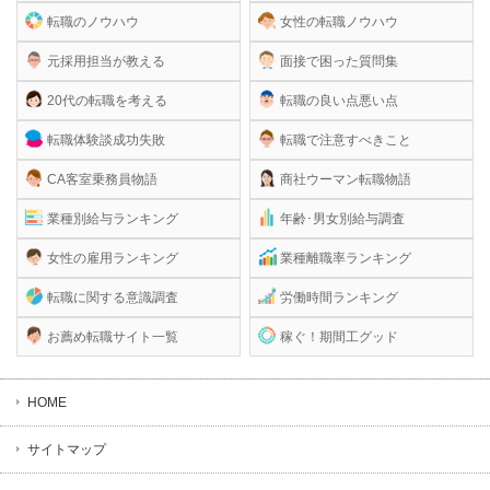
転職のノウハウ
女性の転職ノウハウ
元採用担当が教える
面接で困った質問集
20代の転職を考える
転職の良い点悪い点
転職体験談成功失敗
転職で注意すべきこと
CA客室乗務員物語
商社ウーマン転職物語
業種別給与ランキング
年齢･男女別給与調査
女性の雇用ランキング
業種離職率ランキング
転職に関する意識調査
労働時間ランキング
お薦め転職サイト一覧
稼ぐ！期間工グッド
HOME
サイトマップ