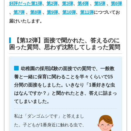
好評だった第1弾
、
第2弾
、
第3弾
、
第4弾
、
第5弾
、
第6弾
、
第7弾
、
第8弾
、
第9弾
、
第10弾
、
第11弾
につづいてお
届けいたします。
【第12弾】面接で聞かれた、答えるのに
困った質問、思わず沈黙してしまった質問
幼稚園の採用試験の面接での質問で、一般教
養と一緒に保育に関わることを半々くらいで15
分間の面接をしました。いきなり「1番好きな虫
はなんですか？」と聞かれたとき、答えに詰まっ
てしまいました。
私は「ダンゴムシです」と答えまし
た。子どもが1番身近に触れる虫で、