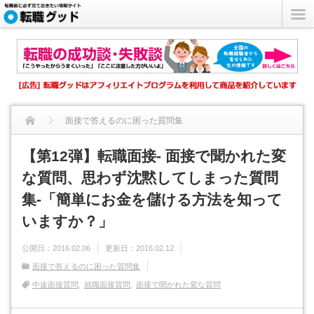
面接で答えるのに困った質問集
【第12弾】転職面接- 面接で聞かれた変な質問、思わず沈黙し...
【第12弾】転職面接- 面接で聞かれた変
な質問、思わず沈黙してしまった質問
集-「簡単にお金を儲ける方法を知って
いますか？」
公開日：
2016.02.06
更新日：
2016.02.12
面接で答えるのに困った質問集
中途面接質問
就職面接質問
面接で聞かれた変な質問