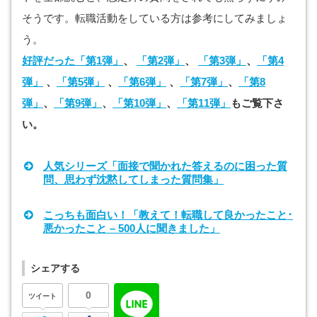
そうです。転職活動をしている方は参考にしてみましょ
う。
好評だった「第1弾」
、
「第2弾」
、
「第3弾」
、
「第4
弾」
、
「第5弾」
、
「第6弾」
、
「第7弾」
、
「第8
弾」
、
「第9弾」
、
「第10弾」
、
「第11弾」
もご覧下さ
い。
人気シリーズ「面接で聞かれた答えるのに困った質
問、思わず沈黙してしまった質問集」
こっちも面白い！「教えて！転職して良かったこと･
悪かったこと – 500人に聞きました」
シェアする
0
ツイート