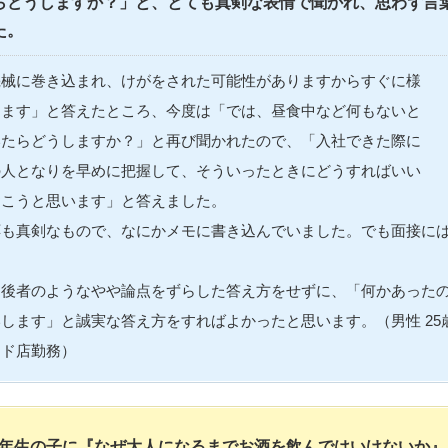
らどうしますか？」と、とても真剣な表情で聞かれ、思わず言
た。
機械に巻き込まれ、けがをされた可能性がありますからすぐに様
きます」と答えたところ、今度は「では、昼食中など何もないと
いたらどうしますか？」と再び聞かれたので、「入社できた際に
の人となりを早めに把握して、そういったときにどうすればいい
おこうと思います」と答えました。
応も真剣なもので、なにかメモに書き込んでいました。でも面接に
、後者のようなやや論点をずらした答え方をせずに、「何かあっ
します」と誠実な答え方をすればよかったと思います。（男性 25歳
ード店勤務）
年生の子に『なぜ大人になるまでお酒を飲んではいけないか』