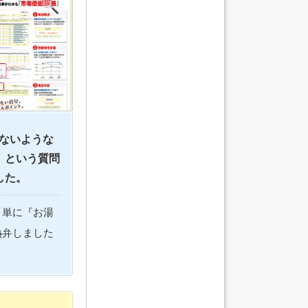
ないような
」という質問
した。
、単に『お湯
熱弁しました