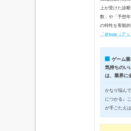
上が受けた診断
数」や「予想年
の特性を客観的
「＠type（ア
ゲーム業
気持ちのい
は、業界に
かなり悩ん
につかる』
が手ごたえは