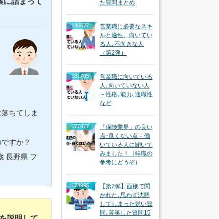
葉に詰まって
た質問まとめ
186677
営業職に必要なスキ
ルと適性、向いてい
る人､不向きな人
（第2弾）
181705
営業職に向いている
人､向いていない人
－性格､能力､適職性
など
は落ちてしま
177977
「保険業界」の良い
点･良くない点 – 働
たのですか？
いている人に聞いて
みました！（転職の
 長野県 フ
参考にどうぞ）
173995
【第2弾】面接で聞
かれた､思わず沈黙
してしまった鋭い質
問､苦笑した質問15
を説明して