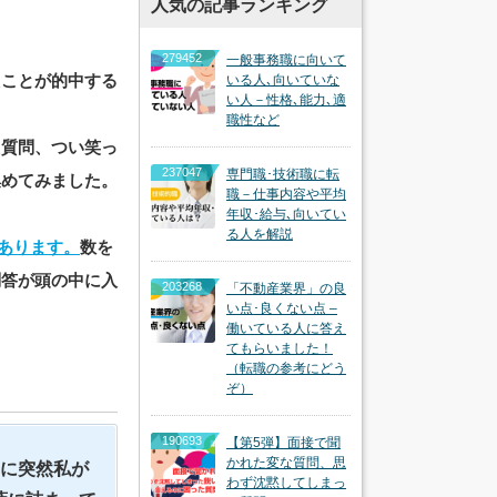
人気の記事ランキング
279452
一般事務職に向いて
たことが的中する
いる人､向いていな
い人－性格､能力､適
。
職性など
た質問、つい笑っ
237047
専門職･技術職に転
集めてみました。
職－仕事内容や平均
年収･給与､向いてい
る人を解説
であります。
数を
問答が頭の中に入
203268
「不動産業界」の良
い点･良くない点 –
働いている人に答え
てもらいました！
（転職の参考にどう
ぞ）
190693
【第5弾】面接で聞
かれた変な質問、思
中に突然私が
わず沈黙してしまっ