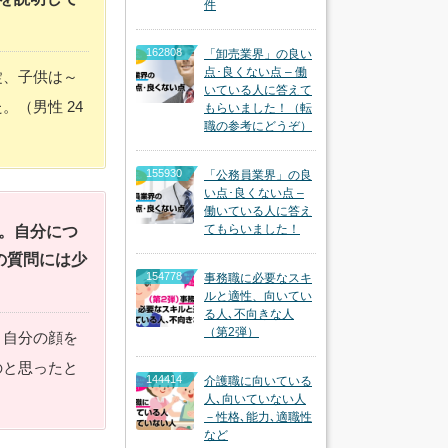
件
162808
「卸売業界」の良い
点･良くない点 – 働
錠、子供は～
いている人に答えて
（男性 24
もらいました！（転
職の参考にどうぞ）
155930
「公務員業界」の良
い点･良くない点 –
働いている人に答え
てもらいました！
。自分につ
の質問には少
154778
事務職に必要なスキ
ルと適性、向いてい
る人､不向きな人
（第2弾）
、自分の顔を
のと思ったと
144414
介護職に向いている
人､向いていない人
－性格､能力､適職性
など