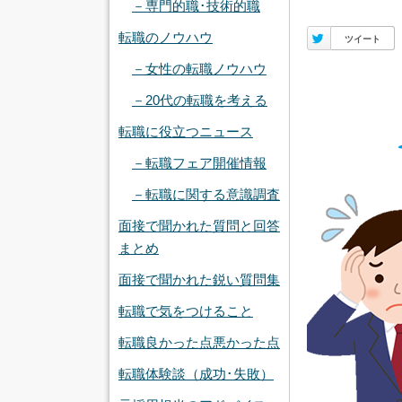
－専門的職･技術的職
転職のノウハウ
Twitter
ツイート
－女性の転職ノウハウ
－20代の転職を考える
転職に役立つニュース
－転職フェア開催情報
－転職に関する意識調査
面接で聞かれた質問と回答
まとめ
面接で聞かれた鋭い質問集
転職で気をつけること
転職良かった点悪かった点
転職体験談（成功･失敗）