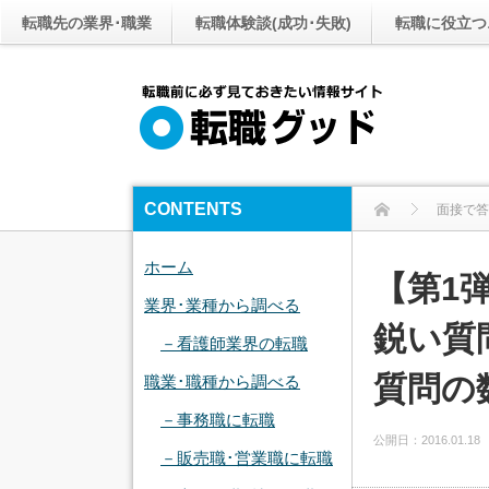
転職先の業界･職業
転職体験談(成功･失敗)
転職に役立つ
CONTENTS
面接で答
ホーム
【第1
業界･業種から調べる
鋭い質
－看護師業界の転職
質問の
職業･職種から調べる
－事務職に転職
公開日：
2016.01.18
－販売職･営業職に転職