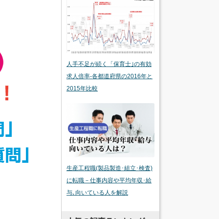
人手不足が続く「保育士｣の有効
求人倍率-各都道府県の2016年と
2015年比較
生産工程職(製品製造･組立･検査)
に転職－仕事内容や平均年収･給
与､向いている人を解説