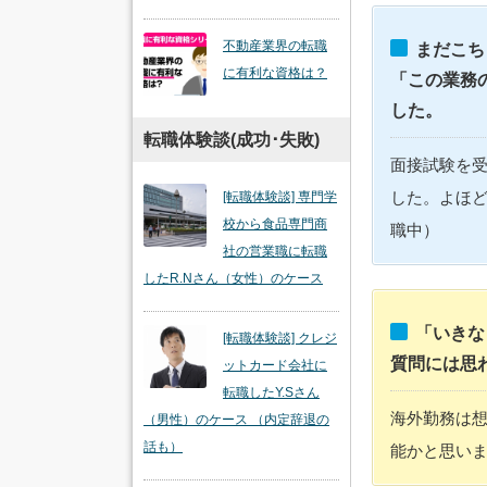
不動産業界の転職
まだこち
に有利な資格は？
「この業務
した。
転職体験談(成功･失敗)
面接試験を
した。よほど
[転職体験談] 専門学
校から食品専門商
職中）
社の営業職に転職
したR.Nさん（女性）のケース
「いきな
[転職体験談] クレジ
質問には思
ットカード会社に
転職したY.Sさん
海外勤務は
（男性）のケース （内定辞退の
話も）
能かと思いま