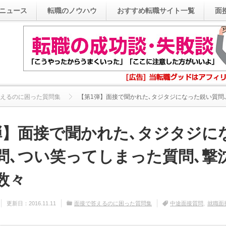
ニュース
転職のノウハウ
おすすめ転職サイト一覧
面
えるのに困った質問集
【第1弾】面接で聞かれた､タジタジになった鋭い質問､つ
弾】面接で聞かれた､タジタジに
問､つい笑ってしまった質問､撃
数々
更新日：
2016.11.11
面接で答えるのに困った質問集
中途面接質問
就職面