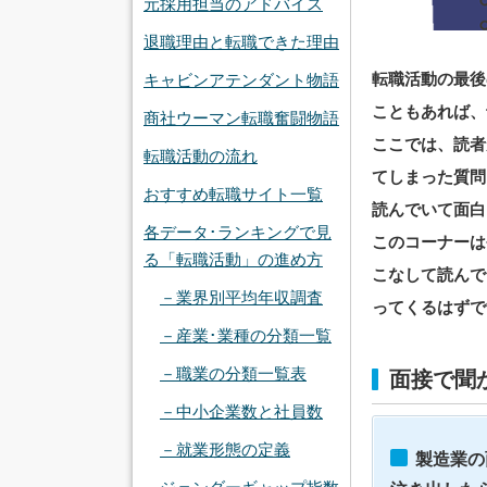
元採用担当のアドバイス
退職理由と転職できた理由
転職活動の最後
キャビンアテンダント物語
こともあれば、
商社ウーマン転職奮闘物語
ここでは、読者
転職活動の流れ
てしまった質問
おすすめ転職サイト一覧
読んでいて面白
各データ･ランキングで見
このコーナーは
る「転職活動」の進め方
こなして読んで
－業界別平均年収調査
ってくるはずで
－産業･業種の分類一覧
－職業の分類一覧表
面接で聞
－中小企業数と社員数
－就業形態の定義
製造業の