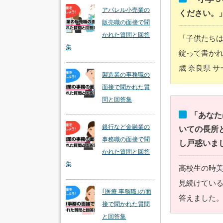
アパレル小売業の
ください。
販売職の面接で聞
かれた質問と回答
「子供たち
集
錠って書かれ
歳 奈良県 
製造業の事務職の
面接で聞かれた質
問と回答集
「あなた
銀行など金融業の
いての長所
事務職の面接で聞
し戸惑いま
かれた質問と回答
集
高校生の時
見続けてい
｢医療 事務職｣の面
答えました。
接で聞かれた質問
と回答集