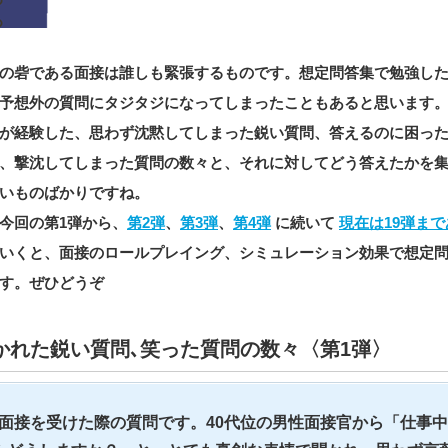
の砦である面接は誰しも緊張するものです。想定問答集で勉強し
予想外の質問にタジタジになってしまったこともあると思います
が経験した、思わず沈黙してしまった鋭い質問、答えるのに困っ
、撃沈してしまった質問の数々と、それに対してどう答えたかを
いものばかりですね。
今回の第1弾から、
第2弾
、
第3弾
、
第4弾
に続いて
現在は19弾ま
いくと、面接のロールプレイング、シミュレーション効果で想定
す。ぜひどうぞ
かれた鋭い質問､笑った質問の数々〈第1弾〉
面接を受けた際の質問です。40代位の男性面接官から「仕事