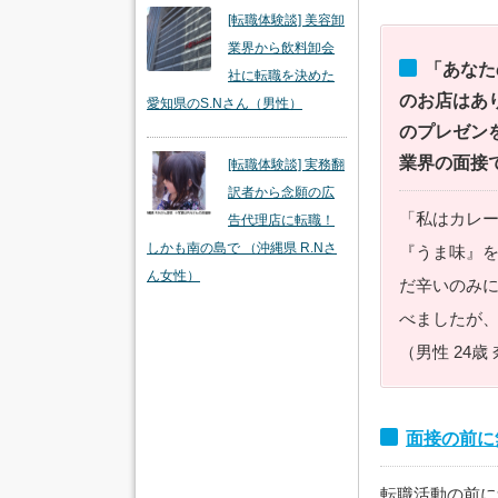
[転職体験談] 美容卸
業界から飲料卸会
「あなた
社に転職を決めた
のお店はあ
愛知県のS.Nさん（男性）
のプレゼン
業界の面接
[転職体験談] 実務翻
訳者から念願の広
「私はカレ
告代理店に転職！
しかも南の島で （沖縄県 R.Nさ
『うま味』を
ん女性）
だ辛いのみ
べましたが
（男性 24歳
面接の前に
転職活動の前に