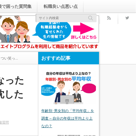
接で困った質問集
転職良い点悪い点
rss
おすすめ記事
い笑っ...
なった
沈した
年齢別･男女別の「平均年収」を
調査 – 自分の年収は平均より上
接質問
なの？