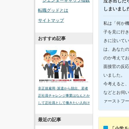
ジェンダーギャップ指数
泣き出した
しまいまし
転職グッドとは
サイトマップ
私は「何か
子を見に行
おすすめ記事
きに泣いて
は、あなた
のか考えて
面接官の反
いました。
今考えると
非正規雇用･派遣から脱出、若者
などとお伺い
正社員チャレンジ事業はなんとか
ァーストフ
して正社員として働きたい人向け
最近の記事
「小学５