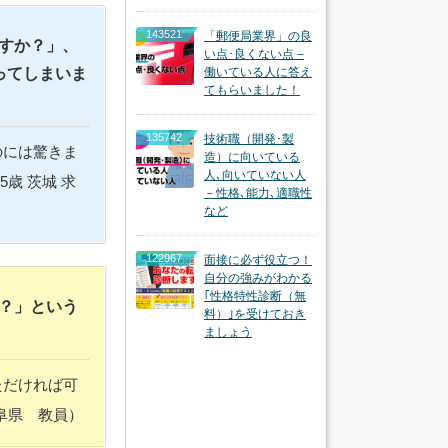
143521
「郵便局業界」の良
すか？」、
い点･良くない点 –
ってしまいま
働いている人に答え
てもらいました！
135742
技術職（開発･製
のには驚きま
造）に向いている
人､向いていない人
歳 茨城 求
－性格､能力､適職性
など
122967
面接に必ず役立つ！
自分の強みがわかる
｢性格特性診断（無
？」という
料）｣を受けておき
ましょう
ただければ可
阜県 教員）