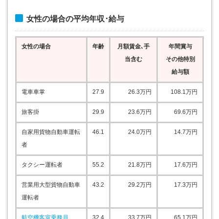
女性の場合の平均年収･給与
女性の場合
年齢
月額賃金､手
年間賞与
当含む
その他特別
給与額
電車車掌
27.9
26.3
万円
108.1
万円
旅客掛
29.9
23.6
万円
69.6
万円
自家用貨物自動車運転
46.1
24.0
万円
14.7
万円
者
タクシー運転者
55.2
21.8
万円
17.6
万円
営業用大型貨物自動車
43.2
29.2
万円
17.3
万円
運転者
航空機客室乗務員
32.4
33.7
万円
65.1
万円