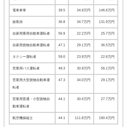
電車車掌
39.5
34.9
万円
146.6
万円
旅客掛
36.8
34.7
万円
131.9
万円
自家用乗用自動車運転者
56.9
22.2
万円
25.7
万円
自家用貨物自動車運転者
47.1
29.1
万円
36.5
万円
タクシー運転者
59.0
23.9
万円
22.6
万円
営業用バス運転者
49.3
30.9
万円
56.1
万円
営業用大型貨物自動車運
47.3
34.0
万円
29.1
万円
転者
営業用普通・小型貨物自
44.1
30.4
万円
27.7
万円
動車運転者
航空機操縦士
44.1
111.8
万円
190.4
万円