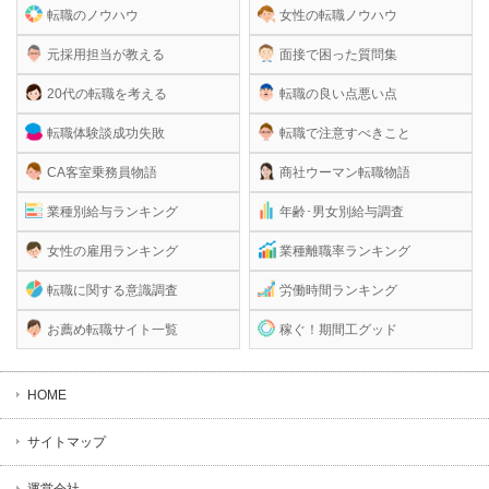
転職のノウハウ
女性の転職ノウハウ
元採用担当が教える
面接で困った質問集
20代の転職を考える
転職の良い点悪い点
転職体験談成功失敗
転職で注意すべきこと
CA客室乗務員物語
商社ウーマン転職物語
業種別給与ランキング
年齢･男女別給与調査
女性の雇用ランキング
業種離職率ランキング
転職に関する意識調査
労働時間ランキング
お薦め転職サイト一覧
稼ぐ！期間工グッド
HOME
サイトマップ
運営会社