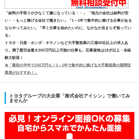
「給料の手取りが少なくて嫌になっている・・」 「地元の会社は給料が安
い・・もっと稼げる会社で働きたい」「1～3年で集中的に稼げる仕事がある
ならやってみたい」「早く仕事を始めたいのに、なかなか決まらず焦ってい
る」
トヨタ・日産・ホンダ・キヤノンなど大手製造業の工場40社以上の求人あ
り。満了慰労金最大300万円以上可能の仕事も。応募資格は18才以上・未経
験大歓迎！
★「最初の半年で240万円も！1～2年で集中的に稼げる大手製造業の期間従
業員がおすすめ！」
トヨタグループの大企業「株式会社アイシン」で働いてみ
ませんか