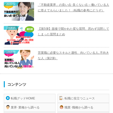
203272
「不動産業界」の良い点･良くない点 – 働いている人
に答えてもらいました！（転職の参考にどうぞ）
190698
【第5弾】面接で聞かれた変な質問、思わず沈黙して
しまった質問まとめ
186679
営業職に必要なスキルと適性、向いている人､不向き
な人（第2弾）
コンテンツ
転職グッドHOME
転職に役立つニュース
業界･業種から調べる
職業･職種から調べる