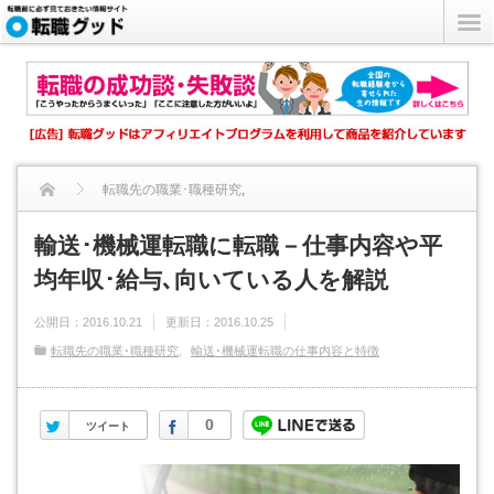
転職先の職業･職種研究
,
輸送･機械運転職の仕事内容と特徴
輸送･機械運転職に転職－仕事内容や平
均年収･給与､向いている人を解説
輸送･機械運転職に転職－仕事内容や平均年収･給与､向いている...
公開日：
2016.10.21
更新日：
2016.10.25
転職先の職業･職種研究
輸送･機械運転職の仕事内容と特徴
Twitter
Facebook
0
ツイート