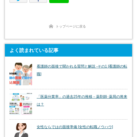
トップページに戻る
よく読まれている記事
看護師の面接で聞かれる質問と解説 -その1 [看護師の転
職]
「医薬分業率」の過去25年の推移－薬剤師･薬局の将来
は？
女性ならではの面接準備 [女性の転職ノウハウ]