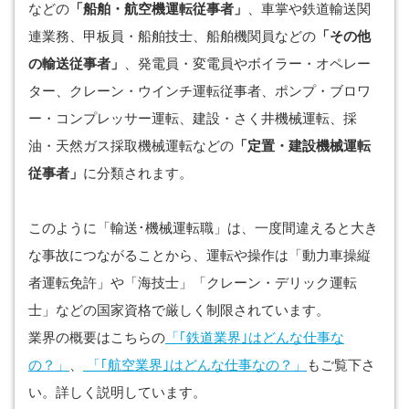
などの
「船舶・航空機運転従事者」
、車掌や鉄道輸送関
連業務、甲板員・船舶技士、船舶機関員などの
「その他
の輸送従事者」
、発電員・変電員やボイラー・オペレー
ター、クレーン・ウインチ運転従事者、ポンプ・ブロワ
ー・コンプレッサー運転、建設・さく井機械運転、採
油・天然ガス採取機械運転などの
「定置・建設機械運転
従事者」
に分類されます。
このように「輸送･機械運転職」は、一度間違えると大き
な事故につながることから、運転や操作は「動力車操縦
者運転免許」や「海技士」「クレーン・デリック運転
士」などの国家資格で厳しく制限されています。
業界の概要はこちらの
「｢鉄道業界｣はどんな仕事な
の？」
、
「｢航空業界｣はどんな仕事なの？」
もご覧下さ
い。詳しく説明しています。