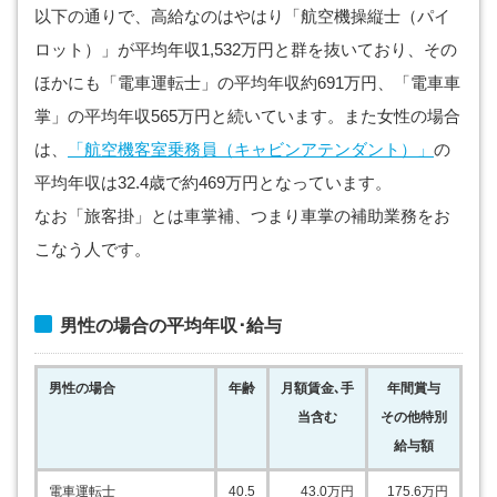
以下の通りで、高給なのはやはり「航空機操縦士（パイ
ロット）」が平均年収1,532万円と群を抜いており、その
ほかにも「電車運転士」の平均年収約691万円、「電車車
掌」の平均年収565万円と続いています。また女性の場合
は、
「航空機客室乗務員（キャビンアテンダント）」
の
平均年収は32.4歳で約469万円となっています。
なお「旅客掛」とは車掌補、つまり車掌の補助業務をお
こなう人です。
男性の場合の平均年収･給与
男性の場合
年齢
月額賃金､手
年間賞与
当含む
その他特別
給与額
電車運転士
40.5
43.0
万円
175.6
万円