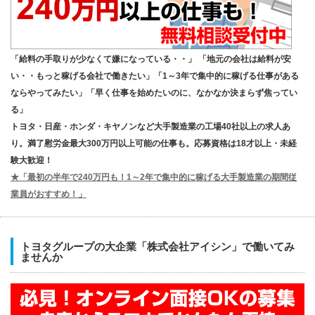
「給料の手取りが少なくて嫌になっている・・」 「地元の会社は給料が安
い・・もっと稼げる会社で働きたい」「1～3年で集中的に稼げる仕事がある
ならやってみたい」「早く仕事を始めたいのに、なかなか決まらず焦ってい
る」
トヨタ・日産・ホンダ・キヤノンなど大手製造業の工場40社以上の求人あ
り。満了慰労金最大300万円以上可能の仕事も。応募資格は18才以上・未経
験大歓迎！
★「最初の半年で240万円も！1～2年で集中的に稼げる大手製造業の期間従
業員がおすすめ！」
トヨタグループの大企業「株式会社アイシン」で働いてみ
ませんか