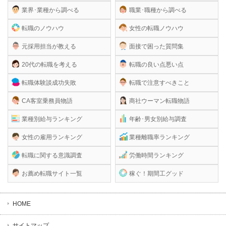
業界･業種から調べる
職業･職種から調べる
転職のノウハウ
女性の転職ノウハウ
元採用担当が教える
面接で困った質問集
20代の転職を考える
転職の良い点悪い点
転職体験談成功失敗
転職で注意すべきこと
CA客室乗務員物語
商社ウーマン転職物語
業種別給与ランキング
年齢･男女別給与調査
女性の雇用ランキング
業種離職率ランキング
転職に関する意識調査
労働時間ランキング
お薦め転職サイト一覧
稼ぐ！期間工グッド
HOME
サイトマップ