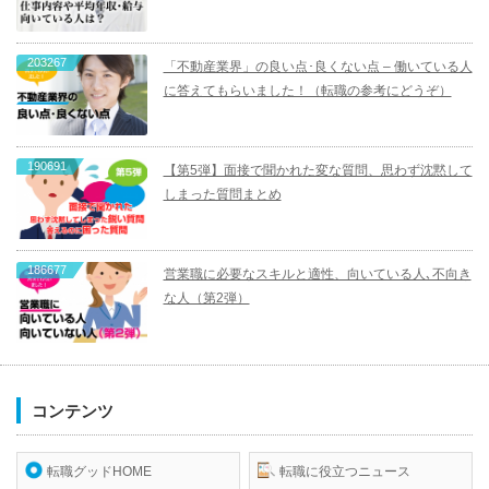
203267
「不動産業界」の良い点･良くない点 – 働いている人
に答えてもらいました！（転職の参考にどうぞ）
190691
【第5弾】面接で聞かれた変な質問、思わず沈黙して
しまった質問まとめ
186677
営業職に必要なスキルと適性、向いている人､不向き
な人（第2弾）
コンテンツ
転職グッドHOME
転職に役立つニュース