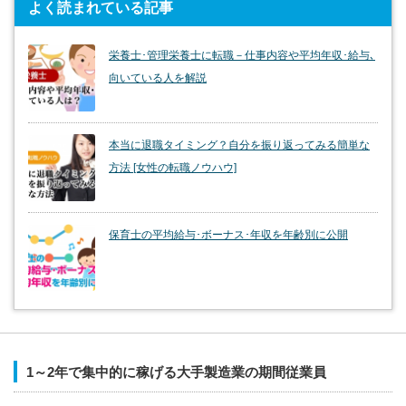
よく読まれている記事
栄養士･管理栄養士に転職－仕事内容や平均年収･給与､
向いている人を解説
本当に退職タイミング？自分を振り返ってみる簡単な
方法 [女性の転職ノウハウ]
保育士の平均給与･ボーナス･年収を年齢別に公開
1～2年で集中的に稼げる大手製造業の期間従業員