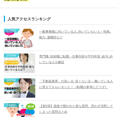
人気アクセスランキング
279452
一般事務職に向いている人､向いていない人－性格､
能力､適職性など
237048
専門職･技術職に転職－仕事内容や平均年収･給与､向
いている人を解説
203269
「不動産業界」の良い点･良くない点 – 働いている人
に答えてもらいました！（転職の参考にどうぞ）
190695
【第5弾】面接で聞かれた変な質問、思わず沈黙して
しまった質問まとめ