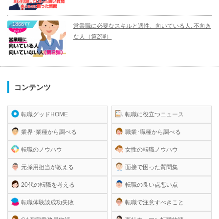
186677
営業職に必要なスキルと適性、向いている人､不向き
な人（第2弾）
コンテンツ
転職グッドHOME
転職に役立つニュース
業界･業種から調べる
職業･職種から調べる
転職のノウハウ
女性の転職ノウハウ
元採用担当が教える
面接で困った質問集
20代の転職を考える
転職の良い点悪い点
転職体験談成功失敗
転職で注意すべきこと