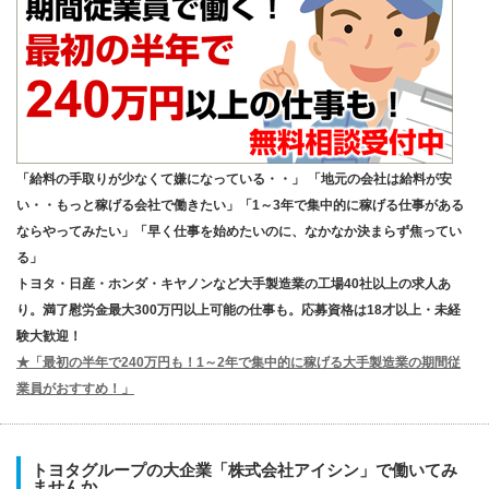
「給料の手取りが少なくて嫌になっている・・」 「地元の会社は給料が安
い・・もっと稼げる会社で働きたい」「1～3年で集中的に稼げる仕事がある
ならやってみたい」「早く仕事を始めたいのに、なかなか決まらず焦ってい
る」
トヨタ・日産・ホンダ・キヤノンなど大手製造業の工場40社以上の求人あ
り。満了慰労金最大300万円以上可能の仕事も。応募資格は18才以上・未経
験大歓迎！
★「最初の半年で240万円も！1～2年で集中的に稼げる大手製造業の期間従
業員がおすすめ！」
トヨタグループの大企業「株式会社アイシン」で働いてみ
ませんか