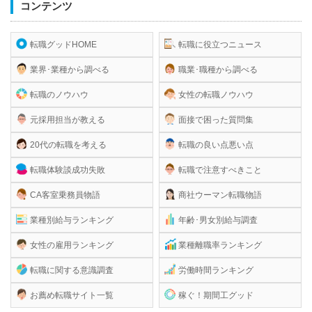
コンテンツ
転職グッドHOME
転職に役立つニュース
業界･業種から調べる
職業･職種から調べる
転職のノウハウ
女性の転職ノウハウ
元採用担当が教える
面接で困った質問集
20代の転職を考える
転職の良い点悪い点
転職体験談成功失敗
転職で注意すべきこと
CA客室乗務員物語
商社ウーマン転職物語
業種別給与ランキング
年齢･男女別給与調査
女性の雇用ランキング
業種離職率ランキング
転職に関する意識調査
労働時間ランキング
お薦め転職サイト一覧
稼ぐ！期間工グッド