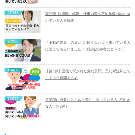
237053
専門職･技術職に転職－仕事内容や平均年収･給与､向
いている人を解説
203270
「不動産業界」の良い点･良くない点 – 働いている人
に答えてもらいました！（転職の参考にどうぞ）
190697
【第5弾】面接で聞かれた変な質問、思わず沈黙して
しまった質問まとめ
186679
営業職に必要なスキルと適性、向いている人､不向き
な人（第2弾）