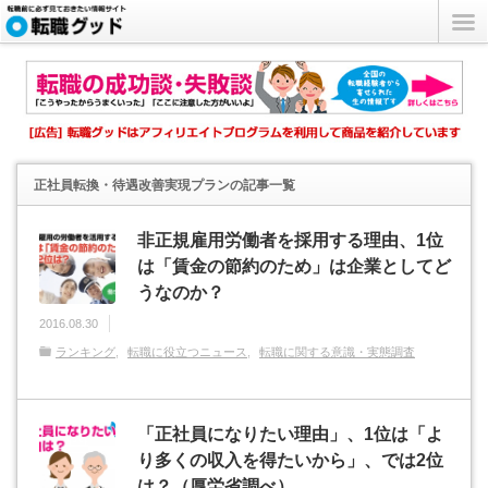
正社員転換・待遇改善実現プラン
の記事一覧
非正規雇用労働者を採用する理由、1位
は「賃金の節約のため」は企業としてど
うなのか？
2016.08.30
ランキング
転職に役立つニュース
転職に関する意識・実態調査
「正社員になりたい理由」、1位は「よ
り多くの収入を得たいから」、では2位
は？（厚労省調べ）