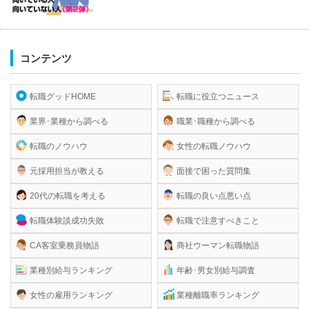
コンテンツ
転職グッドHOME
転職に役立つニュース
業界･業種から調べる
職業･職種から調べる
転職のノウハウ
女性の転職ノウハウ
元採用担当が教える
面接で困った質問集
20代の転職を考える
転職の良い点悪い点
転職体験談成功失敗
転職で注意すべきこと
CA客室乗務員物語
商社ウーマン転職物語
業種別給与ランキング
年齢･男女別給与調査
女性の雇用ランキング
業種離職率ランキング