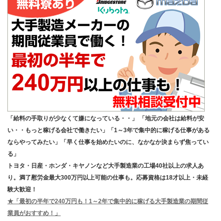
「給料の手取りが少なくて嫌になっている・・」 「地元の会社は給料が安
い・・もっと稼げる会社で働きたい」「1～3年で集中的に稼げる仕事がある
ならやってみたい」「早く仕事を始めたいのに、なかなか決まらず焦ってい
る」
トヨタ・日産・ホンダ・キヤノンなど大手製造業の工場40社以上の求人あ
り。満了慰労金最大300万円以上可能の仕事も。応募資格は18才以上・未経
験大歓迎！
★「最初の半年で240万円も！1～2年で集中的に稼げる大手製造業の期間従
業員がおすすめ！」