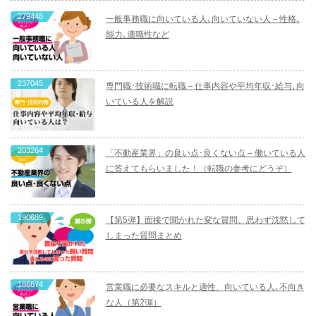
279448
一般事務職に向いている人､向いていない人－性格､
能力､適職性など
237045
専門職･技術職に転職－仕事内容や平均年収･給与､向
いている人を解説
203264
「不動産業界」の良い点･良くない点 – 働いている人
に答えてもらいました！（転職の参考にどうぞ）
190689
【第5弾】面接で聞かれた変な質問、思わず沈黙して
しまった質問まとめ
186674
営業職に必要なスキルと適性、向いている人､不向き
な人（第2弾）