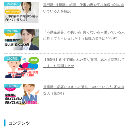
237062
専門職･技術職に転職－仕事内容や平均年収･給与､向
いている人を解説
203284
「不動産業界」の良い点･良くない点 – 働いている人
に答えてもらいました！（転職の参考にどうぞ）
190705
【第5弾】面接で聞かれた変な質問、思わず沈黙して
しまった質問まとめ
186693
営業職に必要なスキルと適性、向いている人､不向き
な人（第2弾）
コンテンツ