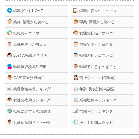
転職グッドHOME
転職に役立つニュース
業界･業種から調べる
職業･職種から調べる
転職のノウハウ
女性の転職ノウハウ
元採用担当が教える
面接で困った質問集
20代の転職を考える
転職の良い点悪い点
転職体験談成功失敗
転職で注意すべきこと
CA客室乗務員物語
商社ウーマン転職物語
業種別給与ランキング
年齢･男女別給与調査
女性の雇用ランキング
業種離職率ランキング
転職に関する意識調査
労働時間ランキング
お薦め転職サイト一覧
稼ぐ！期間工グッド