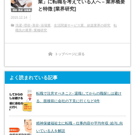
業」に転職を考えている人へ – 業界概要
と特徴 [業界研究]
2015.12.14
洗濯･理容･美容･浴場業
生活関連サービス業、娯楽業界の研究
転
職先の業界･業種研究
トップページに戻る
よく読まれている記事
転職で注意すべきこと- 退職してからの職探しは避け
る、面接前に会社の下見に行くなど4件
精神保健福祉士に転職－仕事内容や平均年収･給与､向
いている人を解説