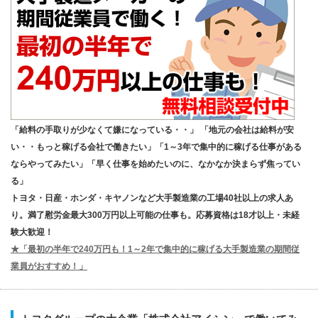
「給料の手取りが少なくて嫌になっている・・」 「地元の会社は給料が安
い・・もっと稼げる会社で働きたい」「1～3年で集中的に稼げる仕事がある
ならやってみたい」「早く仕事を始めたいのに、なかなか決まらず焦ってい
る」
トヨタ・日産・ホンダ・キヤノンなど大手製造業の工場40社以上の求人あ
り。満了慰労金最大300万円以上可能の仕事も。応募資格は18才以上・未経
験大歓迎！
★「最初の半年で240万円も！1～2年で集中的に稼げる大手製造業の期間従
業員がおすすめ！」