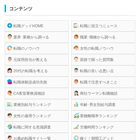
コンテンツ
転職グッドHOME
転職に役立つニュース
業界･業種から調べる
職業･職種から調べる
転職のノウハウ
女性の転職ノウハウ
元採用担当が教える
面接で困った質問集
20代の転職を考える
転職の良い点悪い点
転職体験談成功失敗
転職で注意すべきこと
CA客室乗務員物語
商社ウーマン転職物語
業種別給与ランキング
年齢･男女別給与調査
女性の雇用ランキング
業種離職率ランキング
転職に関する意識調査
労働時間ランキング
お薦め転職サイト一覧
稼ぐ！期間工グッド