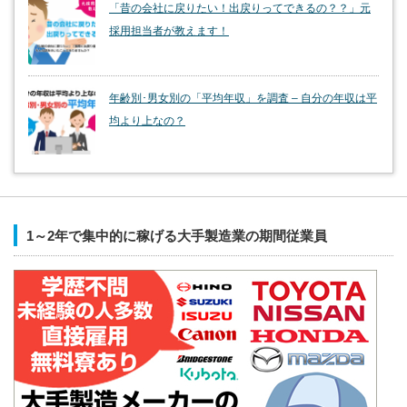
「昔の会社に戻りたい！出戻りってできるの？？」元
採用担当者が教えます！
年齢別･男女別の「平均年収」を調査 – 自分の年収は平
均より上なの？
1～2年で集中的に稼げる大手製造業の期間従業員