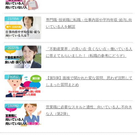
237056
専門職･技術職に転職－仕事内容や平均年収･給与､向
いている人を解説
203276
「不動産業界」の良い点･良くない点 – 働いている人
に答えてもらいました！（転職の参考にどうぞ）
190702
【第5弾】面接で聞かれた変な質問、思わず沈黙して
しまった質問まとめ
186682
営業職に必要なスキルと適性、向いている人､不向き
な人（第2弾）