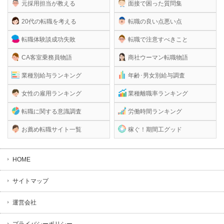
元採用担当が教える
面接で困った質問集
20代の転職を考える
転職の良い点悪い点
転職体験談成功失敗
転職で注意すべきこと
CA客室乗務員物語
商社ウーマン転職物語
業種別給与ランキング
年齢･男女別給与調査
女性の雇用ランキング
業種離職率ランキング
転職に関する意識調査
労働時間ランキング
お薦め転職サイト一覧
稼ぐ！期間工グッド
HOME
サイトマップ
運営会社
プライバシーポリシー