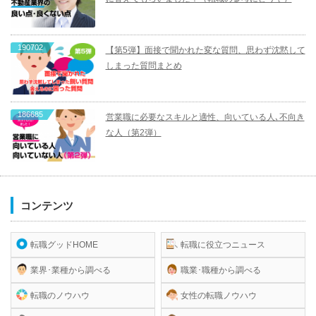
190702
【第5弾】面接で聞かれた変な質問、思わず沈黙して
しまった質問まとめ
186685
営業職に必要なスキルと適性、向いている人､不向き
な人（第2弾）
コンテンツ
転職グッドHOME
転職に役立つニュース
業界･業種から調べる
職業･職種から調べる
転職のノウハウ
女性の転職ノウハウ