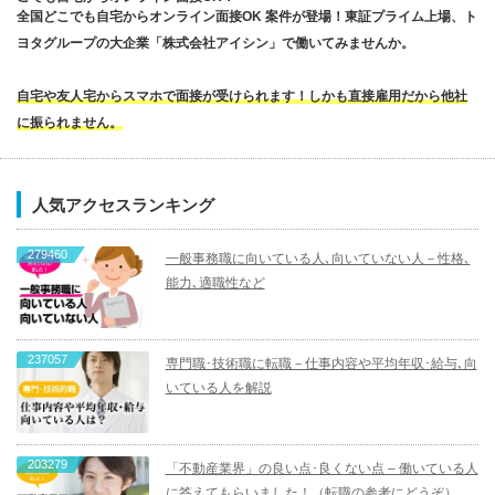
全国どこでも自宅からオンライン面接OK 案件が登場！東証プライム上場、ト
ヨタグループの大企業「株式会社アイシン」で働いてみませんか。
自宅や友人宅からスマホで面接が受けられます！しかも直接雇用だから他社
に振られません。
人気アクセスランキング
279460
一般事務職に向いている人､向いていない人－性格､
能力､適職性など
237057
専門職･技術職に転職－仕事内容や平均年収･給与､向
いている人を解説
203279
「不動産業界」の良い点･良くない点 – 働いている人
に答えてもらいました！（転職の参考にどうぞ）