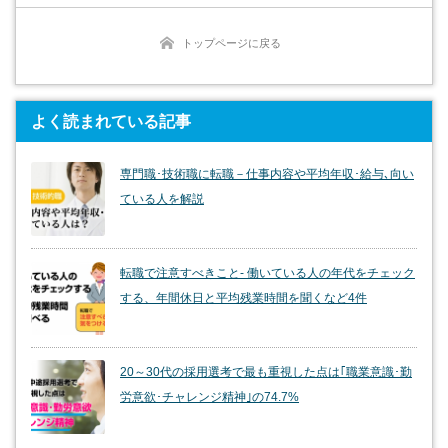
トップページに戻る
よく読まれている記事
専門職･技術職に転職－仕事内容や平均年収･給与､向い
ている人を解説
転職で注意すべきこと- 働いている人の年代をチェック
する、年間休日と平均残業時間を聞くなど4件
20～30代の採用選考で最も重視した点は｢職業意識･勤
労意欲･チャレンジ精神｣の74.7%