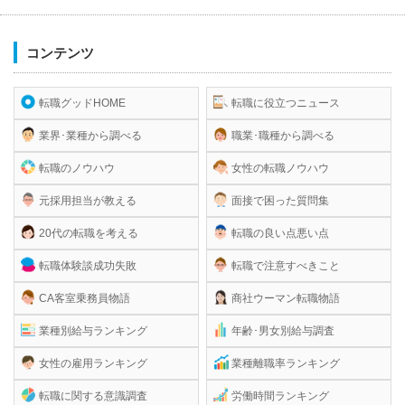
コンテンツ
転職グッドHOME
転職に役立つニュース
業界･業種から調べる
職業･職種から調べる
転職のノウハウ
女性の転職ノウハウ
元採用担当が教える
面接で困った質問集
20代の転職を考える
転職の良い点悪い点
転職体験談成功失敗
転職で注意すべきこと
CA客室乗務員物語
商社ウーマン転職物語
業種別給与ランキング
年齢･男女別給与調査
女性の雇用ランキング
業種離職率ランキング
転職に関する意識調査
労働時間ランキング