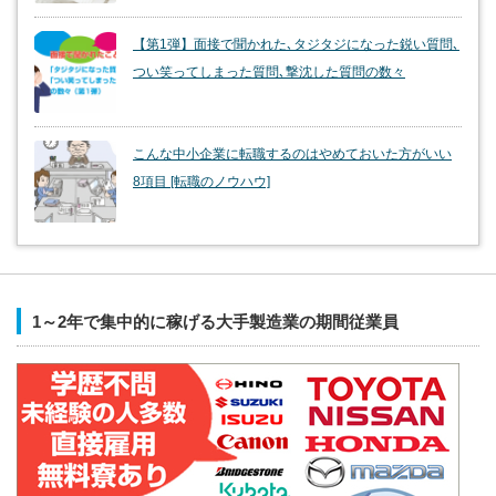
【第1弾】面接で聞かれた､タジタジになった鋭い質問､
つい笑ってしまった質問､撃沈した質問の数々
こんな中小企業に転職するのはやめておいた方がいい
8項目 [転職のノウハウ]
1～2年で集中的に稼げる大手製造業の期間従業員