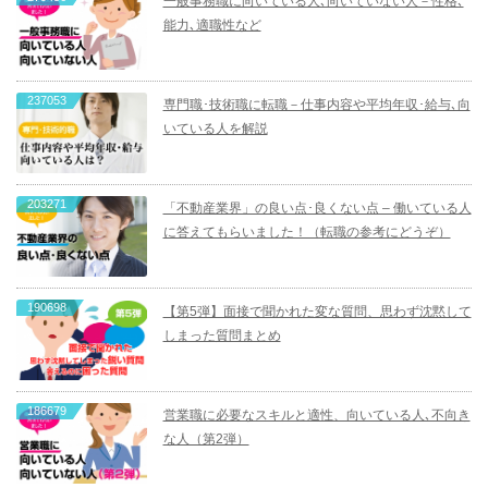
一般事務職に向いている人､向いていない人－性格､
能力､適職性など
237053
専門職･技術職に転職－仕事内容や平均年収･給与､向
いている人を解説
203271
「不動産業界」の良い点･良くない点 – 働いている人
に答えてもらいました！（転職の参考にどうぞ）
190698
【第5弾】面接で聞かれた変な質問、思わず沈黙して
しまった質問まとめ
186679
営業職に必要なスキルと適性、向いている人､不向き
な人（第2弾）