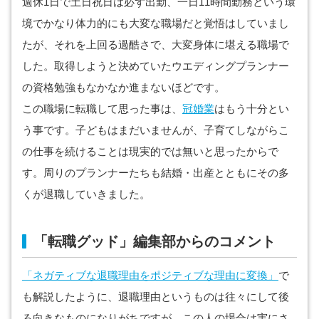
週休1日で土日祝日は必ず出勤、一日11時間勤務という環
境でかなり体力的にも大変な職場だと覚悟はしていまし
たが、それを上回る過酷さで、大変身体に堪える職場で
した。取得しようと決めていたウエディングプランナー
の資格勉強もなかなか進まないほどです。
この職場に転職して思った事は、
冠婚業
はもう十分とい
う事です。子どもはまだいませんが、子育てしながらこ
の仕事を続けることは現実的では無いと思ったからで
す。周りのプランナーたちも結婚・出産とともにその多
くが退職していきました。
「転職グッド」編集部からのコメント
「ネガティブな退職理由をポジティブな理由に変換」
で
も解説したように、退職理由というものは往々にして後
ろ向きなものになりがちですが、この人の場合は実にさ