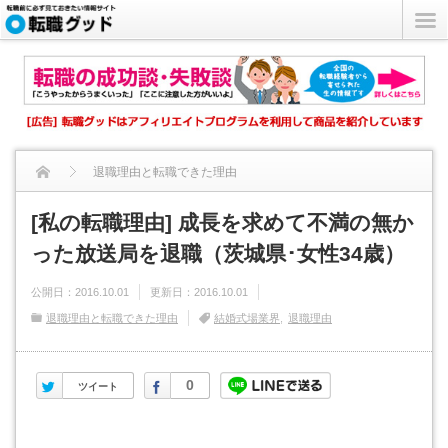
退職理由と転職できた理由
[私の転職理由] 成長を求めて不満の無かった放送局を退職（茨...
[私の転職理由] 成長を求めて不満の無か
った放送局を退職（茨城県･女性34歳）
公開日：
2016.10.01
更新日：
2016.10.01
退職理由と転職できた理由
結婚式場業界
退職理由
Twitter
Facebook
0
ツイート