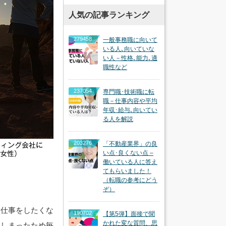
人気の記事ランキング
279458
一般事務職に向いて
いる人､向いていな
い人－性格､能力､適
職性など
237054
専門職･技術職に転
職－仕事内容や平均
年収･給与､向いてい
る人を解説
203276
「不動産業界」の良
い点･良くない点 –
働いている人に答え
てもらいました！
（転職の参考にどう
ぞ）
、仕事をしたくな
190702
【第5弾】面接で聞
かれた変な質問、思
てしまったため毎