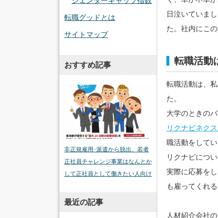
ジェンダーギャップ指数
日泣いていまし
転職グッドとは
た。社内にこの
サイトマップ
転職活動
おすすめ記事
転職活動は、私
た。
大学のときのバ
リクナビネクス
職活動をしてい
非正規雇用･派遣から脱出、若者
リクナビについ
正社員チャレンジ事業はなんとか
実際に応募をし
して正社員として働きたい人向け
も雇ってくれる
最近の記事
人材紹介会社の