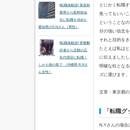
とにかく転職す
[転職体験談] 美容卸
業界から飲料卸会
焦ってもいいこ
社に転職を決めた
ということなの
愛知県のS.Nさん（男性）
分の強い信念を
それと目的をき
[転職体験談] 実務翻
たとえば私はと
訳者から念願の広
に伝えましたし
告代理店に転職！
しかも南の島で （沖縄県 R.Nさ
明確な柱となる
ん女性）
ズに運びます。
文章：東京都の
「転職グ
N.Yさんの場