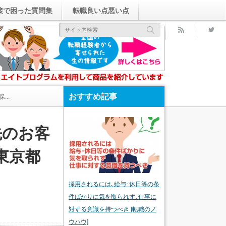
接で困った質問集
転職良い点悪い点
rss
おすすめ記事
..
先のお客
東京都
採用されるには､給与･休日等の条
件ばかりに気を取られず､仕事に
対する意識を持つべき [転職のノ
ウハウ]