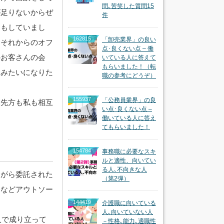
問､苦笑した質問15
が足りないからぜ
件
りもしていまし
162815
「卸売業界」の良い
、それからのオフ
点･良くない点 – 働
のお客さんの会
いている人に答えて
もらいました！（転
人みたいになりた
職の参考にどうぞ）
155937
「公務員業界」の良
、先方も私も相互
い点･良くない点 –
働いている人に答え
てもらいました！
154784
事務職に必要なスキ
ルと適性、向いてい
る人､不向きな人
ながら委託された
（第2弾）
務などアウトソー
144419
介護職に向いている
人､向いていない人
人で成り立って
－性格､能力､適職性