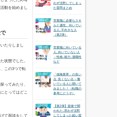
わず沈黙してしまっ
職活動を始めまし
た質問まとめ
186682
営業職に必要なスキ
ルと適性、向いてい
る人､不向きな人
法で
（第2弾）
きいたりしまし
181711
営業職に向いている
人､向いていない人
－性格､能力､適職性
った状態でした。
など
、この3つで転
177980
「保険業界」の良い
点･良くない点 – 働
を探ってみたり、
いている人に聞いて
みました！（転職の
私にとってはどこ
参考にどうぞ）
174002
【第2弾】面接で聞
かれた､思わず沈黙
下げて面談をして
してしまった鋭い質