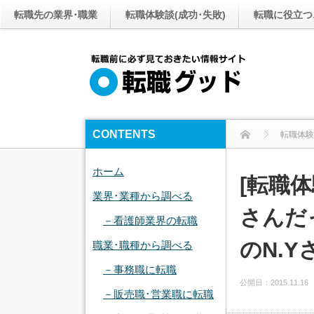
転職先の業界･職業
転職体験談(成功･失敗)
転職に役立つ
CONTENTS
転職体験
ホーム
[転職
業界･業種から調べる
さんだ
－看護師業界の転職
のN.Y
職業･職種から調べる
－事務職に転職
公開日：
2015.11.16
－販売職･営業職に転職