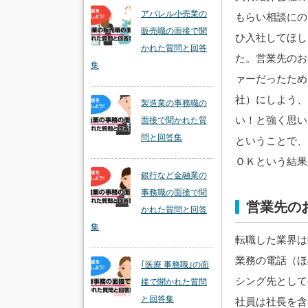
アパレル小売業の
もらい相談にの
販売職の面接で聞
ひ入社してほし
かれた質問と回答
た。営業先のお
集
ァーだったため
社）にしよう、
製造業の事務職の
い！と強く思い
面接で聞かれた質
問と回答集
ということで、
ＯＫという結果
銀行など金融業の
事務職の面接で聞
営業先の
かれた質問と回答
集
転職した業界は
業務の電話（ほ
｢医療 事務職｣の面
シング先として
接で聞かれた質問
と回答集
社員は社長を含