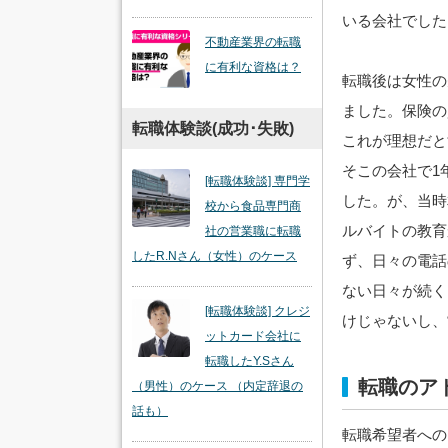
いる会社でした
不動産業界の転職
に有利な資格は？
転職後は女性の
ました。保険の
転職体験談(成功･失敗)
これが理想だと
そこの会社で1
[転職体験談] 専門学
した。が、当時
校から食品専門商
ルバイトの教育
社の営業職に転職
したR.Nさん（女性）のケース
ず、日々の電話
ない日々が続く
[転職体験談] クレジ
けじゃないし、
ットカード会社に
転職したY.Sさん
転職のア
（男性）のケース （内定辞退の
話も）
転職希望者への