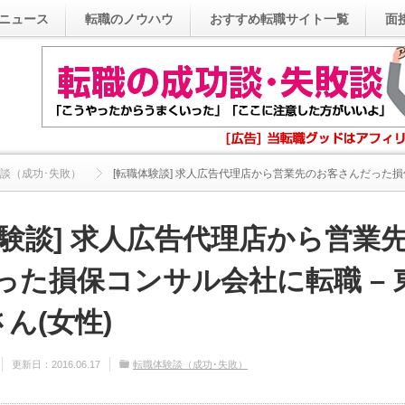
ニュース
転職のノウハウ
おすすめ転職サイト一覧
面
談（成功･失敗）
[転職体験談] 求人広告代理店から営業先のお客さんだった損保.
体験談] 求人広告代理店から営業
った損保コンサル会社に転職 – 
さん(女性)
更新日：
2016.06.17
転職体験談（成功･失敗）