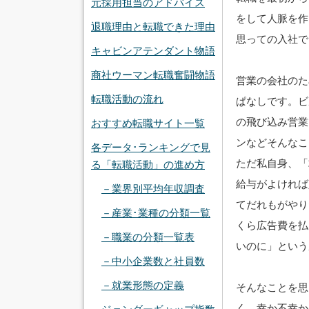
元採用担当のアドバイス
をして人脈を作
退職理由と転職できた理由
思っての入社で
キャビンアテンダント物語
商社ウーマン転職奮闘物語
営業の会社のた
転職活動の流れ
ぱなしです。ビ
の飛び込み営業
おすすめ転職サイト一覧
ンなどそんなこ
各データ･ランキングで見
ただ私自身、「
る「転職活動」の進め方
給与がよければ
－業界別平均年収調査
てだれもがやり
－産業･業種の分類一覧
くら広告費を払
－職業の分類一覧表
いのに」という
－中小企業数と社員数
－就業形態の定義
そんなことを思
く、幸か不幸か