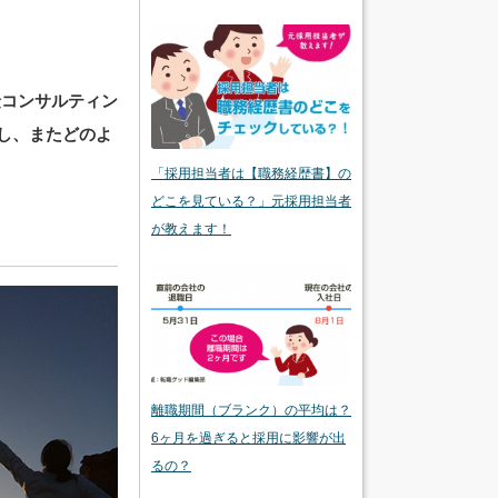
険コンサルティン
し、またどのよ
「採用担当者は【職務経歴書】の
どこを見ている？」元採用担当者
が教えます！
離職期間（ブランク）の平均は？
6ヶ月を過ぎると採用に影響が出
るの？