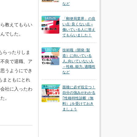
など
143526
「郵便局業界」の良
から教えてもらい
い点･良くない点 –
働いている人に答え
せんでした。
てもらいました！
135753
技術職（開発･製
もらったりしま
造）に向いている
調不良で退職、ア
人､向いていない人
－性格､能力､適職性
ど思うようにでき
など
もまともにとれ
122972
面接に必ず役立つ！
の会社に入ったわ
自分の強みがわかる
した。
｢性格特性診断（無
料）｣を受けておき
ましょう