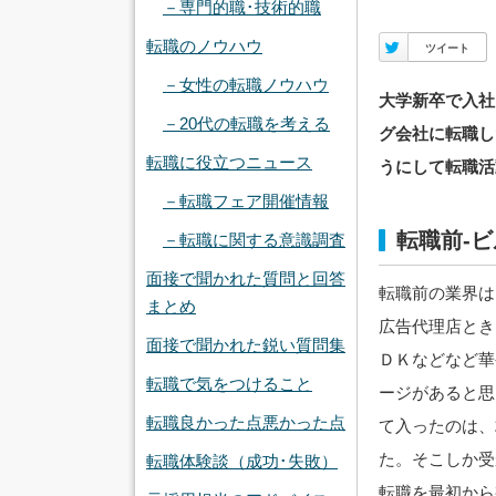
－専門的職･技術的職
転職のノウハウ
Twitter
ツイート
－女性の転職ノウハウ
大学新卒で入社
－20代の転職を考える
グ会社に転職し
転職に役立つニュース
うにして転職活
－転職フェア開催情報
転職前-
－転職に関する意識調査
面接で聞かれた質問と回答
転職前の業界は
まとめ
広告代理店とき
面接で聞かれた鋭い質問集
ＤＫなどなど華
転職で気をつけること
ージがあると思
転職良かった点悪かった点
て入ったのは、
た。そこしか受
転職体験談（成功･失敗）
転職を最初から