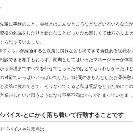
。
先輩に事務のこと、会社とはこんなところなどなどいろいろな面
資格の勉強をしたりと新たなことだったため楽しくて仕方ありま
すら思っていました。
年半くらいが経過すると次第に慣れなども出てきて責任ある役職を
相談できる相手もおらず、同期としてはいったマネージャーが体
から管理まですべてを任せてもらったのはとてもうれしかったけ
の対応でいっぱいいっぱいでした。1時間のきちんとしたお昼休憩
と次第に疲れてきて、そうなってくると私は電話をとるためにこ
営業がしたいと思うようになり不平不満ばかりがたまっていきま
ドバイス-とにかく落ち着いて行動することです
アドバイスや注意点は、