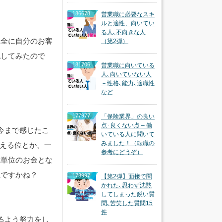
186678
営業職に必要なスキ
ルと適性、向いてい
る人､不向きな人
完全に自分のお客
（第2弾）
認してみたので
181706
営業職に向いている
人､向いていない人
－性格､能力､適職性
など
177977
「保険業界」の良い
点･良くない点 – 働
今まで感じたこ
いている人に聞いて
みました！（転職の
買える位とか、一
参考にどうぞ）
億単位のお金とな
位ですかね？
173997
【第2弾】面接で聞
かれた､思わず沈黙
してしまった鋭い質
問､苦笑した質問15
件
るよう努力をし