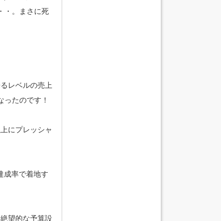
・・。まさに死
来るレベルの売上
なったのです！
以上にプレッシャ
達成率で着地す
。絶望的な予算設