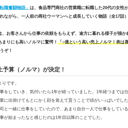
転職奮闘物語」
は、食品専門商社の営業職に転職した20代の女性
れながら、一人前の商社ウーマンへと成長していく物語（全17話
は、お客さんから仕事の依頼をもらえず、途方に暮れる様子が描か
あまりにも高いノルマに驚愕！
「○億という高い売上ノルマ！表は
うぞ！
上予算（ノルマ）が決定！
まりです。
事をしていき、気付いたら1年が経っていました。1年経つまでは
業に出掛けてもとにかく顔を覚えて貰うことで頭がいっぱいでした
司と一緒に仕事をしていたので、あまり自分一人で仕事をしてい
事が始まったなと感じたのは1年目以降のことでした。