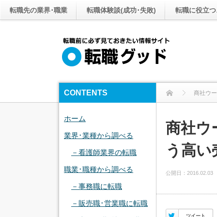
転職先の業界･職業
転職体験談(成功･失敗)
転職に役立つ
CONTENTS
商社ウー
ホーム
商社ウ
業界･業種から調べる
う高い
－看護師業界の転職
職業･職種から調べる
公開日：
2016.02.03
－事務職に転職
－販売職･営業職に転職
Twitter
ツイート