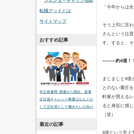
ジェンダーギャップ指数
「今年からは全
転職グッドとは
サイトマップ
そう上司に言わ
さんという位置
おすすめ記事
す。すると、そ
―――約4億！
まじまじと4億
とのない重圧を
非正規雇用･派遣から脱出、若者
軒家が買えるレ
正社員チャレンジ事業はなんとか
ると身近に感じ
して正社員として働きたい人向け
（笑）
最近の記事
4億という売上