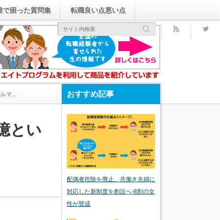
接で困った質問集
転職良い点悪い点
rss
おすすめ記事
マ...
億とい
配偶者控除を廃止、共働き夫婦に
対応した新制度を創設へ-8割の女
性が賛成