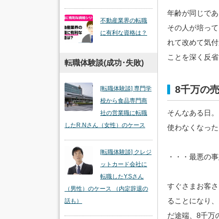
年齢が同じであ
不動産業界の転職
その人が培って
に有利な資格は？
れて改めて気付
ことを深く反省
転職体験談(成功･失敗)
8千万の
[転職体験談] 専門学
校から食品専門商
そんなある日。
社の営業職に転職
したR.Nさん（女性）のケース
使わなくなった
[転職体験談] クレジ
・・・最悪の事
ットカード会社に
転職したY.Sさん
すぐさまお客さ
（男性）のケース （内定辞退の
ることになり、
話も）
だ途端、8千万