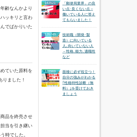
143521
「郵便局業界」の良
。年齢なんかより
い点･良くない点 –
働いている人に答え
にハッキリと言わ
てもらいました！
込んでばかりいた
135749
技術職（開発･製
造）に向いている
人､向いていない人
－性格､能力､適職性
など
納めていた原料を
122969
面接に必ず役立つ！
自分の強みがわかる
ありました！
｢性格特性診断（無
料）｣を受けておき
ましょう
い商品を終売させ
に担当を引き継い
いう時でした。