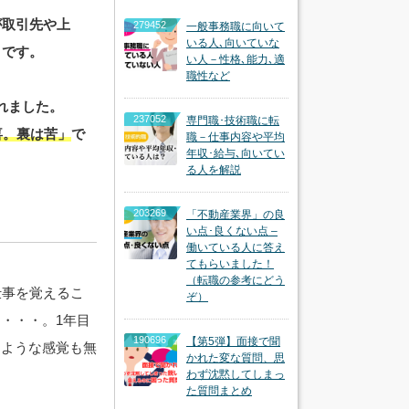
が取引先や上
279452
一般事務職に向いて
いる人､向いていな
）です。
い人－性格､能力､適
職性など
れました。
237052
専門職･技術職に転
喜。裏は苦」
で
職－仕事内容や平均
年収･給与､向いてい
る人を解説
203269
「不動産業界」の良
い点･良くない点 –
働いている人に答え
てもらいました！
（転職の参考にどう
仕事を覚えるこ
ぞ）
・・・。1年目
190696
【第5弾】面接で聞
るような感覚も無
かれた変な質問、思
わず沈黙してしまっ
た質問まとめ