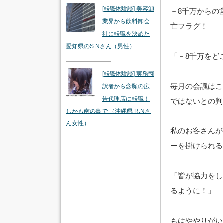
[転職体験談] 美容卸
－8千万からの
業界から飲料卸会
亡フラグ！
社に転職を決めた
愛知県のS.Nさん（男性）
「－8千万をど
[転職体験談] 実務翻
毎月の会議はこ
訳者から念願の広
告代理店に転職！
ではないとの判
しかも南の島で （沖縄県 R.Nさ
ん女性）
私のお客さんが
ーを掛けられる
「皆が協力をし
るように！」
もはややりがい