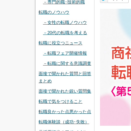
－専門的職･技術的職
転職のノウハウ
－女性の転職ノウハウ
－20代の転職を考える
転職に役立つニュース
－転職フェア開催情報
－転職に関する意識調査
面接で聞かれた質問と回答
まとめ
面接で聞かれた鋭い質問集
転職で気をつけること
転職良かった点悪かった点
転職体験談（成功･失敗）