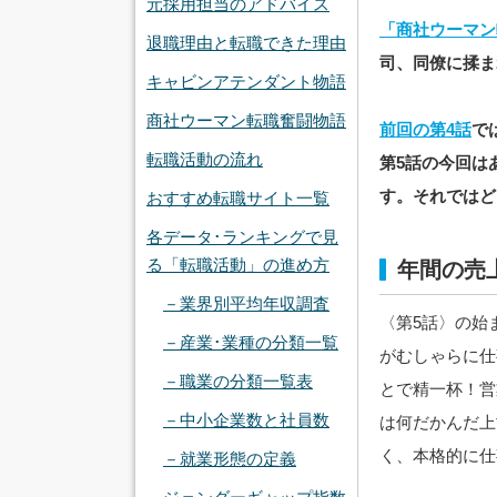
元採用担当のアドバイス
「商社ウーマン
退職理由と転職できた理由
司、同僚に揉ま
キャビンアテンダント物語
商社ウーマン転職奮闘物語
前回の第4話
で
転職活動の流れ
第5話の今回は
す。それではど
おすすめ転職サイト一覧
各データ･ランキングで見
る「転職活動」の進め方
年間の売
－業界別平均年収調査
〈第5話〉の始
－産業･業種の分類一覧
がむしゃらに仕
－職業の分類一覧表
とで精一杯！営
－中小企業数と社員数
は何だかんだ上
く、本格的に仕
－就業形態の定義