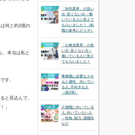
162811
「卸売業界」の良い
点･良くない点 – 働
いている人に答えて
は何と約2億の
もらいました！（転
職の参考にどうぞ）
155934
「公務員業界」の良
い点･良くない点 –
ら、本当は私と
働いている人に答え
てもらいました！
154780
事務職に必要なスキ
のです。
ルと適性、向いてい
る人､不向きな人
（第2弾）
あると見込んで、
だ！」
144416
介護職に向いている
人､向いていない人
－性格､能力､適職性
など