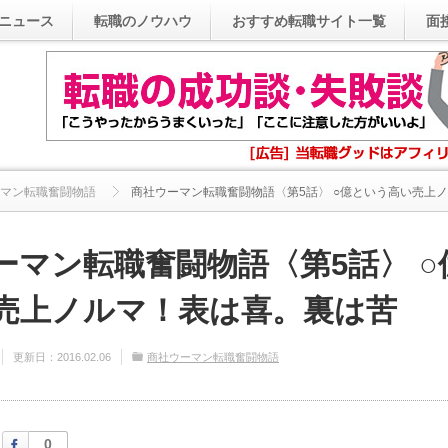
ニュース
転職のノウハウ
おすすめ転職サイト一覧
面
マン転職奮闘物語
商社ウーマン転職奮闘物語〈第5話〉 ○億という高い売上ノル
ーマン転職奮闘物語〈第5話〉 ○
売上ノルマ！表は喜。裏は苦
更新日：
2016.02.06
商社ウーマン転職奮闘物語
Facebook
0