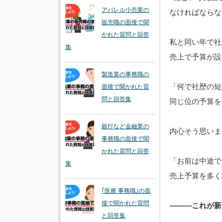
アパレル小売業の
なければならな
販売職の面接で聞
かれた質問と回答
私と同い年で社
集
売上で予算が設
製造業の事務職の
「何で社歴の短
面接で聞かれた質
問と回答集
同じ位の予算を
銀行など金融業の
内心そう思いま
事務職の面接で聞
かれた質問と回答
「お前は中途で
集
売上予算を多く
｢医療 事務職｣の面
接で聞かれた質問
―――これが新
と回答集