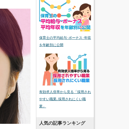
保育士の平均給与･ボーナス･年収
を年齢別に公開
有効求人倍率から見る「採用され
やすい職業､採用されにくい職
業」
人気の記事ランキング