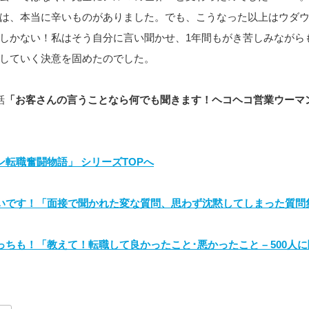
は、本当に辛いものがありました。でも、こうなった以上はウダ
しかない！私はそう自分に言い聞かせ、1年間もがき苦しみながら
していく決意を固めたのでした。
話
「お客さんの言うことなら何でも聞きます！ヘコヘコ営業ウーマ
ン転職奮闘物語」 シリーズTOPへ
いです！「面接で聞かれた変な質問、思わず沈黙してしまった質問
っちも！「教えて！転職して良かったこと･悪かったこと – 500人