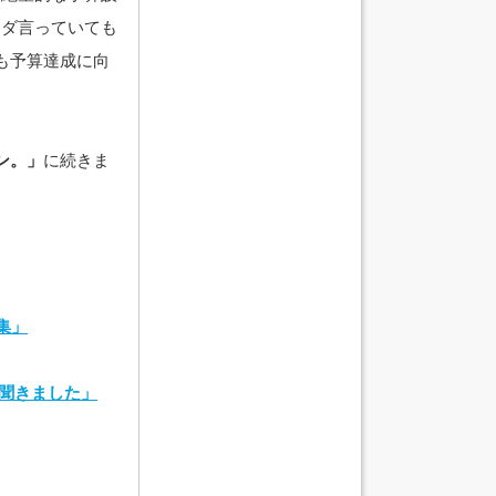
ウダ言っていても
も予算達成に向
ン。」
に続きま
集」
に聞きました」