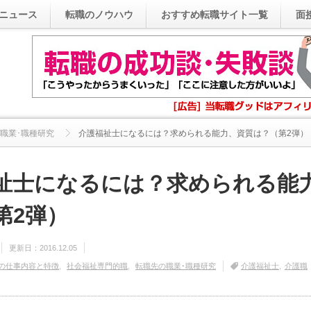
ニュース
転職のノウハウ
おすすめ転職サイト一覧
面
職業･職種研究
介護福祉士になるには？求められる能力、資質は？（第2弾）
祉士になるには？求められる能
第2弾）
更新日：
2016.12.05
の仕事内容と特徴
社会福祉専門的職
転職先の職業･職種研究
介護福祉士
介護職