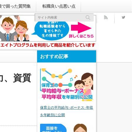
接で困った質問集
転職良い点悪い点
rss
おすすめ記事
力、資質
保育士の平均給与･ボーナス･年収
を年齢別に公開