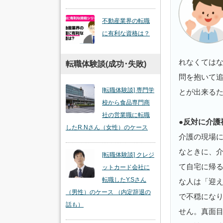
不動産業界の転職
に有利な資格は？
れなくては
転職体験談(成功･失敗)
問を抱いて
[転職体験談] 専門学
とが出来る
校から食品専門商
社の営業職に転職
●反対に介護
したR.Nさん（女性）のケース
介護の現場
なときに、
[転職体験談] クレジ
て自宅に帰
ットカード会社に
転職したY.Sさん
な人は「迎
（男性）のケース （内定辞退の
で不穏にな
話も）
せん。真面