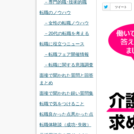
－専門的職･技術的職
Twitter
ツイート
転職のノウハウ
－女性の転職ノウハウ
－20代の転職を考える
転職に役立つニュース
－転職フェア開催情報
－転職に関する意識調査
面接で聞かれた質問と回答
まとめ
面接で聞かれた鋭い質問集
転職で気をつけること
転職良かった点悪かった点
転職体験談（成功･失敗）