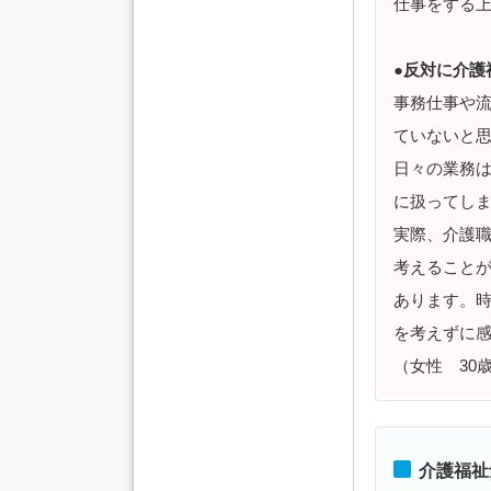
仕事をする
●反対に介護
事務仕事や
ていないと
日々の業務
に扱ってし
実際、介護
考えること
あります。
を考えずに
（女性 30
介護福祉