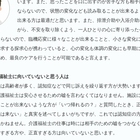
います。また、思ったことを口に出すのが苦手な方も相手
ならないので、状態の変化なども読み取ることが出来るよ
出来る方は最適だと思います。また、排泄介助や入浴介助
がら、不安を取り除くよう、一人ひとりの心に寄り添った
ならないので、臨機応変に様々なことが出来ることと、小さな変化
追求する探求心が携わっていると、心の変化も体調の変化にも早期
ため、最良のケアを行うことが可能であると言えます。
福祉士に向いていないと思う人は
には高齢者が多く、認知症などで同じ訴えを繰り返す方が大勢いま
介護福祉士は安心させるための嘘を言わなくてはなりません。施設
ることが出来ないような方が「いつ帰れるの？」と質問したとき、
えは来ない」と真実を述べてしまいがちですが、これでは認知症の
りかねません。介護福祉士の仕事は時には相手のための嘘をつかな
目すぎる方や、正直すぎる方は向いていないと思います。