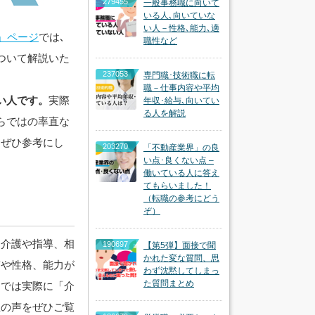
279455
一般事務職に向いて
いる人､向いていな
い人－性格､能力､適
」ページ
では､
職性など
ついて解説いた
237053
専門職･技術職に転
職－仕事内容や平均
い人です。
実際
年収･給与､向いてい
る人を解説
らではの率直な
はぜひ参考にし
203270
「不動産業界」の良
い点･良くない点 –
働いている人に答え
てもらいました！
（転職の参考にどう
ぞ）
て介護や指導、相
190697
【第5弾】面接で聞
かれた変な質問、思
質や性格、能力が
わず沈黙してしまっ
た質問まとめ
こでは実際に「介
生の声をぜひご覧