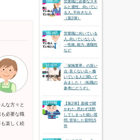
186679
営業職に必要なスキ
ルと適性、向いてい
る人､不向きな人
（第2弾）
181707
営業職に向いている
人､向いていない人
－性格､能力､適職性
など
177978
「保険業界」の良い
点･良くない点 – 働
いている人に聞いて
みました！（転職の
参考にどうぞ）
173998
【第2弾】面接で聞
そんな方々と
かれた､思わず沈黙
携も必要な職
してしまった鋭い質
問､苦笑した質問15
事も楽しく続
件