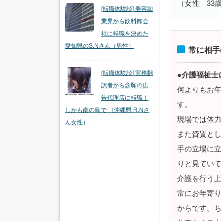
（女性 33
[転職体験談] 美容卸
業界から飲料卸会
社に転職を決めた
愛知県のS.Nさん（男性）
常に相手
[転職体験談] 実務翻
●介護福祉士
訳者から念願の広
何よりもお
告代理店に転職！
す。
しかも南の島で （沖縄県 R.Nさ
現場では体
ん女性）
また資質と
手の立場に
りと見てい
介護を行う
常にお年寄
からです。