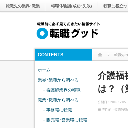
転職先の業界･職業
転職体験談(成功･失敗)
転職に役立つ
CONTENTS
転職先の
ホーム
介護福
業界･業種から調べる
は？（
－看護師業界の転職
職業･職種から調べる
公開日：
2016.12.05
－事務職に転職
専門的・技術的職
－販売職･営業職に転職