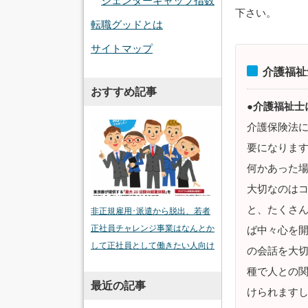
ジェンダーギャップ指数
下さい。
転職グッドとは
サイトマップ
介護福祉
おすすめ記事
●介護福祉士
介護保険法
要になりま
何かあった
大切なのは
と、たくさ
非正規雇用･派遣から脱出、若者
正社員チャレンジ事業はなんとか
ば中々心を
して正社員として働きたい人向け
の会話を大
種で人との
最近の記事
けられます