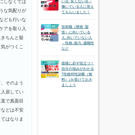
にしなくては
い点･良くない点 –
働いている人に答え
うな気配りが
てもらいました！
なども行いな
135749
技術職（開発･製
ケアを取り入
造）に向いている
にきちんと疑
人､向いていない人
－性格､能力､適職性
に気がつくこ
など
122970
面接に必ず役立つ！
自分の強みがわかる
｢性格特性診断（無
料）｣を受けておき
す。そのよう
ましょう
に入居してい
正直で真面目
方などは不安
くてはなりま