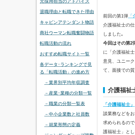
元採用担当のアドバイス
退職理由と転職できた理由
前回の第1弾
「
キャビンアテンダント物語
介護福祉士の仕
商社ウーマン転職奮闘物語
しました｡
今回はその第2
転職活動の流れ
に「介護福祉士
おすすめ転職サイト一覧
意見、ユニーク
各データ･ランキングで見
て、面接での質
る「転職活動」の進め方
－業界別平均年収調査
介護福祉
－産業･業種の分類一覧
－職業の分類一覧表
「介護福祉士」
談業務などをお
－中小企業数と社員数
求められるので
－就業形態の定義
護福祉士」とし