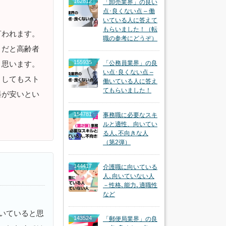
162812
「卸売業界」の良い
点･良くない点 – 働
いている人に答えて
もらいました！（転
言われます。
職の参考にどうぞ）
とだと高齢者
155935
と思います。
「公務員業界」の良
い点･良くない点 –
としてもスト
働いている人に答え
てもらいました！
料が安いとい
154781
事務職に必要なスキ
ルと適性、向いてい
る人､不向きな人
（第2弾）
144417
介護職に向いている
人､向いていない人
－性格､能力､適職性
など
いていると思
143524
「郵便局業界」の良