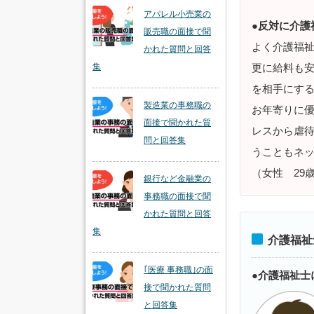
アパレル小売業の
●反対に介護
販売職の面接で聞
よく介護福
かれた質問と回答
更に給料も
集
を相手にす
製造業の事務職の
お年寄りに
面接で聞かれた質
レスから虐
問と回答集
うこともネ
（女性 29
銀行など金融業の
事務職の面接で聞
かれた質問と回答
集
介護福祉
｢医療 事務職｣の面
●介護福祉士
接で聞かれた質問
と回答集