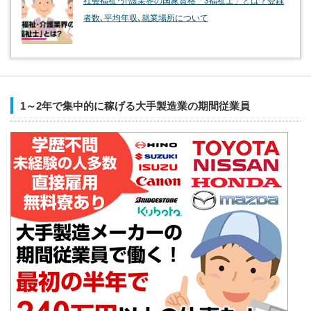
社会福祉･介護業界の国家資格「3福祉士」とは？登録
者数､平均年収､就業場所について
1～2年で集中的に稼げる大手製造業の期間従業員