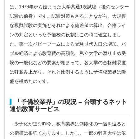
は、1979年から始まった大学共通1次試験（後のセンター
試験の前身）です。試験対策もさることながら、大規模
な模擬試験の実施とそれによる偏差値の算出、合格ライ
ンの判定といった予備校の役割はこの時に確立しまし
た。第一次ベビーブームによる受験世代人口の増加、バ
ブル経済による教育費の高額化、私立大学の滑り止め受
験の一般化などの要素が相まって、各大学の合格難易度
は軒並み上がり、それと比例するように予備校業界は隆
盛を極めたのです。
「予備校業界」の現況 – 台頭するネット
通信教育サービス
少子化が進む昨今、教育業界は斜陽化の一途を辿ると
の指摘は根強くあります。しかし、一部の難関大学は依