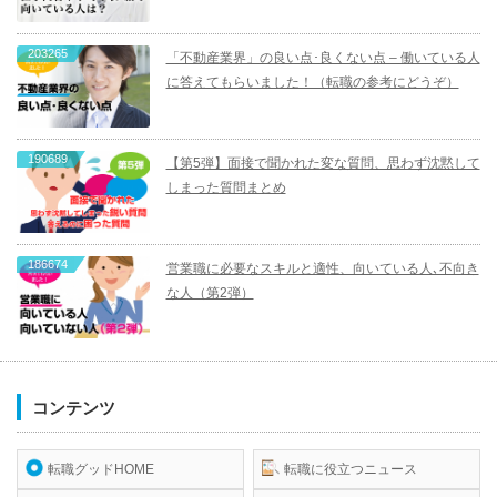
203265
「不動産業界」の良い点･良くない点 – 働いている人
に答えてもらいました！（転職の参考にどうぞ）
190689
【第5弾】面接で聞かれた変な質問、思わず沈黙して
しまった質問まとめ
186674
営業職に必要なスキルと適性、向いている人､不向き
な人（第2弾）
コンテンツ
転職グッドHOME
転職に役立つニュース