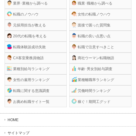
業界･業種から調べる
職業･職種から調べる
転職のノウハウ
女性の転職ノウハウ
元採用担当が教える
面接で困った質問集
20代の転職を考える
転職の良い点悪い点
転職体験談成功失敗
転職で注意すべきこと
CA客室乗務員物語
商社ウーマン転職物語
業種別給与ランキング
年齢･男女別給与調査
女性の雇用ランキング
業種離職率ランキング
転職に関する意識調査
労働時間ランキング
お薦め転職サイト一覧
稼ぐ！期間工グッド
HOME
サイトマップ