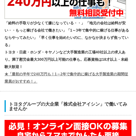
「給料の手取りが少なくて嫌になっている・・」 「地元の会社は給料が安
い・・もっと稼げる会社で働きたい」「1～3年で集中的に稼げる仕事がある
ならやってみたい」「早く仕事を始めたいのに、なかなか決まらず焦ってい
る」
トヨタ・日産・ホンダ・キヤノンなど大手製造業の工場40社以上の求人あ
り。満了慰労金最大300万円以上可能の仕事も。応募資格は18才以上・未経
験大歓迎！
★「最初の半年で240万円も！1～2年で集中的に稼げる大手製造業の期間従
業員がおすすめ！」
トヨタグループの大企業「株式会社アイシン」で働いてみ
ませんか