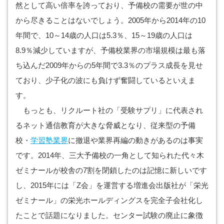
然として高い倍率を誇っており、予備校の需要が世の中
から尽きることはないでしょう。2005年から2014年の10
年間で、10～14歳の人口は5.3％、15～19歳の人口は
8.9％減少していますが、予備校業界の市場規模は最も落
ち込んだ2009年からの5年間で3.3％のプラス成長を見せ
ており、少子化の波にも負けず奮闘しているといえま
す。
もっとも、リクルート社の「受験サプリ」に代表され
るネット通信教育が大きな脅威となり、従来型の予備
校・
学習塾業界
に撤退や業界再編の動きがあるのは事実
です。2014年、三大予備校の一角として知られた代々木
ゼミナールが校舎の7割を閉鎖したのは記憶に新しいです
し、2015年には「Z会」を運営する増進会出版社が「栄光
ゼミナール」の栄光ホールディングスを完全子会社化し
たことで話題になりました。センター試験の廃止に象徴