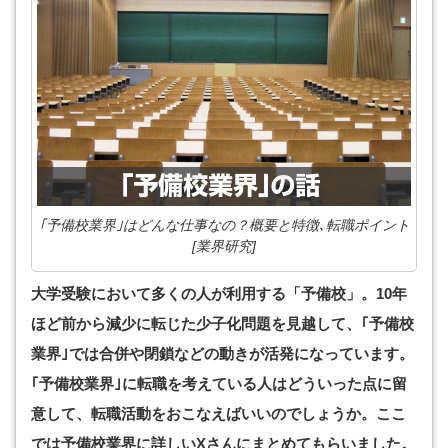
｢予備校業界｣はどんな仕事なの？概要と特徴､転職ポイント
[業界研究]
大学受験において多くの人が利用する「予備校」。10年
ほど前から減少に転じた少子化問題を見越して、｢予備校
業界｣では合併や閉鎖などの動きが活発になっています。
｢予備校業界｣に転職を考えている人はどういった点に留
意して、転職活動をおこなえばいいのでしょうか。ここ
では予備校業界に詳しいXさんにまとめてもらいました。