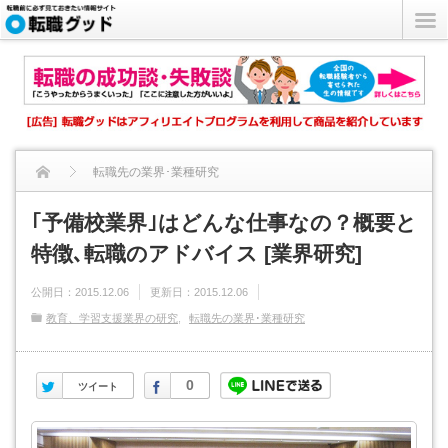
転職先の業界･業種研究
｢予備校業界｣はどんな仕事なの？概要と特徴､転職のアドバイス...
｢予備校業界｣はどんな仕事なの？概要と
特徴､転職のアドバイス [業界研究]
公開日：
2015.12.06
更新日：
2015.12.06
教育、学習支援業界の研究
転職先の業界･業種研究
Twitter
Facebook
0
ツイート