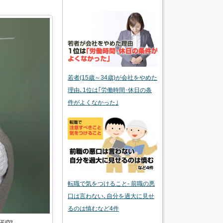
若者(15歳～34歳)が会社をやめた
理由､1位は｢労働時間･休日の条
件がよくなかった｣
転職で気をつけること- 前職の悪
口は言わない､自分を過大に見せ
るのは慎むなど4件
究]