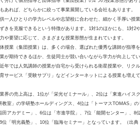
く分けて個別指導と団体指導（集団授業）の2つの授業形態があり
もあれば、どちらかに絞って事業展開している会社もあります。
供一人ひとりの学力レベルや志望校に合わせた、細かく手厚い授
ずきを克服できるという特徴があります。1対1のほかにも、1対2や、
力や要望に応じて、さまざまな授業形態が生まれています。
体授業（集団授業）は、多くの場合、選ばれた優秀な講師が指導
業が期待できるほか、生徒同士が競い合いながら学力が向上して
近年では人気講師の授業が自宅から受けられる衛星授業や、リク
育サービス「受験サプリ」などインターネットによる授業も増え
業界の売上高は、1位が「栄光ゼミナール」、2位は「東進ハイス
研教室」の学研塾ホールディングス、4位は「トーマスTOMAS」
稲田アカデミー」、6位は「市進学院」、7位「能開センター」、8
9位「明光義塾」、10位「臨海セミナー」となっています。（出典