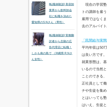
現在の学習塾
[転職体験談] 美容卸
業界から飲料卸会
トの講師を雇う
社に転職を決めた
雇用ではなくま
愛知県のS.Nさん（男性）
去のアルバイト
[転職体験談] 実務翻
「民間給与実態
訳者から念願の広
平均年収は50
告代理店に転職！
しかも南の島で （沖縄県 R.Nさ
は良い方です。
ん女性）
就業形態は、基
いるので当然と
ことのできる、
正社員として働
チや生徒を集め
とはいっても塾
はいえ、生徒と