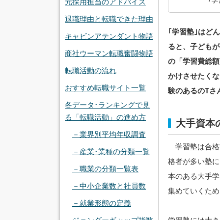
元採用担当のアドバイス
退職理由と転職できた理由
｢学習塾｣はど
キャビンアテンダント物語
ると、子どもが
商社ウーマン転職奮闘物語
の「学習費総額
転職活動の流れ
かけさせたくな
おすすめ転職サイト一覧
験のあるのTさ
各データ･ランキングで見
る「転職活動」の進め方
大手資本
－業界別平均年収調査
学習塾は合格
－産業･業種の分類一覧
格者が多い塾に
－職業の分類一覧表
本のある大手学
－中小企業数と社員数
集めていくため
－就業形態の定義