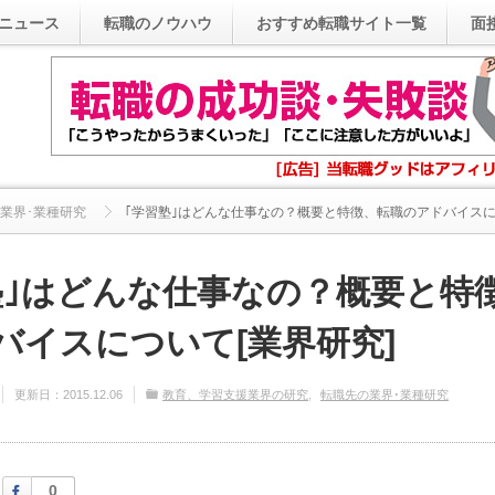
ニュース
転職のノウハウ
おすすめ転職サイト一覧
面
業界･業種研究
｢学習塾｣はどんな仕事なの？概要と特徴、転職のアドバイスにつ
塾｣はどんな仕事なの？概要と特
バイスについて[業界研究]
更新日：
2015.12.06
教育、学習支援業界の研究
転職先の業界･業種研究
Facebook
0