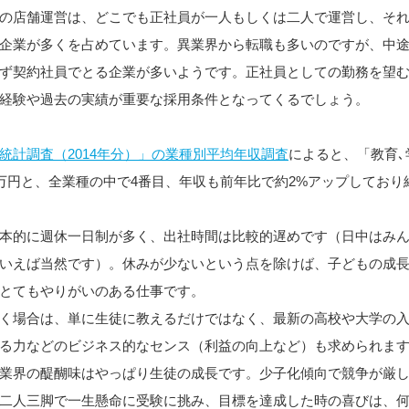
の店舗運営は、どこでも正社員が一人もしくは二人で運営し、それ
企業が多くを占めています。異業界から転職も多いのですが、中
ず契約社員でとる企業が多いようです。正社員としての勤務を望
経験や過去の実績が重要な採用条件となってくるでしょう。
統計調査（2014年分）」の業種別平均年収調査
によると、「教育､
7万円と、全業種の中で4番目、年収も前年比で約2%アップしており
本的に週休一日制が多く、出社時間は比較的遅めです（日中はみ
いえば当然です）。休みが少ないという点を除けば、子どもの成
とてもやりがいのある仕事です。
く場合は、単に生徒に教えるだけではなく、最新の高校や大学の
る力などのビジネス的なセンス（利益の向上など）も求められま
業界の醍醐味はやっぱり生徒の成長です。少子化傾向で競争が厳
二人三脚で一生懸命に受験に挑み、目標を達成した時の喜びは、