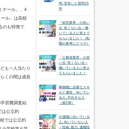
問､苦笑した質問15
件
ミナール」、4
クール」は高校
162810
「卸売業界」の良い
るのも特徴で
点･良くない点 – 働
いている人に答えて
もらいました！（転
職の参考にどうぞ）
155932
「公務員業界」の良
い点･良くない点 –
子ども一人当たり
働いている人に答え
てもらいました！
ばらくの間は成長
154779
事務職に必要なスキ
ルと適性、向いてい
る人､不向きな人
の学習費調査結
（第2弾）
校では公立約
144416
介護職に向いている
等学校では公立約
人､向いていない人
－性格､能力､適職性
私立小学校第６学