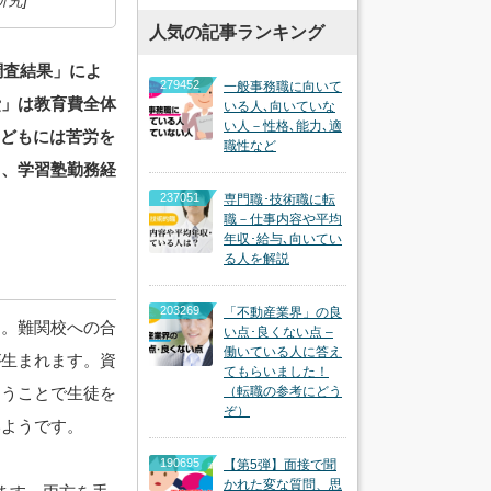
人気の記事ランキング
調査結果」によ
279452
一般事務職に向いて
費」は教育費全体
いる人､向いていな
い人－性格､能力､適
子どもには苦労を
職性など
て、学習塾勤務経
237051
専門職･技術職に転
職－仕事内容や平均
年収･給与､向いてい
る人を解説
203269
「不動産業界」の良
。難関校への合
い点･良くない点 –
働いている人に答え
が生まれます。資
てもらいました！
なうことで生徒を
（転職の参考にどう
ぞ）
いようです。
190695
【第5弾】面接で聞
かれた変な質問、思