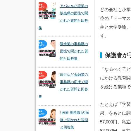
アパレル小売業の
どの会社も小学
販売職の面接で聞
位の「トーマス
かれた質問と回答
生と大学受験、
集
す。
製造業の事務職の
面接で聞かれた質
保護者が
問と回答集
「なるべく子ど
銀行など金融業の
にかける教育関
事務職の面接で聞
を続ける業種で
かれた質問と回答
集
たとえば「学習
果」をもとに調べ
｢医療 事務職｣の面
接で聞かれた質問
57,000円、
と回答集
82,000円，