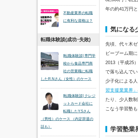
年の約41万円
不動産業界の転職
に有利な資格は？
気になる
転職体験談(成功･失敗)
先頃、代々木ゼ
ビーブーム期に
[転職体験談] 専門学
2013（平成
校から食品専門商
で落ち込んでい
社の営業職に転職
したR.Nさん（女性）のケース
少子化による人
習支援業業界」
[転職体験談] クレジ
たり、少人数制
ットカード会社に
こなう学習塾も
転職したY.Sさん
（男性）のケース （内定辞退の
話も）
学習塾業