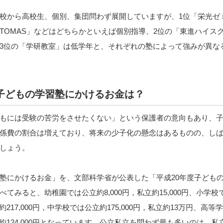
校から高校生、個別、集団問わず展開していますが、1位「栄光ゼ
TOMAS」などはどちらかといえば個別指導、2位の「東進ハイス
3位の「学研教室」は低学年と、それぞれの塾によって強みが異な
子どもの学習塾にかけるお金は？
もには受験の苦労をさせたくない」という保護者の意向もあり、
係費の割合は増えており、将来の少子化の懸念はあるものの、し
しょう。
塾にかけるお金」を、文部科学省が公表した「平成20年度子ども
てみると、幼稚園では公立約8,000円，私立約15,000円、小学
私立約217,000円，中学校では公立約175,000円，私立約13万円、高
私立約124,000円となっています。公立私立を問わず最も多いのは、