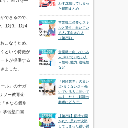
ます。両方を手
わず沈黙してしまっ
た質問まとめ
業ができるので、
186677
営業職に必要なスキ
1対3、1対4
ルと適性、向いてい
る人､不向きな人
（第2弾）
をおこなうため、
いくという特徴が
181705
営業職に向いている
人､向いていない人
ルートが提供する
－性格､能力､適職性
など
てきました。
177977
「保険業界」の良い
クール」のナガ
点･良くない点 – 働
いている人に聞いて
のリソー教育企
みました！（転職の
参考にどうぞ）
位「さなる個別
：学習塾白書
173996
【第2弾】面接で聞
かれた､思わず沈黙
してしまった鋭い質