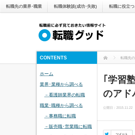
転職先の業界･職業
転職体験談(成功･失敗)
転職に役立つ
CONTENTS
転職先の
ホーム
｢学習
業界･業種から調べる
のアド
－看護師業界の転職
職業･職種から調べる
公開日：
2015.11.22
－事務職に転職
－販売職･営業職に転職
Twitter
ツイート