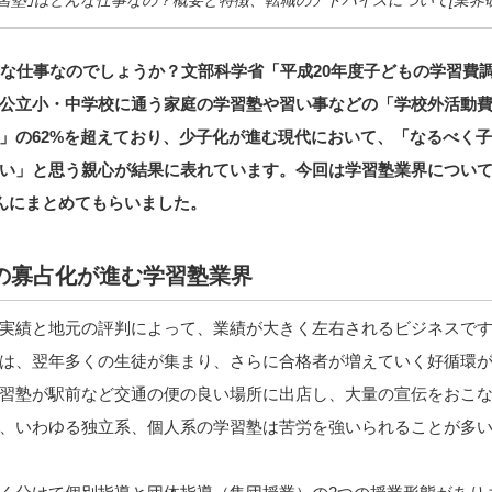
んな仕事なのでしょうか？文部科学省「平成20年度子どもの学習費
公立小・中学校に通う家庭の学習塾や習い事などの「学校外活動
」の62%を超えており、少子化が進む現代において、「なるべく
い」と思う親心が結果に表れています。今回は学習塾業界につい
んにまとめてもらいました。
の寡占化が進む学習塾業界
実績と地元の評判によって、業績が大きく左右されるビジネスです
は、翌年多くの生徒が集まり、さらに合格者が増えていく好循環
習塾が駅前など交通の便の良い場所に出店し、大量の宣伝をおこ
、いわゆる独立系、個人系の学習塾は苦労を強いられることが多