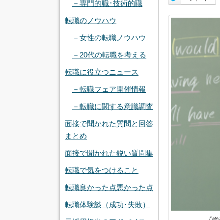
－専門的職･技術的職
転職のノウハウ
－女性の転職ノウハウ
－20代の転職を考える
転職に役立つニュース
－転職フェア開催情報
－転職に関する意識調査
面接で聞かれた質問と回答
まとめ
面接で聞かれた鋭い質問集
転職で気をつけること
転職良かった点悪かった点
転職体験談（成功･失敗）
｢