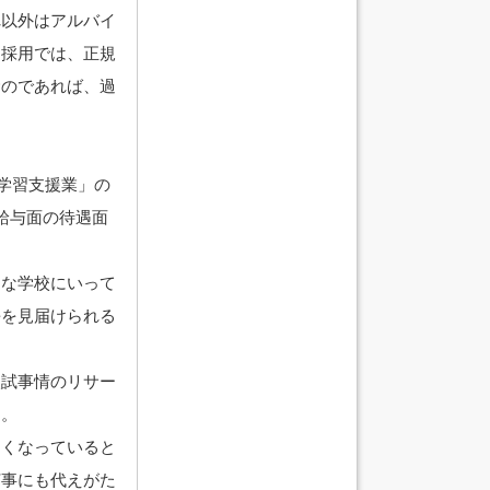
以外はアルバイ
途採用では、正規
むのであれば、過
学習支援業」の
給与面の待遇面
んな学校にいって
長を見届けられる
入試事情のリサー
す。
しくなっていると
何事にも代えがた