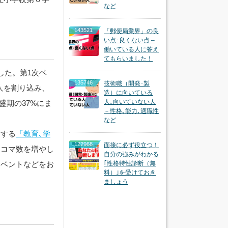
など
143521
「郵便局業界」の良
い点･良くない点 –
働いている人に答え
てもらいました！
した。第1次ベ
135746
技術職（開発･製
万人を割り込み、
造）に向いている
人､向いていない人
盛期の37%にま
－性格､能力､適職性
など
とする
「教育､学
122968
面接に必ず役立つ！
、コマ数を増やし
自分の強みがわかる
イベントなどをお
｢性格特性診断（無
料）｣を受けておき
ましょう