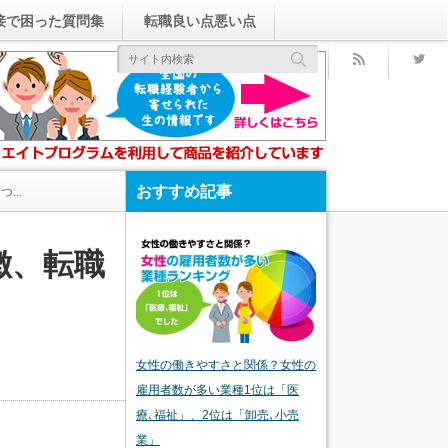
接で困った質問集
転職良い点悪い点
rss
おすすめ記事
...
徴、転職
女性の働きやすさと関係？女性の
雇用者数が多い業種1位は「医
療､福祉」、2位は「卸売､小売
業」