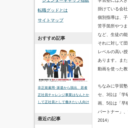
学習塾には大き
ジェンダーギャップ指数
掛けている会社
転職グッドとは
個別指導は、子
サイトマップ
苦手箇所やつま
など、生徒の能
おすすめ記事
それに対して団
レベルの高い授
あります。また
動画を使った教
ちなみに学習塾
非正規雇用･派遣から脱出、若者
セ、3位は「学
正社員チャレンジ事業はなんとか
して正社員として働きたい人向け
画、5位は「早
パートナー」、
最近の記事
2014）