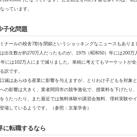
となっています。
少子化問題
ミナールの校舎7割を閉鎖というショッキングなニュースもありま
は出生数が約270万人だったものが、1975（昭和50）年には200
25）年には102万人にまで減りました。単純に考えてもマーケットが全
る訳です。
口減はあらゆる産業に影響を与えますが、とりわけ子どもを対象
への影響は大きく、業者間同市の競争激化で、授業料を下げたり
をうたったり、また最近では無料体験や講習会無料、理科実験や
登場しているようです。（参照：京葉学舎）
界に転職するなら