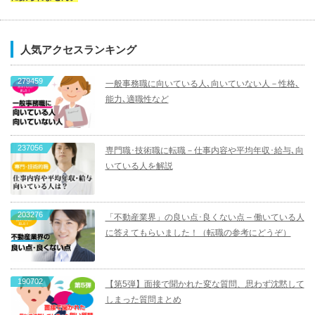
人気アクセスランキング
279459
一般事務職に向いている人､向いていない人－性格､
能力､適職性など
237056
専門職･技術職に転職－仕事内容や平均年収･給与､向
いている人を解説
203276
「不動産業界」の良い点･良くない点 – 働いている人
に答えてもらいました！（転職の参考にどうぞ）
190702
【第5弾】面接で聞かれた変な質問、思わず沈黙して
しまった質問まとめ