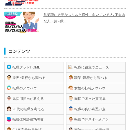
186682
営業職に必要なスキルと適性、向いている人､不向き
な人（第2弾）
コンテンツ
転職グッドHOME
転職に役立つニュース
業界･業種から調べる
職業･職種から調べる
転職のノウハウ
女性の転職ノウハウ
元採用担当が教える
面接で困った質問集
20代の転職を考える
転職の良い点悪い点
転職体験談成功失敗
転職で注意すべきこと
CA客室乗務員物語
商社ウーマン転職物語