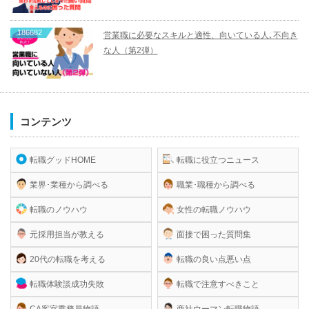
186682
営業職に必要なスキルと適性、向いている人､不向き
な人（第2弾）
コンテンツ
転職グッドHOME
転職に役立つニュース
業界･業種から調べる
職業･職種から調べる
転職のノウハウ
女性の転職ノウハウ
元採用担当が教える
面接で困った質問集
20代の転職を考える
転職の良い点悪い点
転職体験談成功失敗
転職で注意すべきこと
CA客室乗務員物語
商社ウーマン転職物語