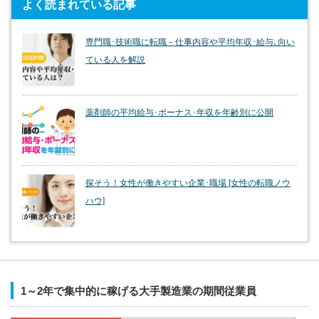
よく読まれている記事
専門職･技術職に転職－仕事内容や平均年収･給与､向い
ている人を解説
薬剤師の平均給与･ボーナス･年収を年齢別に公開
探そう！女性が働きやすい企業･職場 [女性の転職ノウ
ハウ]
1～2年で集中的に稼げる大手製造業の期間従業員