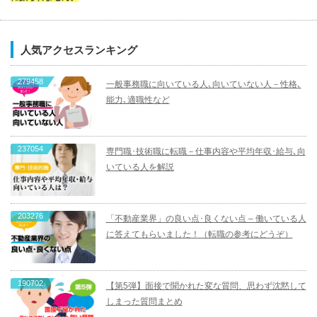
人気アクセスランキング
279458
一般事務職に向いている人､向いていない人－性格､
能力､適職性など
237054
専門職･技術職に転職－仕事内容や平均年収･給与､向
いている人を解説
203276
「不動産業界」の良い点･良くない点 – 働いている人
に答えてもらいました！（転職の参考にどうぞ）
190702
【第5弾】面接で聞かれた変な質問、思わず沈黙して
しまった質問まとめ