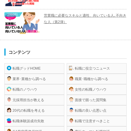
186681
営業職に必要なスキルと適性、向いている人､不向き
な人（第2弾）
コンテンツ
転職グッドHOME
転職に役立つニュース
業界･業種から調べる
職業･職種から調べる
転職のノウハウ
女性の転職ノウハウ
元採用担当が教える
面接で困った質問集
20代の転職を考える
転職の良い点悪い点
転職体験談成功失敗
転職で注意すべきこと