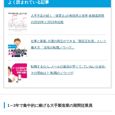
よく読まれている記事
人手不足が続く「保育士｣の有効求人倍率-各都道府県
の2016年と2015年比較
仕事と家庭､介護の両立ができる「限定正社員」という
働き方 「女性の転職ノウハウ」
転職するなら､メールの返信が早くて､ていねいな会社-
その理由は？ [転職のノウハウ]
1～2年で集中的に稼げる大手製造業の期間従業員