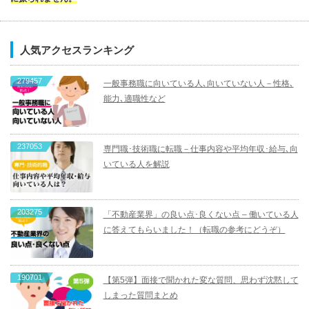
人気アクセスランキング
279457
一般事務職に向いている人､向いていない人－性格､
能力､適職性など
237053
専門職･技術職に転職－仕事内容や平均年収･給与､向
いている人を解説
203275
「不動産業界」の良い点･良くない点 – 働いている人
に答えてもらいました！（転職の参考にどうぞ）
190701
【第5弾】面接で聞かれた変な質問、思わず沈黙して
しまった質問まとめ