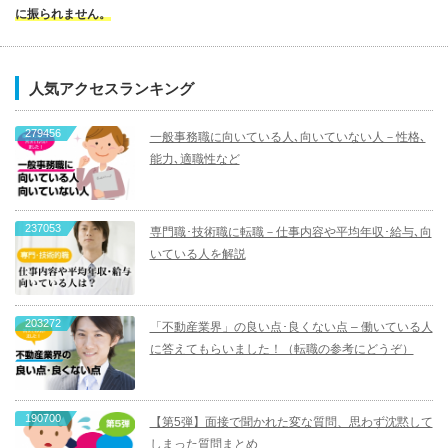
に振られません。
人気アクセスランキング
279456
一般事務職に向いている人､向いていない人－性格､
能力､適職性など
237053
専門職･技術職に転職－仕事内容や平均年収･給与､向
いている人を解説
203272
「不動産業界」の良い点･良くない点 – 働いている人
に答えてもらいました！（転職の参考にどうぞ）
190700
【第5弾】面接で聞かれた変な質問、思わず沈黙して
しまった質問まとめ