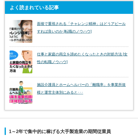
よく読まれている記事
面接で重視される「チャレンジ精神」はどうアピール
すれば良いのか [転職のノウハウ]
仕事と家庭の両立を諦めたくなったときの対処方法 [女
性の転職ノウハウ]
施設介護員とホームヘルパーの「離職率」を事業所規
模と運営主体別にみると･･･
1～2年で集中的に稼げる大手製造業の期間従業員