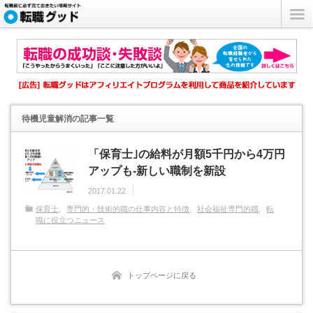
待機児童解消
の記事一覧
「保育士｣の給料が月額5千円から4万円
アップも-新しい職制を新設
2017.01.22
保育士
専門的・技術的職の仕事内容と特徴
社会福祉専門的職
転
職に役立つニュース
トップページに戻る