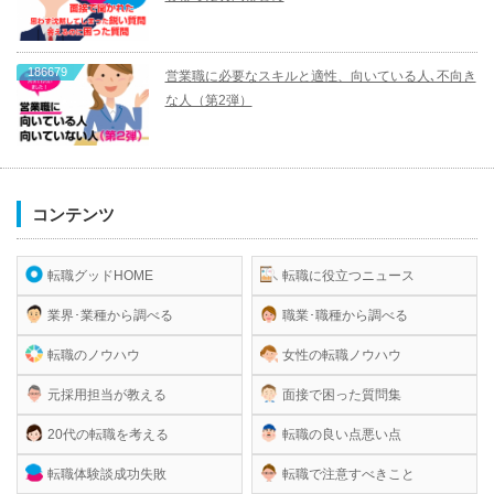
186679
営業職に必要なスキルと適性、向いている人､不向き
な人（第2弾）
コンテンツ
転職グッドHOME
転職に役立つニュース
業界･業種から調べる
職業･職種から調べる
転職のノウハウ
女性の転職ノウハウ
元採用担当が教える
面接で困った質問集
20代の転職を考える
転職の良い点悪い点
転職体験談成功失敗
転職で注意すべきこと