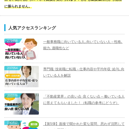
に振られません。
人気アクセスランキング
279458
一般事務職に向いている人､向いていない人－性格､
能力､適職性など
237054
専門職･技術職に転職－仕事内容や平均年収･給与､向
いている人を解説
203276
「不動産業界」の良い点･良くない点 – 働いている人
に答えてもらいました！（転職の参考にどうぞ）
190702
【第5弾】面接で聞かれた変な質問、思わず沈黙して