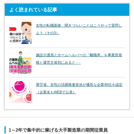
よく読まれている記事
女性の転職面接：聞きづらいことはこうやって質問し
よう（その3）
施設介護員とホームヘルパーの「離職率」を事業所規
模と運営主体別にみると･･･
厚労省、女性の活躍推進状況が優良な企業46社を認定
（企業名もWEBで公表）
1～2年で集中的に稼げる大手製造業の期間従業員