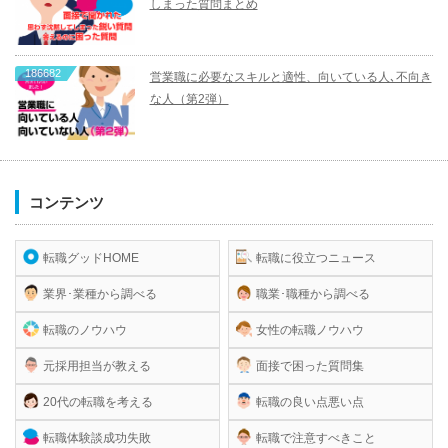
しまった質問まとめ
186682
営業職に必要なスキルと適性、向いている人､不向き
な人（第2弾）
コンテンツ
転職グッドHOME
転職に役立つニュース
業界･業種から調べる
職業･職種から調べる
転職のノウハウ
女性の転職ノウハウ
元採用担当が教える
面接で困った質問集
20代の転職を考える
転職の良い点悪い点
転職体験談成功失敗
転職で注意すべきこと