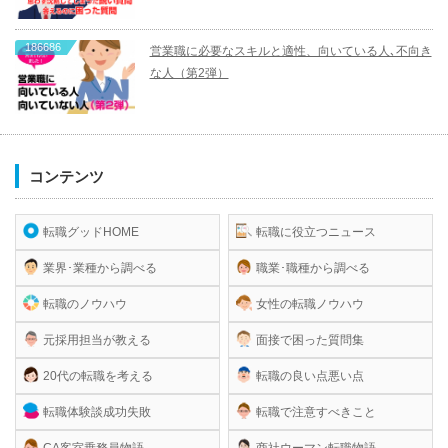
186686
営業職に必要なスキルと適性、向いている人､不向き
な人（第2弾）
コンテンツ
転職グッドHOME
転職に役立つニュース
業界･業種から調べる
職業･職種から調べる
転職のノウハウ
女性の転職ノウハウ
元採用担当が教える
面接で困った質問集
20代の転職を考える
転職の良い点悪い点
転職体験談成功失敗
転職で注意すべきこと
CA客室乗務員物語
商社ウーマン転職物語