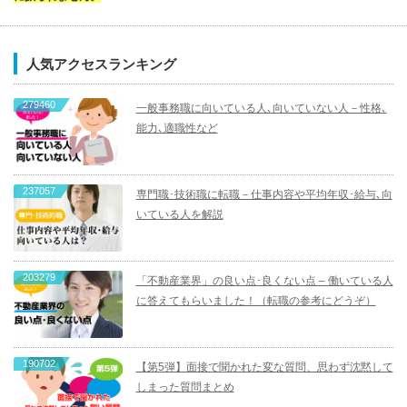
人気アクセスランキング
279460
一般事務職に向いている人､向いていない人－性格､
能力､適職性など
237057
専門職･技術職に転職－仕事内容や平均年収･給与､向
いている人を解説
203279
「不動産業界」の良い点･良くない点 – 働いている人
に答えてもらいました！（転職の参考にどうぞ）
190702
【第5弾】面接で聞かれた変な質問、思わず沈黙して
しまった質問まとめ