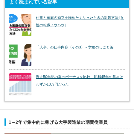
よく読まれている記事
仕事と家庭の両立を諦めたくなったときの対処方法 [女
性の転職ノウハウ]
「人事」の仕事内容〈その3〉－労務のしごと編
過去50年間の夏のボーナスを比較、昭和45年の賞与は
わずか13万円だった
1～2年で集中的に稼げる大手製造業の期間従業員