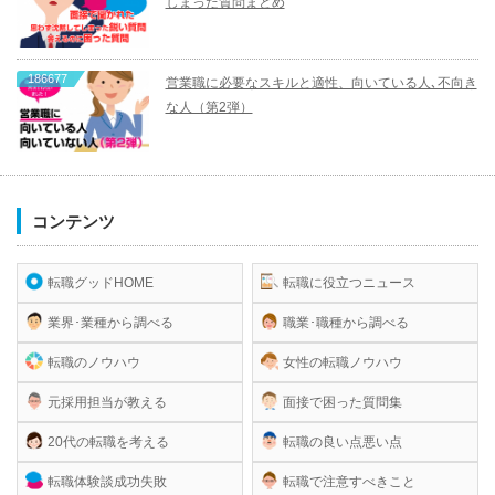
しまった質問まとめ
186677
営業職に必要なスキルと適性、向いている人､不向き
な人（第2弾）
コンテンツ
転職グッドHOME
転職に役立つニュース
業界･業種から調べる
職業･職種から調べる
転職のノウハウ
女性の転職ノウハウ
元採用担当が教える
面接で困った質問集
20代の転職を考える
転職の良い点悪い点
転職体験談成功失敗
転職で注意すべきこと