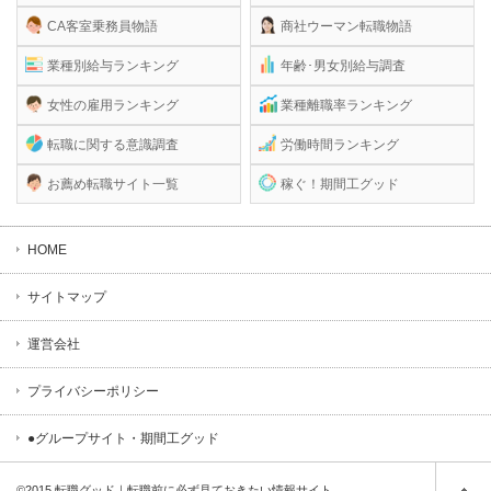
CA客室乗務員物語
商社ウーマン転職物語
業種別給与ランキング
年齢･男女別給与調査
女性の雇用ランキング
業種離職率ランキング
転職に関する意識調査
労働時間ランキング
お薦め転職サイト一覧
稼ぐ！期間工グッド
HOME
サイトマップ
運営会社
プライバシーポリシー
●グループサイト・期間工グッド
©2015
転職グッド｜転職前に必ず見ておきたい情報サイト