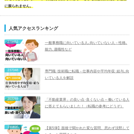
に振られません。
人気アクセスランキング
279452
一般事務職に向いている人､向いていない人－性格､
能力､適職性など
237048
専門職･技術職に転職－仕事内容や平均年収･給与､向
いている人を解説
203269
「不動産業界」の良い点･良くない点 – 働いている人
に答えてもらいました！（転職の参考にどうぞ）
190695
【第5弾】面接で聞かれた変な質問、思わず沈黙して