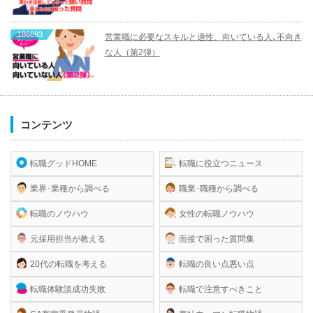
186693
営業職に必要なスキルと適性、向いている人､不向き
な人（第2弾）
コンテンツ
転職グッドHOME
転職に役立つニュース
業界･業種から調べる
職業･職種から調べる
転職のノウハウ
女性の転職ノウハウ
元採用担当が教える
面接で困った質問集
20代の転職を考える
転職の良い点悪い点
転職体験談成功失敗
転職で注意すべきこと