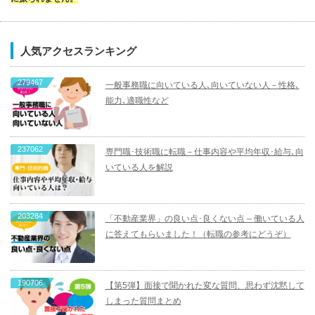
人気アクセスランキング
279467
一般事務職に向いている人､向いていない人－性格､
能力､適職性など
237062
専門職･技術職に転職－仕事内容や平均年収･給与､向
いている人を解説
203284
「不動産業界」の良い点･良くない点 – 働いている人
に答えてもらいました！（転職の参考にどうぞ）
190706
【第5弾】面接で聞かれた変な質問、思わず沈黙して
しまった質問まとめ