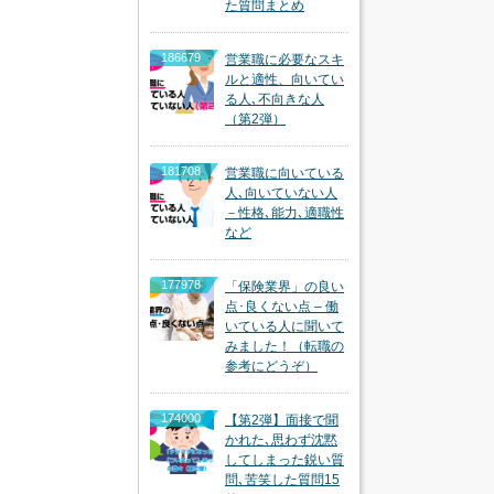
た質問まとめ
186679
営業職に必要なスキ
ルと適性、向いてい
る人､不向きな人
（第2弾）
181708
営業職に向いている
人､向いていない人
－性格､能力､適職性
など
177978
「保険業界」の良い
点･良くない点 – 働
いている人に聞いて
みました！（転職の
参考にどうぞ）
174000
【第2弾】面接で聞
かれた､思わず沈黙
してしまった鋭い質
問､苦笑した質問15