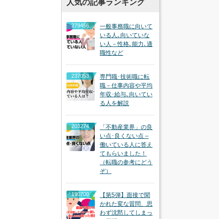
人気の記事ランキング
279456
一般事務職に向いて
いる人､向いていな
い人－性格､能力､適
職性など
237053
専門職･技術職に転
職－仕事内容や平均
年収･給与､向いてい
る人を解説
203274
「不動産業界」の良
い点･良くない点 –
働いている人に答え
てもらいました！
（転職の参考にどう
ぞ）
190700
【第5弾】面接で聞
かれた変な質問、思
わず沈黙してしまっ