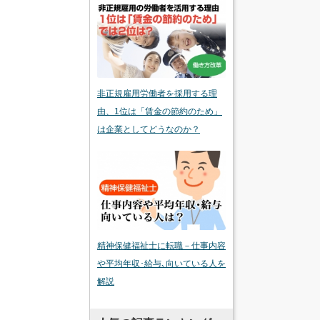
非正規雇用労働者を採用する理
由、1位は「賃金の節約のため」
は企業としてどうなのか？
精神保健福祉士に転職－仕事内容
や平均年収･給与､向いている人を
解説