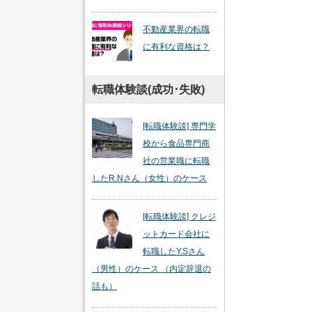
不動産業界の転職
に有利な資格は？
転職体験談(成功･失敗)
[転職体験談] 専門学
校から食品専門商
社の営業職に転職
したR.Nさん（女性）のケース
[転職体験談] クレジ
ットカード会社に
転職したY.Sさん
（男性）のケース （内定辞退の
話も）