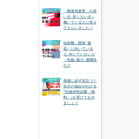
143525
「郵便局業界」の良
い点･良くない点 –
働いている人に答え
てもらいました！
135750
技術職（開発･製
造）に向いている
人､向いていない人
－性格､能力､適職性
など
122970
面接に必ず役立つ！
自分の強みがわかる
｢性格特性診断（無
料）｣を受けておき
ましょう