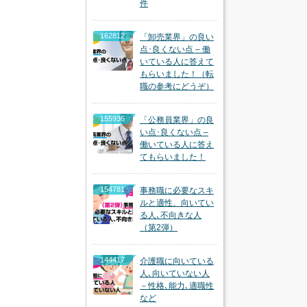
件
162812
「卸売業界」の良い
点･良くない点 – 働
いている人に答えて
もらいました！（転
職の参考にどうぞ）
155936
「公務員業界」の良
い点･良くない点 –
働いている人に答え
てもらいました！
154781
事務職に必要なスキ
ルと適性、向いてい
る人､不向きな人
（第2弾）
144417
介護職に向いている
人､向いていない人
－性格､能力､適職性
など