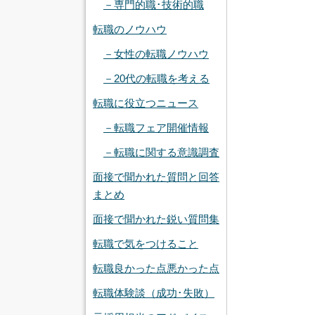
－専門的職･技術的職
転職のノウハウ
－女性の転職ノウハウ
－20代の転職を考える
転職に役立つニュース
－転職フェア開催情報
－転職に関する意識調査
面接で聞かれた質問と回答
まとめ
面接で聞かれた鋭い質問集
転職で気をつけること
転職良かった点悪かった点
転職体験談（成功･失敗）