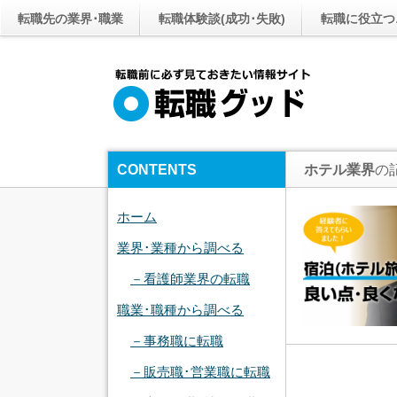
転職先の業界･職業
転職体験談(成功･失敗)
転職に役立つ
CONTENTS
ホテル業界
の
ホーム
業界･業種から調べる
－看護師業界の転職
職業･職種から調べる
－事務職に転職
－販売職･営業職に転職