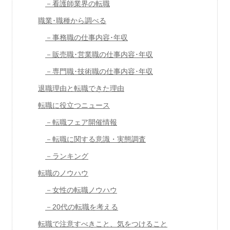
－看護師業界の転職
職業･職種から調べる
－事務職の仕事内容･年収
－販売職･営業職の仕事内容･年収
－専門職･技術職の仕事内容･年収
退職理由と転職できた理由
転職に役立つニュース
－転職フェア開催情報
－転職に関する意識・実態調査
－ランキング
転職のノウハウ
－女性の転職ノウハウ
－20代の転職を考える
転職で注意すべきこと、気をつけること