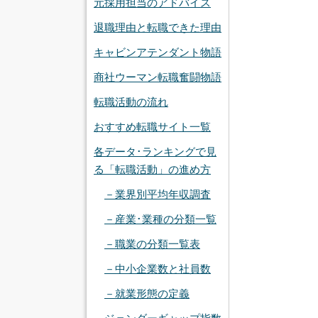
元採用担当のアドバイス
退職理由と転職できた理由
キャビンアテンダント物語
商社ウーマン転職奮闘物語
転職活動の流れ
おすすめ転職サイト一覧
各データ･ランキングで見
る「転職活動」の進め方
－業界別平均年収調査
－産業･業種の分類一覧
－職業の分類一覧表
－中小企業数と社員数
－就業形態の定義