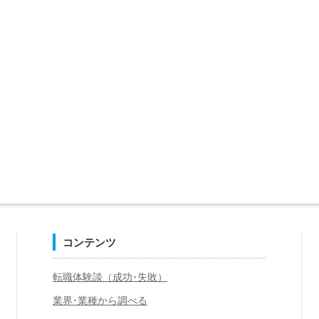
コンテンツ
転職体験談（成功･失敗）
業界･業種から調べる