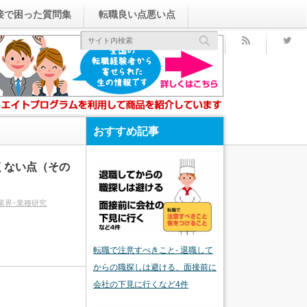
接で困った質問集
転職良い点悪い点
rss
おすすめ記事
くない点（その
業界･業種研究
転職で注意すべきこと- 退職して
からの職探しは避ける、面接前に
会社の下見に行くなど4件