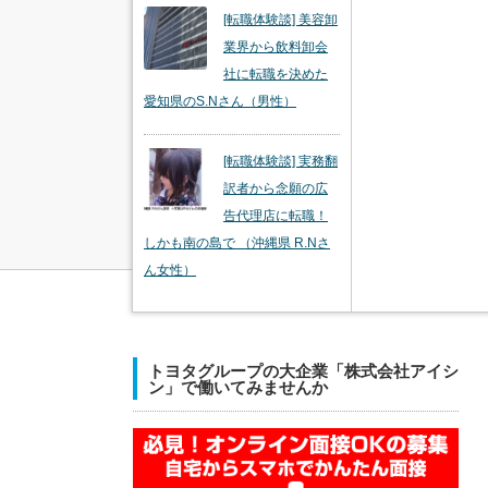
[転職体験談] 美容卸
業界から飲料卸会
社に転職を決めた
愛知県のS.Nさん（男性）
[転職体験談] 実務翻
訳者から念願の広
告代理店に転職！
しかも南の島で （沖縄県 R.Nさ
ん女性）
トヨタグループの大企業「株式会社アイシ
ン」で働いてみませんか