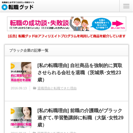
ブラック企業
の記事一覧
[私の転職理由] 自社商品を強制的に買取
させられる会社を退職（茨城県･女性23
歳）
2016.09.13
退職理由と転職できた理由
[私の転職理由] 前職の介護職がブラック
過ぎて､学習塾講師に転職（大阪･女性29
歳）