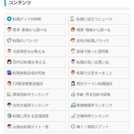
コンテンツ
転職グッドHOME
転職に役立つニュース
業界･業種から調べる
職業･職種から調べる
転職のノウハウ
女性の転職ノウハウ
元採用担当が教える
面接で困った質問集
20代の転職を考える
転職の良い点悪い点
転職体験談成功失敗
転職で注意すべきこと
CA客室乗務員物語
商社ウーマン転職物語
業種別給与ランキング
年齢･男女別給与調査
女性の雇用ランキング
業種離職率ランキング
転職に関する意識調査
労働時間ランキング
お薦め転職サイト一覧
稼ぐ！期間工グッド