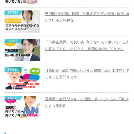
237052
専門職･技術職に転職－仕事内容や平均年収･給与､向
いている人を解説
203269
「不動産業界」の良い点･良くない点 – 働いている人
に答えてもらいました！（転職の参考にどうぞ）
190696
【第5弾】面接で聞かれた変な質問、思わず沈黙して
しまった質問まとめ
186679
営業職に必要なスキルと適性、向いている人､不向き
な人（第2弾）