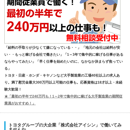
「給料の手取りが少なくて嫌になっている・・」 「地元の会社は給料が安
い・・もっと稼げる会社で働きたい」「1～3年で集中的に稼げる仕事がある
ならやってみたい」「早く仕事を始めたいのに、なかなか決まらず焦ってい
る」
トヨタ・日産・ホンダ・キヤノンなど大手製造業の工場40社以上の求人あ
り。満了慰労金最大300万円以上可能の仕事も。応募資格は18才以上・未経
験大歓迎！
★「最初の半年で240万円も！1～2年で集中的に稼げる大手製造業の期間従
業員がおすすめ！」
トヨタグループの大企業「株式会社アイシン」で働いてみ
ませんか