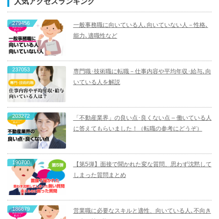
人気アクセスランキング
279456
一般事務職に向いている人､向いていない人－性格､
能力､適職性など
237053
専門職･技術職に転職－仕事内容や平均年収･給与､向
いている人を解説
203272
「不動産業界」の良い点･良くない点 – 働いている人
に答えてもらいました！（転職の参考にどうぞ）
190700
【第5弾】面接で聞かれた変な質問、思わず沈黙して
しまった質問まとめ
186679
営業職に必要なスキルと適性、向いている人､不向き