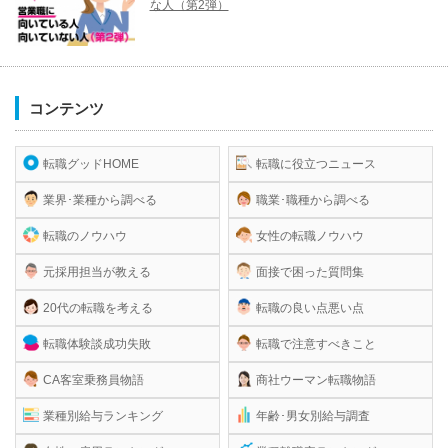
な人（第2弾）
コンテンツ
転職グッドHOME
転職に役立つニュース
業界･業種から調べる
職業･職種から調べる
転職のノウハウ
女性の転職ノウハウ
元採用担当が教える
面接で困った質問集
20代の転職を考える
転職の良い点悪い点
転職体験談成功失敗
転職で注意すべきこと
CA客室乗務員物語
商社ウーマン転職物語
業種別給与ランキング
年齢･男女別給与調査