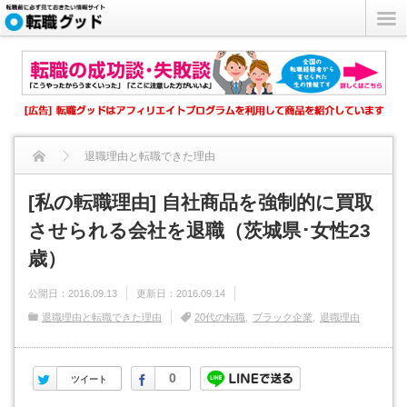
退職理由と転職できた理由
[私の転職理由] 自社商品を強制的に買取させられる会社を退職...
[私の転職理由] 自社商品を強制的に買取
させられる会社を退職（茨城県･女性23
歳）
公開日：
2016.09.13
更新日：
2016.09.14
退職理由と転職できた理由
20代の転職
ブラック企業
退職理由
Twitter
Facebook
0
ツイート