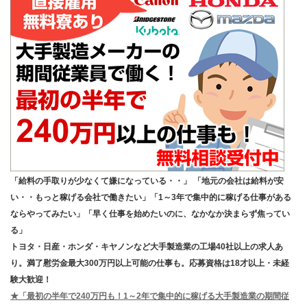
「給料の手取りが少なくて嫌になっている・・」 「地元の会社は給料が安
い・・もっと稼げる会社で働きたい」「1～3年で集中的に稼げる仕事がある
ならやってみたい」「早く仕事を始めたいのに、なかなか決まらず焦ってい
る」
トヨタ・日産・ホンダ・キヤノンなど大手製造業の工場40社以上の求人あ
り。満了慰労金最大300万円以上可能の仕事も。応募資格は18才以上・未経
験大歓迎！
★「最初の半年で240万円も！1～2年で集中的に稼げる大手製造業の期間従